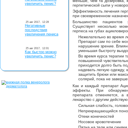
меньше, чем та дозировка, 
увеличить пенис?
герпетической сыпи у новор
Эффективность лечения герп
при своевременном назначе
Большинство пациентов 
25 авг 2017,
12:28
Негативные
Существует несколько моме
последствия
герпеса на губах ацикловиро
увеличения пениса
Нежелательно во время л
Препарат сам по себе мо
нарушение зрение. Влиян
25 авг 2017,
12:01
уменьшая быстроту выздо
Как быстро можно
Во время курса терапии т
увеличить пенис?
повышенной чувствительно
приходится долго быть п
надевать легкую одежду, 
защитить брюки или макс
солярий, пока не заверше
Как и каждый препарат Аци
эффекты. При обнаруже
препарата отменяется, а в
лекарство с другим действу
Сильная слабость, голов
Непрекращающийся поно
Отеки конечностей
Носовое кровотечение
Пятна на теле или синяки