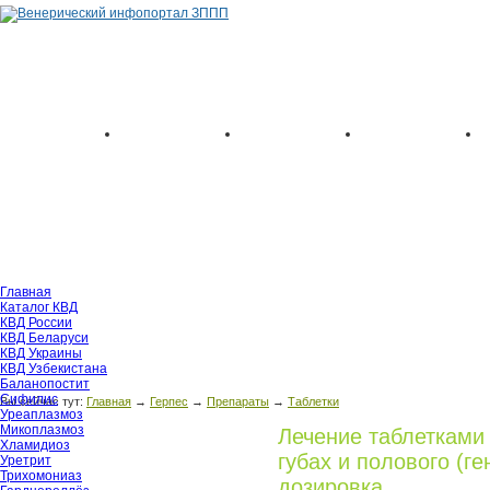
Главная
Каталог КВД
КВД России
КВД Беларуси
КВД Украины
КВД Узбекистана
Баланопостит
Сифилис
Вы сейчас тут:
Главная
→
Герпес
→
Препараты
→
Таблетки
Уреаплазмоз
Микоплазмоз
Лечение таблетками 
Хламидиоз
губах и полового (ге
Уретрит
Трихомониаз
дозировка