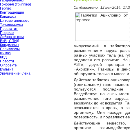
Гарднереллёз
Гонорея (триппер)
Опубликовано:
12 мая 2014,
17:
Герпес
Контрацепция
Кандидоз
Цитомегаловирус
Токсоплазмоз
Простатит
Псориаз
Лобковые вши
ВИЧ, СПИД
Кондиломы
выпускаемый в таблетир
Папилломы
размножением вируса разли
Фимоз
разных участках тела (на губ
КВД
подавляя его развитие. На
Новости
АЗТ», другой препарат А
О проекте
«Акрихин». Разницы в дей
Вульвит
Увеличение члена
обнаружить только в массе и
Действие таблеток ацикловир
(генитальном) типе намног
пользуются последние 
Воздействуя на сыпь мест
размножение того вируса
везикулах до их вскрытия. Т
всасываются в кровь, а з
организму. Они находят д
поверхность, и подавляют е
Действующие вещество
организм, взаимодейст