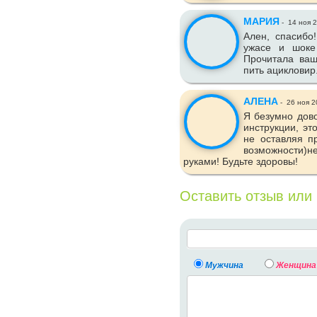
МАРИЯ
-
14 ноя 
Ален, спасибо
ужасе и шоке 
Прочитала ваш
пить ацикловир
АЛЕНА
-
26 ноя 2
Я безумно дов
инструкции, эт
не оставляя п
возможности)не
руками! Будьте здоровы!
Оставить отзыв или
Мужчина
Женщина