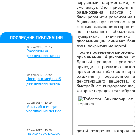
вирусными ферментами, к
уже живут. Это приводит 
размножения вируса с
блокированием реализации 
Ацикловир при половом гер
кожных высыпаниях герпети
не позволяет образовыв
пузырькам, значительн
ПОСЛЕДНИЕ ПУБЛИКАЦИИ
диссеминации, снимает бол
язв и покрытию их коркой.
05 сен 2017,
23:17
Рассказы об
После проведения многочис
увеличении члена
применение Ацикловира о
Данный препарат, примен
приводит к развитию патол
применение таблеток в пер
05 сен 2017,
22:56
развития у беременной 
Правда и мифы об
действующего вещества, к
увеличении члена
быстрейшее выздоровление,
которые передаются эмбрион
25 авг 2017,
15:19
Мастурбация для
увеличения пениса
дозой лекарства, которая 
25 авг 2017,
13:28
На сколько можно