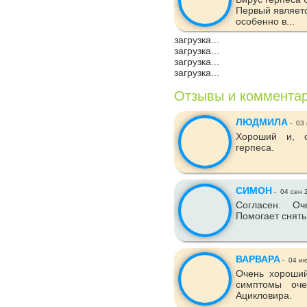
Первый являетс
особенно в...
загрузка...
загрузка...
загрузка...
загрузка...
Отзывы и коммента
ЛЮДМИЛА
-
03 
Хороший и, о
герпеса.
СИМОН
-
04 сен 
Согласен. Оч
Помогает снять
ВАРВАРА
-
04 ию
Очень хороший
симптомы оче
Ацикловира.