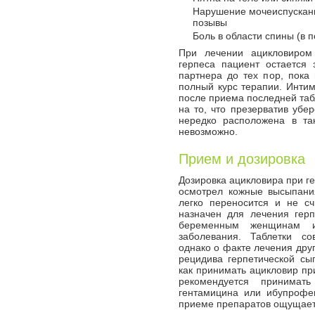
Нарушение мочеиспускан
позывы
Боль в области спины (в п
При лечении ацикловиром 
герпеса пациент остается
партнера до тех пор, пока 
полный курс терапии. Инти
после приема последней табл
на то, что презерватив убе
нередко расположена в та
невозможно.
Прием и дозировка
Дозировка ацикловира при ге
осмотрел кожные высыпания
легко переносится и не сч
назначен для лечения герп
беременным женщинам и
заболевания. Таблетки с
однако о факте лечения дру
рецидива герпетической сы
как принимать ацикловир пр
рекомендуется принимат
гентамицина или ибупрофе
приеме препаратов ощущаетс