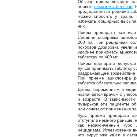
Обычно прием лекарств нач
первые
симптомы болезни
. 
предполагается рецидив за
можно спросить у врача, 
избежать обширных высыпан
них.
Прием препарата назначает
Средняя дозировка ациклов
200 мг. При рецидивах бо
покровов дозировка увеличи
удобнее принимать ациклови
таблетках по 400 мг.
Прием препарата допускае
лучше принимать таблетку с
раздражающее воздействие а
При приеме ацикловира р
таблетка обязательно запива
Детям, беременным и людя
назначается врачом с учесо
и возраста. В зависимости
пузырьков эти пациенты о
или сочетают применение та
Курс приема препарата об
отступила немного раньше, н
как незаконченный курс
рецидивам. Исчезновение вн
что вирус уже ушел в лате