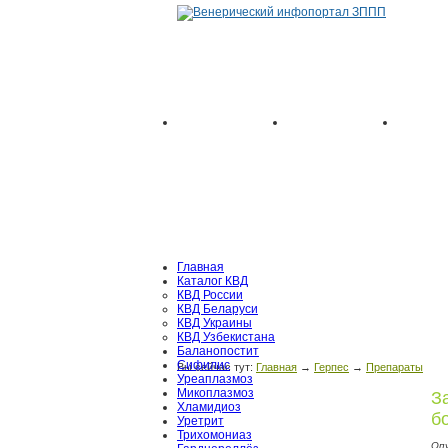
Главная
Каталог КВД
КВД России
КВД Беларуси
КВД Украины
КВД Узбекистана
Баланопостит
Сифилис
Вы сейчас тут:
Главная
→
Герпес
→
Препараты
Уреаплазмоз
Микоплазмоз
З
Хламидиоз
б
Уретрит
Трихомониаз
Оп