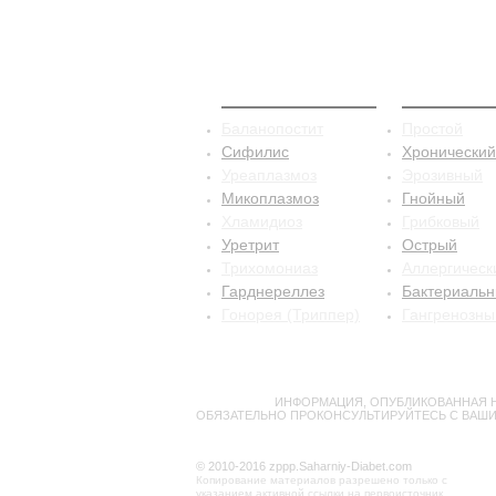
ЗППП
Баланопо
Баланопостит
Простой
Сифилис
Хронический
Уреаплазмоз
Эрозивный
Микоплазмоз
Гнойный
Хламидиоз
Грибковый
Уретрит
Острый
Трихомониаз
Аллергическ
Гарднереллез
Бактериаль
Гонорея (Триппер)
Гангренозны
ВНИМАНИЕ!
ИНФОРМАЦИЯ, ОПУБЛИКОВАННАЯ Н
ОБЯЗАТЕЛЬНО ПРОКОНСУЛЬТИРУЙТЕСЬ С ВАШИ
© 2010-2016 zppp.Saharniy-Diabet.com
Копирование материалов разрешено только с
указанием активной ссылки на первоисточник