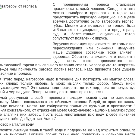
С проявлениями герпеса сталкивает
практически каждый человек. Сегодня в апт
можно приобрести препараты, которые мо
предотвратить вирусную инфекцию. Но в дав
времена достаточно было заговорить герпес
губах. Многим это помогает не только быс
избавиться от пузырьков, но и предотвращ
зуд и болезненные ощущения, котор
сопутствуют появлению вируса.
Вирусная инфекция проявляется не только по
переохлаждения или снижения иммуните
Наше духовное состояние тоже влияет 
здоровье. Обратите внимание, что неприят
зуд очень часто проявляется пос
высказанной горечи или сильного желания сказать человеку что-то неприятн
ежде чем применять заговор против герпеса, надо привести свое душев
стояние в порядок.
я этого перед наговором надо в течение дня повторять как мантру слова:
их словах только любовь. В моих мыслях только добро. Между мно
ружающими мир". Эти слова надо повторять до тех пор, пока не почувству
кой и мир на душе. Теперь можно делать заговор от герпеса.
мый доступный способ - провести пальцем правой руки по запотевш
ркалу. Можно воспользоваться обычным стеклом. Водой, которая осталась
льце помазать места, где собираются появиться пузырьки и произнести: 
екла кристального, от отражения моего бесконечного нашлю на болячки сухос
ю влагу из них заберу. Пусть вода кристальная всю воду к себе притяне
сушит тебя. Да будет так. Аминь".
говор на талую воду
мочите льняную ткань в талой воде и подержите ее над открытым огнем, п
а не высохнет. Горячий лоскут ткани надо приложить к больному мест