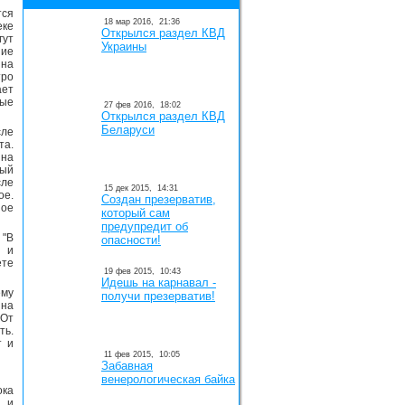
ся
18 мар 2016,
21:36
еке
Открылся раздел КВД
гут
Украины
ние
 на
тро
ает
ые
27 фев 2016,
18:02
Открылся раздел КВД
Беларуси
сле
та.
на
ный
ле
15 дек 2015,
14:31
ое.
Создан презерватив,
ное
который сам
предупредит об
 "В
опасности!
й и
ете
19 фев 2015,
10:43
Идешь на карнавал -
ему
получи презерватив!
 на
"От
ть.
т и
11 фев 2015,
10:05
Забавная
венерологическая байка
ока
у и