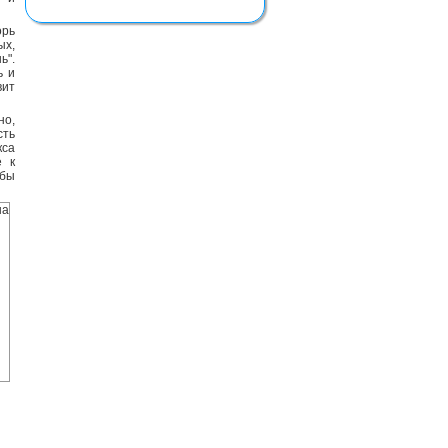
орь
ых,
ь".
ь и
вит
но,
сть
кса
е к
обы