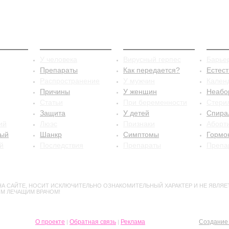
стит
Сифилис
Герпес
Конт
У человека
Вирусный герпес
Барье
Препараты
Как передается?
Естес
Распространение
У мужчин
Кален
Причины
У женщин
Неабо
Статьи
При беременности
Стери
Защита
У детей
Спира
ий
Люэс
Признаки
Аборт
ный
Шанкр
Симптомы
Гормо
й
Последствия
Препараты
Препа
А САЙТЕ, НОСИТ ИСКЛЮЧИТЕЛЬНО ОЗНАКОМИТЕЛЬНЫЙ ХАРАКТЕР И НЕ ЯВЛЯЕ
М ЛЕЧАЩИМ ВРАЧОМ!
О проекте
Обратная связь
Реклама
Создание 
|
|