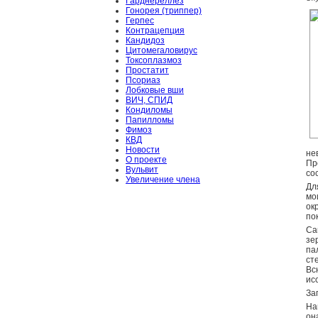
Гарднереллёз
Гонорея (триппер)
Герпес
Контрацепция
Кандидоз
Цитомегаловирус
Токсоплазмоз
Простатит
Псориаз
Лобковые вши
ВИЧ, СПИД
Кондиломы
Папилломы
Фимоз
КВД
Новости
не
О проекте
Пр
Вульвит
со
Увеличение члена
Дл
мо
ок
по
Са
зе
па
ст
Вс
ис
За
На
он