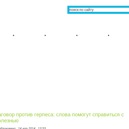
аговор против герпеса: слова помогут справиться с
олезнью
убликовано:
14 апр 2014,
13:53