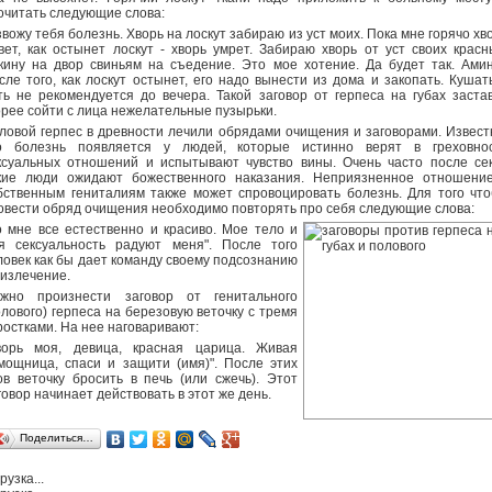
очитать следующие слова:
звожу тебя болезнь. Хворь на лоскут забираю из уст моих. Пока мне горячо хв
вет, как остынет лоскут - хворь умрет. Забираю хворь от уст своих красн
кину на двор свиньям на съедение. Это мое хотение. Да будет так. Амин
сле того, как лоскут остынет, его надо вынести из дома и закопать. Кушат
ть не рекомендуется до вечера. Такой заговор от герпеса на губах заста
орее сойти с лица нежелательные пузырьки.
ловой герпес в древности лечили обрядами очищения и заговорами. Извест
о болезнь появляется у людей, которые истинно верят в греховно
ксуальных отношений и испытывают чувство вины. Очень часто после се
кие люди ожидают божественного наказания. Неприязненное отношени
бственным гениталиям также может спровоцировать болезнь. Для того чт
овести обряд очищения необходимо повторять про себя следующие слова:
о мне все естественно и красиво. Мое тело и
я сексуальность радуют меня". После того
ловек как бы дает команду своему подсознанию
 излечение.
жно произнести заговор от генитального
олового) герпеса на березовую веточку с тремя
ростками. На нее наговаривают:
ворь моя, девица, красная царица. Живая
мощница, спаси и защити (имя)". После этих
ов веточку бросить в печь (или сжечь). Этот
говор начинает действовать в этот же день.
Поделиться…
рузка...