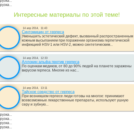
рузка...
рузка...
Интересные материалы по этой теме!
14 апр 2014,
11:43
Синтомицин от герпеса
Уменьшить эстетический дефект, вызванный распространенным
кожным высыпанием при поражении организма герпетической
инфекцией HSV-1 или HSV-2, можно синтетическим...
14 апр 2014,
12:33
Аллокин альфа против герпеса
По оценкам медиков, от 80 до 90% людей на планете заражены
вирусом герпеса. Многие из нас...
14 апр 2014,
13:11
Тайское средство от герпеса
При возникшем герпесе люди готовы на многое: принимают
всевозможные лекарственные препараты, используют ушную
серу и зубную...
рузка...
рузка...
рузка...
рузка...