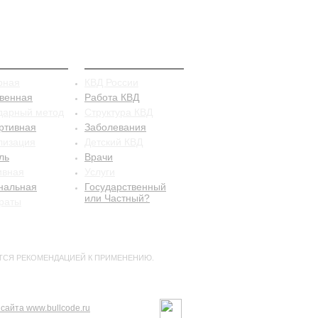
рацепция
КВД
рная
КВД России
твенная
Работа КВД
дарный метод
Структура КВД
ртивная
Заболевания
лизация
Детский КВД
ль
Врачи
ивная
Услуги
нальная
Государственный
или Частный?
раты
ТСЯ РЕКОМЕНДАЦИЕЙ К ПРИМЕНЕНИЮ.
сайта www.bullcode.ru