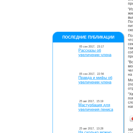
пр
"И
жи
вы
По
пи
ск
По
ПОСЛЕДНИЕ ПУБЛИКАЦИИ
чт
се
05 сен 2017,
23:17
та
Рассказы об
со
увеличении члена
пр
"В
мо
че
05 сен 2017,
22:56
на
Правда и мифы об
Мо
увеличении члена
(п
от
"Х
по
25 авг 2017,
15:19
сл
Мастурбация для
на
увеличения пениса
25 авг 2017,
13:28
заг
На сколько можно