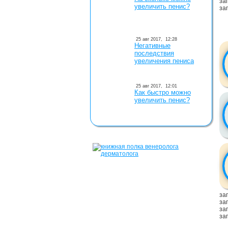
заг
увеличить пенис?
заг
25 авг 2017,
12:28
Негативные
последствия
увеличения пениса
25 авг 2017,
12:01
Как быстро можно
увеличить пенис?
заг
заг
заг
заг