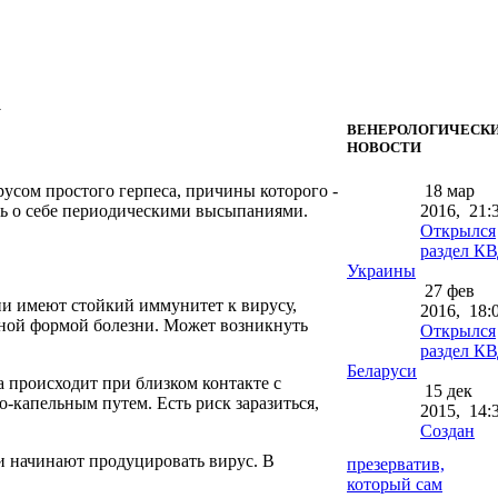
а
ВЕНЕРОЛОГИЧЕСК
НОВОСТИ
усом простого герпеса, причины которого -
18 мар
ать о себе периодическими высыпаниями.
2016,
21:
Открылся
раздел К
Украины
27 фев
ни имеют стойкий иммунитет к вирусу,
2016,
18:
ьной формой болезни. Может возникнуть
Открылся
раздел К
Беларуси
 происходит при близком контакте с
15 дек
-капельным путем. Есть риск заразиться,
2015,
14:
Создан
ми начинают продуцировать вирус. В
презерватив,
который сам