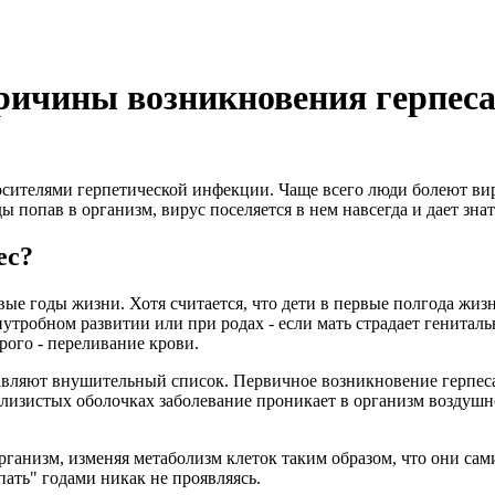
Причины возникновения герпес
осителями герпетической инфекции. Чаще всего люди болеют вир
ы попав в организм, вирус поселяется в нем навсегда и дает зн
ес?
вые годы жизни. Хотя считается, что дети в первые полгода жиз
утробном развитии или при родах - если мать страдает генитал
рого - переливание крови.
вляют внушительный список. Первичное возникновение герпеса
лизистых оболочках заболевание проникает в организм воздушно
организм, изменяя метаболизм клеток таким образом, что они са
ать" годами никак не проявляясь.