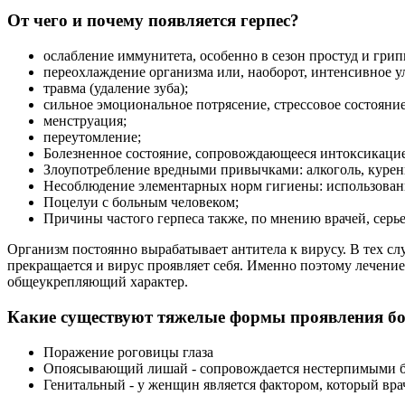
От чего и почему появляется герпес?
ослабление иммунитета, особенно в сезон простуд и грип
переохлаждение организма или, наоборот, интенсивное у
травма (удаление зуба);
сильное эмоциональное потрясение, стрессовое состояни
менструация;
переутомление;
Болезненное состояние, сопровождающееся интоксикацие
Злоупотребление вредными привычками: алкоголь, курени
Несоблюдение элементарных норм гигиены: использовани
Поцелуи с больным человеком;
Причины частого герпеса также, по мнению врачей, серь
Организм постоянно вырабатывает антитела к вирусу. В тех сл
прекращается и вирус проявляет себя. Именно поэтому лечени
общеукрепляющий характер.
Какие существуют тяжелые формы проявления бо
Поражение роговицы глаза
Опоясывающий лишай - сопровождается нестерпимыми б
Генитальный - у женщин является фактором, который вра