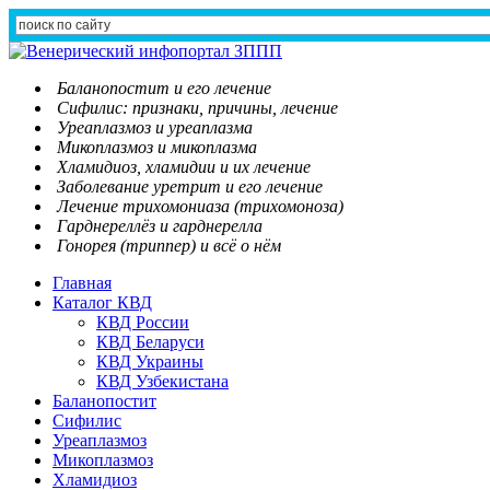
Баланопостит и его лечение
Сифилис: признаки, причины, лечение
Уреаплазмоз и уреаплазма
Микоплазмоз и микоплазма
Хламидиоз, хламидии и их лечение
Заболевание уретрит и его лечение
Лечение трихомониаза (трихомоноза)
Гарднереллёз и гарднерелла
Гонорея (триппер) и всё о нём
Главная
Каталог КВД
КВД России
КВД Беларуси
КВД Украины
КВД Узбекистана
Баланопостит
Сифилис
Уреаплазмоз
Микоплазмоз
Хламидиоз