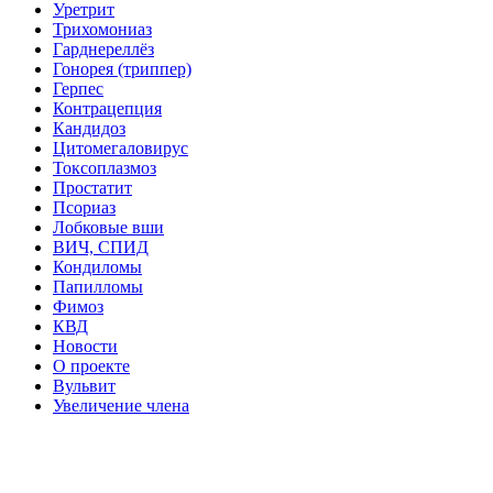
Уретрит
Трихомониаз
Гарднереллёз
Гонорея (триппер)
Герпес
Контрацепция
Кандидоз
Цитомегаловирус
Токсоплазмоз
Простатит
Псориаз
Лобковые вши
ВИЧ, СПИД
Кондиломы
Папилломы
Фимоз
КВД
Новости
О проекте
Вульвит
Увеличение члена