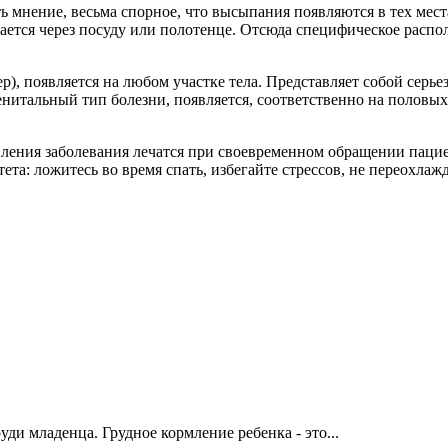
ть мнение, весьма спорное, что высыпания появляются в тех мест
жается через посуду или полотенце. Отсюда специфическое расп
), появляется на любом участке тела. Представляет собой серьез
енитальный тип болезни, появляется, соответственно на половых
ения заболевания лечатся при своевременном обращении пациен
та: ложитесь во время спать, избегайте стрессов, не переохлаж
ди младенца. Грудное кормление ребенка - это...