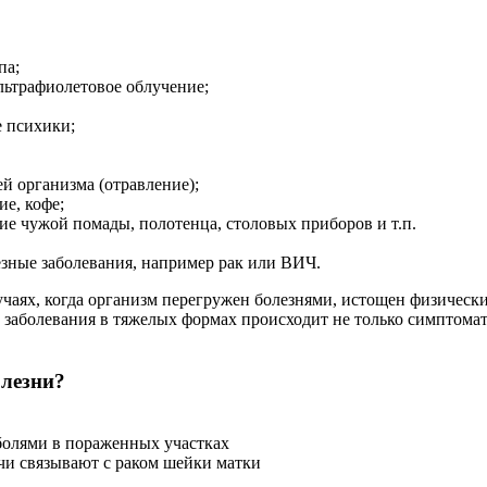
па;
льтрафиолетовое облучение;
е психики;
й организма (отравление);
е, кофе;
е чужой помады, полотенца, столовых приборов и т.п.
езные заболевания, например рак или ВИЧ.
учаях, когда организм перегружен болезнями, истощен физическ
е заболевания в тяжелых формах происходит не только симптома
лезни?
олями в пораженных участках
чи связывают с раком шейки матки