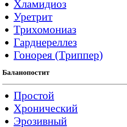
Хламидиоз
Уретрит
Трихомониаз
Гарднереллез
Гонорея (Триппер)
Баланопостит
Простой
Хронический
Эрозивный