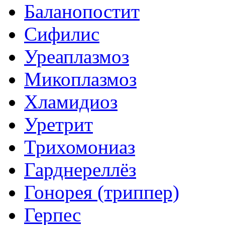
Баланопостит
Сифилис
Уреаплазмоз
Микоплазмоз
Хламидиоз
Уретрит
Трихомониаз
Гарднереллёз
Гонорея (триппер)
Герпес