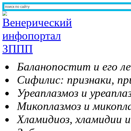
Баланопостит и его ле
Сифилис: признаки, пр
Уреаплазмоз и уреапла
Микоплазмоз и микопл
Хламидиоз, хламидии и