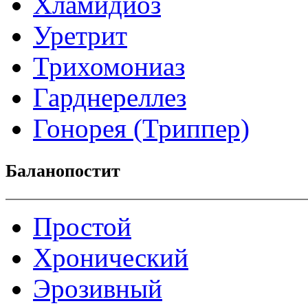
Хламидиоз
Уретрит
Трихомониаз
Гарднереллез
Гонорея (Триппер)
Баланопостит
Простой
Хронический
Эрозивный