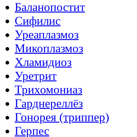
Баланопостит
Сифилис
Уреаплазмоз
Микоплазмоз
Хламидиоз
Уретрит
Трихомониаз
Гарднереллёз
Гонорея (триппер)
Герпес