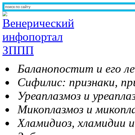
Баланопостит и его ле
Сифилис: признаки, пр
Уреаплазмоз и уреапла
Микоплазмоз и микопл
Хламидиоз, хламидии и