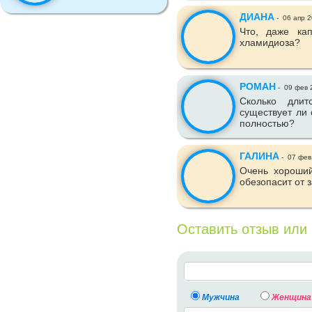
ДИАНА
-
06 апр 
Что, даже ка
хламидиоза?
РОМАН
-
09 фев 
Сколько длит
существует ли
полностью?
ГАЛИНА
-
07 фев
Очень хороший
обезопасит от 
Оставить отзыв или
Мужчина
Женщина