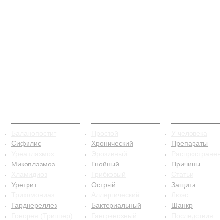
ЗППП
Баланопостит
Сифилис
Баланопостит
Простой
У человека
Сифилис
Хронический
Препараты
Уреаплазмоз
Эрозивный
Распростране
Микоплазмоз
Гнойный
Причины
Хламидиоз
Грибковый
Статьи
Уретрит
Острый
Защита
Трихомониаз
Аллергический
Люэс
Гарднереллез
Бактериальный
Шанкр
Гонорея (Триппер)
Гангренозный
Последствия