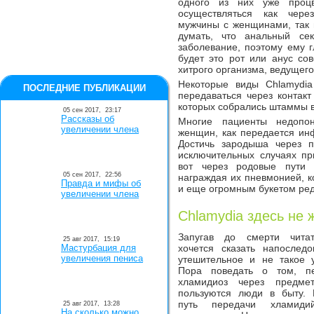
одного из них уже процв
осуществляться как чере
мужчины с женщинами, так 
думать, что анальный се
заболевание, поэтому ему г
будет это рот или анус со
хитрого организма, ведущего
Некоторые виды Chlamydia
ПОСЛЕДНИЕ ПУБЛИКАЦИИ
передаваться через контакт
которых собрались штаммы ви
05 сен 2017,
23:17
Рассказы об
Многие пациенты недопо
увеличении члена
женщин, как передается и
Достичь зародыша через 
исключительных случаях пр
вот через родовые пути 
05 сен 2017,
22:56
награждая их пневмонией, 
Правда и мифы об
и еще огромным букетом ред
увеличении члена
Chlamydia здесь не 
Запугав до смерти читат
25 авг 2017,
15:19
Мастурбация для
хочется сказать напоследо
увеличения пениса
утешительное и не такое 
Пора поведать о том, п
хламидиоз через предме
пользуются люди в быту. 
путь передачи хламиди
25 авг 2017,
13:28
На сколько можно