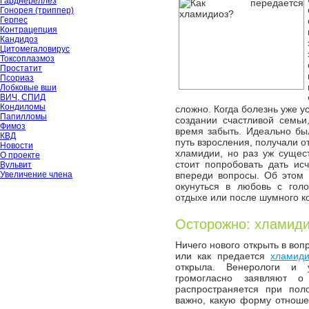
Гарднереллёз
Гонорея (триппер)
Герпес
Контрацепция
Кандидоз
Цитомегаловирус
Токсоплазмоз
Простатит
Псориаз
Лобковые вши
ВИЧ, СПИД
Кондиломы
сложно. Когда болезнь уже у
Папилломы
создании счастливой семьи
Фимоз
время забыть. Идеально бы
КВД
путь взросления, получали о
Новости
хламидии, но раз уж сущес
О проекте
стоит попробовать дать ис
Вульвит
Увеличение члена
впереди вопросы. Об этом 
окунуться в любовь с гол
отдыхе или после шумного к
Осторожно: хламиди
Ничего нового открыть в воп
или как предается
хламиди
открыла. Венерологи и у
громогласно заявляют 
распространяется при пол
важно, какую форму отноше