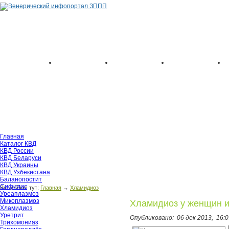
Главная
Каталог КВД
КВД России
КВД Беларуси
КВД Украины
КВД Узбекистана
Баланопостит
Сифилис
Вы сейчас тут:
Главная
→
Хламидиоз
Уреаплазмоз
Микоплазмоз
Хламидиоз у женщин и 
Хламидиоз
Уретрит
Опубликовано:
06 дек 2013,
16:0
Трихомониаз