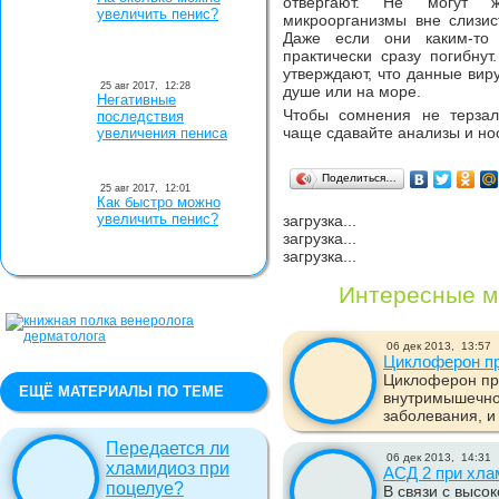
отвергают. Не могут 
увеличить пенис?
микроорганизмы вне слизис
Даже если они каким-то
практически сразу погибнут
утверждают, что данные виру
25 авг 2017,
12:28
душе или на море.
Негативные
Чтобы сомнения не терза
последствия
чаще сдавайте анализы и нос
увеличения пениса
Поделиться…
25 авг 2017,
12:01
Как быстро можно
увеличить пенис?
загрузка...
загрузка...
загрузка...
Интересные м
06 дек 2013,
13:57
Циклоферон п
Циклоферон пр
ЕЩЁ МАТЕРИАЛЫ ПО ТЕМЕ
внутримышечно
заболевания, и 
Передается ли
06 дек 2013,
14:31
хламидиоз при
АСД 2 при хла
поцелуе?
В связи с высо