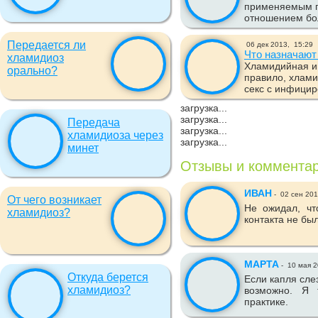
применяемым п
отношением бол
Передается ли
06 дек 2013,
15:29
Что назначают
хламидиоз
Хламидийная ин
орально?
правило, хлам
секс с инфицир
загрузка...
загрузка...
Передача
загрузка...
хламидиоза через
загрузка...
минет
Отзывы и коммента
ИВАН
-
02 сен 20
От чего возникает
Не ожидал, чт
хламидиоз?
контакта не бы
МАРТА
-
10 мая 2
Откуда берется
Если капля сле
хламидиоз?
возможно. Я 
практике.