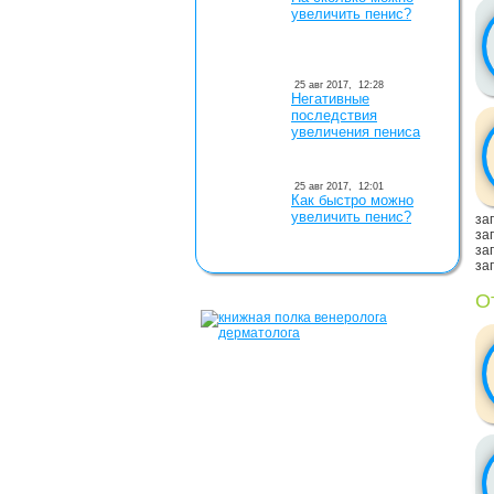
увеличить пенис?
25 авг 2017,
12:28
Негативные
последствия
увеличения пениса
25 авг 2017,
12:01
Как быстро можно
увеличить пенис?
заг
заг
заг
заг
О