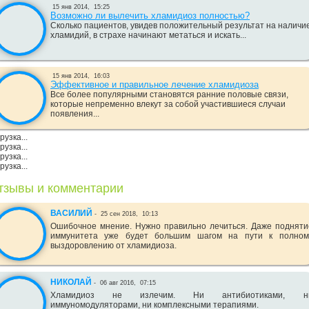
15 янв 2014,
15:25
Возможно ли вылечить хламидиоз полностью?
Сколько пациентов, увидев положительный результат на наличи
хламидий, в страхе начинают метаться и искать...
15 янв 2014,
16:03
Эффективное и правильное лечение хламидиоза
Все более популярными становятся ранние половые связи,
которые непременно влекут за собой участившиеся случаи
появления...
рузка...
рузка...
рузка...
рузка...
тзывы и комментарии
ВАСИЛИЙ
-
25 сен 2018,
10:13
Ошибочное мнение. Нужно правильно лечиться. Даже подняти
иммунитета уже будет большим шагом на пути к полном
выздоровлению от хламидиоза.
НИКОЛАЙ
-
06 авг 2016,
07:15
Хламидиоз не излечим. Ни антибиотиками, н
иммуномодуляторами, ни комплексными терапиями.