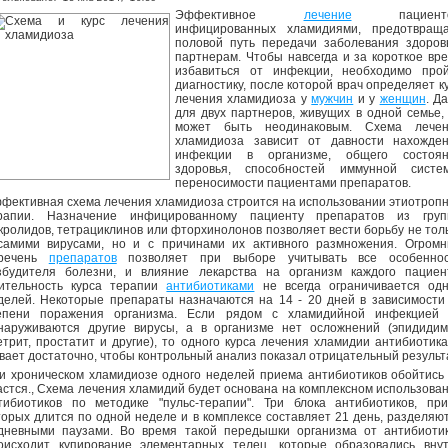
Эффективное
лечение
пациенто
инфицированных хламидиями, предотвращ
половой путь передачи заболевания здоро
партнерам. Чтобы навсегда и за короткое вр
избавиться от инфекции, необходимо про
диагностику, после которой врач определяет к
лечения хламидиоза у
мужчин
и у
женщин
. Д
для двух партнеров, живущих в одной семье,
может быть неодинаковым. Схема лечен
хламидиоза зависит от давности нахожде
инфекции в организме, общего состоян
здоровья, способностей иммунной систе
переносимости пациентами препаратов.
фективная схема лечения хламидиоза строится на использовании этиотроп
рапии. Назначение инфицированному пациенту препаратов из гру
кролидов, тетрациклинов или фторхинолонов позволяет вести борьбу не тол
самими вирусами, но и с причинами их активного размножения. Огром
речень
препаратов
позволяет при выборе учитывать все особеннос
збудителя болезни, и влияние лекарства на организм каждого пациен
ительность курса терапии
антибиотиками
не всегда ограничивается од
делей. Некоторые препараты назначаются на 14 - 20 дней в зависимости
епени поражения организма. Если рядом с хламидийной инфекцией
наруживаются другие вирусы, а в организме нет осложнений (эпидидим
етрит, простатит и другие), то одного курса лечения хламидии антибиотик
вает достаточно, чтобы контрольный анализ показал отрицательный результ
и хроническом хламидиозе одного неделей приема антибиотиков обойтись
астся., Схема лечения хламидий будет основана на комплексном использова
тибиотиков по методике "пульс-терапии". Три блока антибиотиков, пр
торых длится по одной неделе и в комплексе составляет 21 день, разделяю
дневными паузами. Во время такой передышки организма от антибиоти
оисходит купирование элементарных телец, которые образовались вну