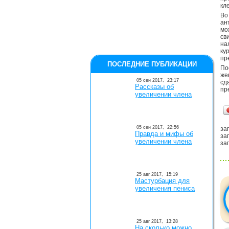
кл
Во
ан
мо
св
на
ку
пр
ПОСЛЕДНИЕ ПУБЛИКАЦИИ
По
же
05 сен 2017,
23:17
сд
Рассказы об
пр
увеличении члена
05 сен 2017,
22:56
заг
Правда и мифы об
заг
увеличении члена
заг
25 авг 2017,
15:19
Мастурбация для
увеличения пениса
25 авг 2017,
13:28
На сколько можно