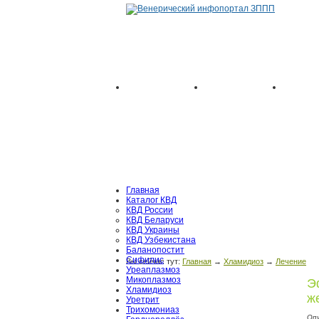
Главная
Каталог КВД
КВД России
КВД Беларуси
КВД Украины
КВД Узбекистана
Баланопостит
Сифилис
Вы сейчас тут:
Главная
→
Хламидиоз
→
Лечение
Уреаплазмоз
Микоплазмоз
Э
Хламидиоз
ж
Уретрит
Трихомониаз
Оп