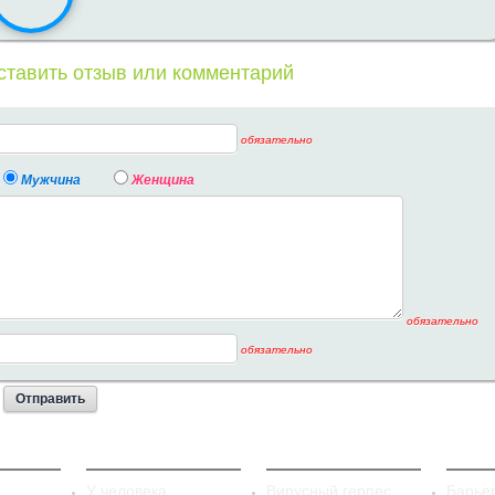
ставить отзыв или комментарий
обязательно
Мужчина
Женщина
обязательно
обязательно
стит
Сифилис
Герпес
Конт
У человека
Вирусный герпес
Барье