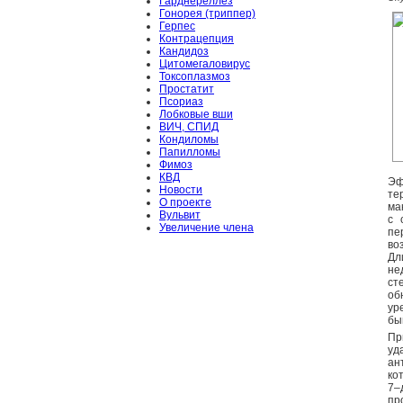
Гарднереллёз
Гонорея (триппер)
Герпес
Контрацепция
Кандидоз
Цитомегаловирус
Токсоплазмоз
Простатит
Псориаз
Лобковые вши
ВИЧ, СПИД
Кондиломы
Папилломы
Фимоз
КВД
Эф
Новости
те
О проекте
ма
Вульвит
с 
Увеличение члена
пе
во
Дл
не
ст
об
ур
бы
Пр
уд
ан
ко
7–
пр