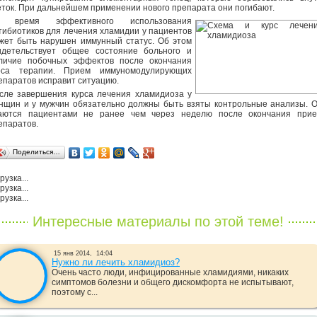
еток. При дальнейшем применении нового препарата они погибают.
 время эффективного использования
тибиотиков для лечения хламидии у пациентов
жет быть нарушен иммунный статус. Об этом
идетельствует общее состояние больного и
личие побочных эффектов после окончания
рса терапии. Прием иммуномодулирующих
епаратов исправит ситуацию.
сле завершения курса лечения хламидиоза у
нщин и у мужчин обязательно должны быть взяты контрольные анализы. 
аются пациентами не ранее чем через неделю после окончания при
епаратов.
Поделиться…
рузка...
рузка...
рузка...
Интересные материалы по этой теме!
15 янв 2014,
14:04
Нужно ли лечить хламидиоз?
Очень часто люди, инфицированные хламидиями, никаких
симптомов болезни и общего дискомфорта не испытывают,
поэтому с...