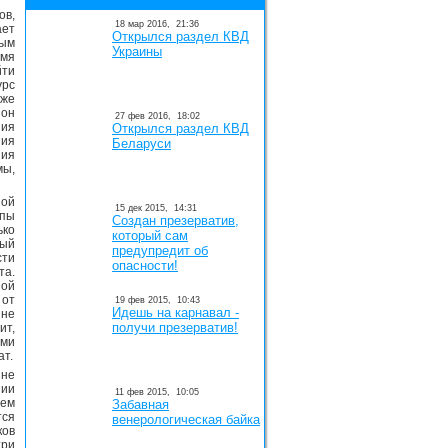
в,
18 мар 2016,
21:36
ает
Открылся раздел КВД
вым
Украины
емя
йти
урс
аже
 он
27 фев 2016,
18:02
ия
Открылся раздел КВД
ния
Беларуси
ия
мы,
ной
15 дек 2015,
14:31
ппы
Создан презерватив,
ько
который сам
ный
предупредит об
ти
опасности!
та.
ной
 от
19 фев 2015,
10:43
Идешь на карнавал -
 не
получи презерватив!
ит,
ами
ат.
 не
нии
11 фев 2015,
10:05
ием
Забавная
тся
венерологическая байка
ков
три