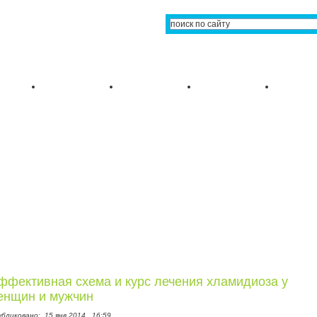
ффективная схема и курс лечения хламидиоза у
енщин и мужчин
убликовано:
15 янв 2014,
16:59