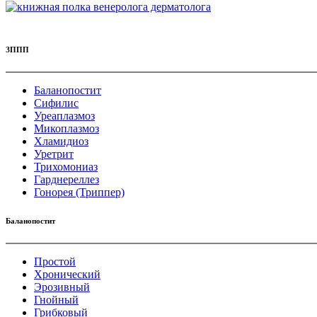
ЗППП
Баланопостит
Сифилис
Уреаплазмоз
Микоплазмоз
Хламидиоз
Уретрит
Трихомониаз
Гарднереллез
Гонорея (Триппер)
Баланопостит
Простой
Хронический
Эрозивный
Гнойный
Грибковый