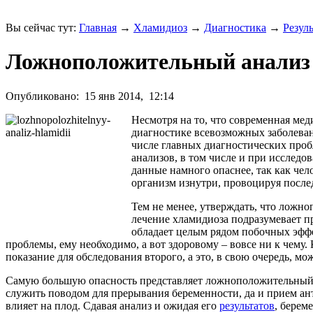
Вы сейчас тут:
Главная
→
Хламидиоз
→
Диагностика
→
Резуль
Ложноположительный анализ
Опубликовано:
15 янв 2014,
12:14
Несмотря на то, что современная ме
диагностике всевозможных заболевани
числе главных диагностических про
анализов, в том числе и при исслед
данные намного опаснее, так как чело
организм изнутри, провоцируя после
Тем не менее, утверждать, что ложно
лечение хламидиоза подразумевает 
обладает целым рядом побочных эффе
проблемы, ему необходимо, а вот здоровому – вовсе ни к чему.
показание для обследования второго, а это, в свою очередь, м
Самую большую опасность представляет ложноположительный
служить поводом для прерывания беременности, да и прием ан
влияет на плод. Сдавая анализ и ожидая его
результатов
, берем