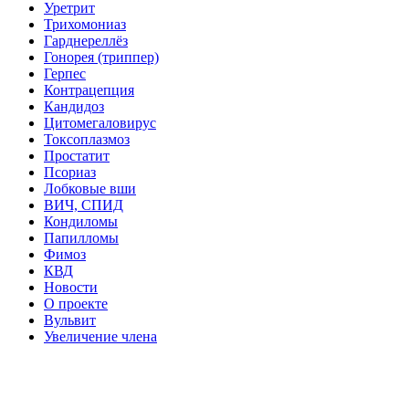
Уретрит
Трихомониаз
Гарднереллёз
Гонорея (триппер)
Герпес
Контрацепция
Кандидоз
Цитомегаловирус
Токсоплазмоз
Простатит
Псориаз
Лобковые вши
ВИЧ, СПИД
Кондиломы
Папилломы
Фимоз
КВД
Новости
О проекте
Вульвит
Увеличение члена