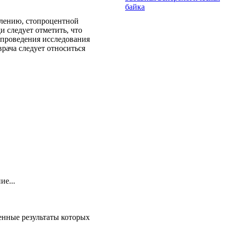
байка
алению, стопроцентной
 следует отметить, что
о проведения исследования
врача следует относиться
е...
енные результаты которых