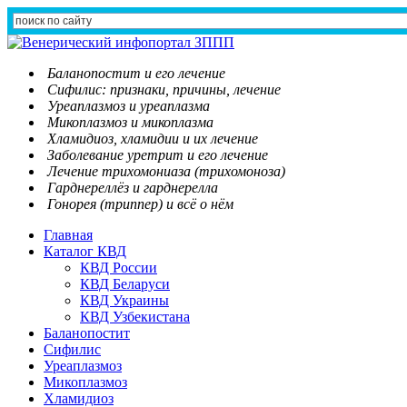
Баланопостит и его лечение
Сифилис: признаки, причины, лечение
Уреаплазмоз и уреаплазма
Микоплазмоз и микоплазма
Хламидиоз, хламидии и их лечение
Заболевание уретрит и его лечение
Лечение трихомониаза (трихомоноза)
Гарднереллёз и гарднерелла
Гонорея (триппер) и всё о нём
Главная
Каталог КВД
КВД России
КВД Беларуси
КВД Украины
КВД Узбекистана
Баланопостит
Сифилис
Уреаплазмоз
Микоплазмоз
Хламидиоз