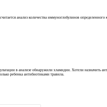
читается анализ количества иммуноглобулинов определенного к
сультации в анализе обнаружили хламидии. Хотели назначить ант
только ребенка антибиотиками травила.