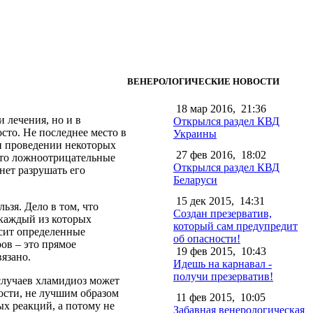
ВЕНЕРОЛОГИЧЕСКИЕ НОВОСТИ
18 мар 2016,
21:36
 лечения, но и в
Открылся раздел КВД
сто. Не последнее место в
Украины
и проведении некоторых
27 фев 2016,
18:02
 что ложноотрицательные
Открылся раздел КВД
чнет разрушать его
Беларуси
15 дек 2015,
14:31
ьзя. Дело в том, что
Создан презерватив,
 каждый из которых
который сам предупредит
осит определенные
об опасности!
ов – это прямое
19 фев 2015,
10:43
вязано.
Идешь на карнавал -
получи презерватив!
е случаев хламидиоз может
ости, не лучшим образом
11 фев 2015,
10:05
х реакций, а потому не
Забавная венерологическая