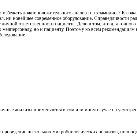
ли избежать ложноположительного анализа на хламидиоз? К сож
, ни новейшее современное оборудование. Справедливости ради
ат личной ответственности пациента. Дело в том, что для точног
о медперсоналу, но и пациенту. Поэтому ко всем рекомендациям 
бследование.
ичные анализы применяются в том или ином случае на усмотрени
я проведение нескольких микробиологических анализов, полноц