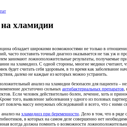
тат
 на хламидии
дицина обладает широкими возможностями не только в отношении
й, часто поставить точный диагноз оказывается не так уж и про
блем занимают ложноположительные результаты, получаемые пр
овании на хламидиоз. С одной стороны, многие медики считают,
век будет считать себя здоровым, в то время как заболевание на
дствия, далеко не каждые из которых можно устранить.
положительный анализ на хламидии безопасен для пациента – нел
применение достаточно сильных
антибактериальных препаратов
,
ктов. Если человек действительно болен, лечение, хоть и прин
 Кроме того, выявление заболевания у одного из половых партнер
ожет повлечь массу ненужных обследований и всего, что с ними с
 анализ на
хламидиоз при беременности
. Дело в том, что в ряд
тибиотиков, в которых на самом деле совершенно нет необходим
енная всегда должна помнить о возможности ложноположительны