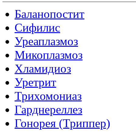
Баланопостит
Сифилис
Уреаплазмоз
Микоплазмоз
Хламидиоз
Уретрит
Трихомониаз
Гарднереллез
Гонорея (Триппер)