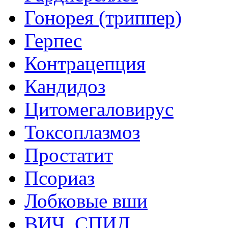
Гонорея (триппер)
Герпес
Контрацепция
Кандидоз
Цитомегаловирус
Токсоплазмоз
Простатит
Псориаз
Лобковые вши
ВИЧ, СПИД