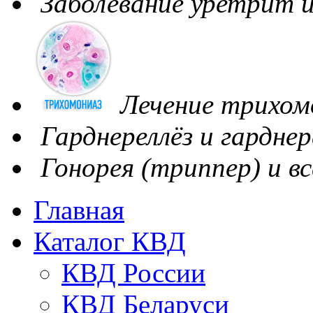
Заболевание уретрит и
Лечение трихом
Гарднереллёз и гарднер
Гонорея (триппер) и вс
Главная
Каталог КВД
КВД России
КВД Беларуси