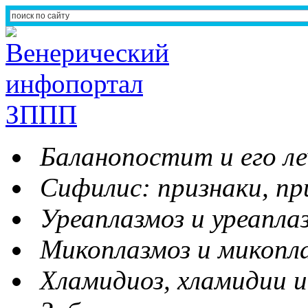
Баланопостит и его ле
Сифилис: признаки, пр
Уреаплазмоз и уреапла
Микоплазмоз и микопл
Хламидиоз, хламидии и