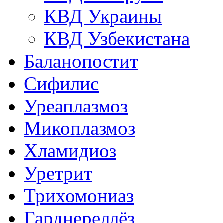
КВД Украины
КВД Узбекистана
Баланопостит
Сифилис
Уреаплазмоз
Микоплазмоз
Хламидиоз
Уретрит
Трихомониаз
Гарднереллёз