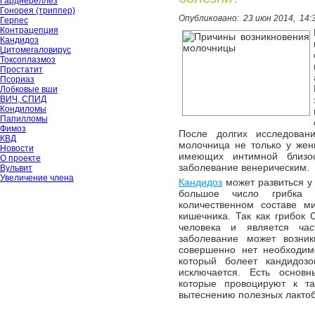
Гарднереллёз
Гонорея (триппер)
Опубликовано:
23 июн 2014,
14:
Герпес
Контрацепция
Кандидоз
Цитомегаловирус
Токсоплазмоз
Простатит
Псориаз
Лобковые вши
ВИЧ, СПИД
Кондиломы
Папилломы
Фимоз
После долгих исследован
КВД
молочница не только у жен
Новости
имеющих интимной близо
О проекте
заболевание венерическим.
Вульвит
Увеличение члена
Кандидоз
может развиться у 
большое число грибка 
количественном составе м
кишечника. Так как грибок 
человека и является ча
заболевание может возник
совершенно нет необходим
который болеет кандидоз
исключается. Есть основ
которые провоцируют к т
вытеснению полезных лактоб