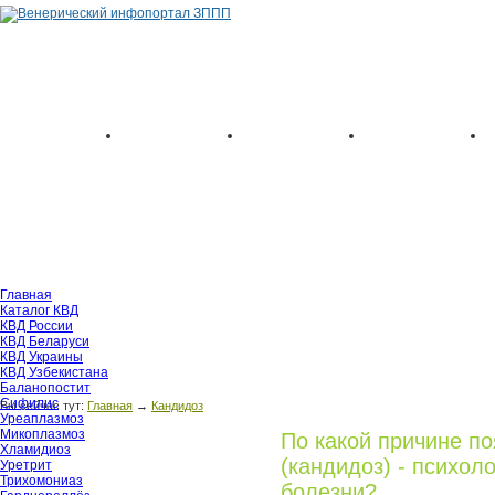
Главная
Каталог КВД
КВД России
КВД Беларуси
КВД Украины
КВД Узбекистана
Баланопостит
Сифилис
Вы сейчас тут:
Главная
→
Кандидоз
Уреаплазмоз
Микоплазмоз
По какой причине п
Хламидиоз
(кандидоз) - психол
Уретрит
Трихомониаз
болезни?