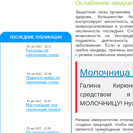
Ослабление иммуни
Защитные силы организма 
здорова, большинство б
контролирует кислотность
микроорганизмами и условн
численности последних. Ст
возможности не беспред
ПОСЛЕДНИЕ ПУБЛИКАЦИИ
подавлять деятельность
заболевания. Если в орга
05 сен 2017,
23:17
грибок кандиды, причины во
Рассказы об
с резким снижением иммунит
увеличении члена
Молочница 
05 сен 2017,
22:56
Правда и мифы об
увеличении члена
Галина Кирюн
средством я
25 авг 2017,
15:19
МОЛОЧНИЦУ! Нужн
Мастурбация для
увеличения пениса
Низким иммунитетом отлича
создано природой, чтобы эмб
является чужеродным телом
25 авг 2017,
13:28
На сколько можно