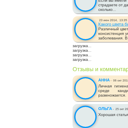
Если вы имели 
страдаете от д
сколько...
23 июн 2014,
13:35
Какого цвета 
Различный цвет
консистенция у
заболевания. В 
загрузка...
загрузка...
загрузка...
загрузка...
Отзывы и коммента
АННА
-
06 окт 201
Личная гигиен
среде канд
размножается.
ОЛЬГА
-
25 окт 2
Хорошая статья