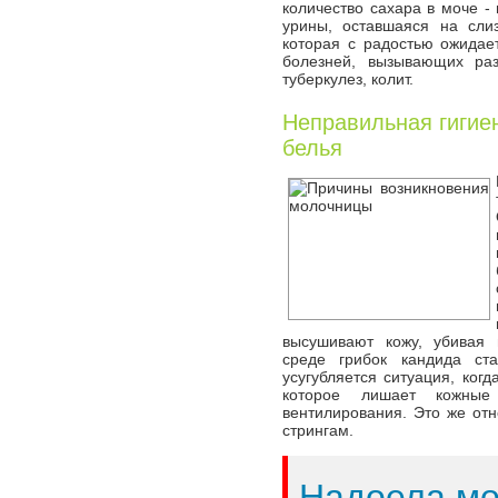
количество сахара в моче -
урины, оставшаяся на слиз
которая с радостью ожидае
болезней, вызывающих раз
туберкулез, колит.
Неправильная гигие
белья
высушивают кожу, убивая
среде грибок кандида ст
усугубляется ситуация, ког
которое лишает кожные 
вентилирования. Это же от
стрингам.
Надоела м