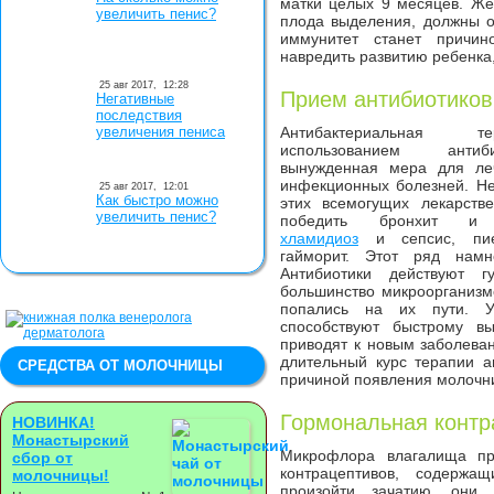
матки целых 9 месяцев. Ж
увеличить пенис?
плода выделения, должны о
иммунитет станет причин
навредить развитию ребенка,
25 авг 2017,
12:28
Прием антибиотиков
Негативные
последствия
увеличения пениса
Антибактериальная 
использованием анти
вынужденная мера для ле
инфекционных болезней. Н
25 авг 2017,
12:01
Как быстро можно
этих всемогущих лекарств
увеличить пенис?
победить бронхит и 
хламидиоз
и сепсис, пие
гайморит. Этот ряд намн
Антибиотики действуют г
большинство микроорганизм
попались на их пути. У
способствуют быстрому вы
приводят к новым заболева
длительный курс терапии а
СРЕДСТВА ОТ МОЛОЧНИЦЫ
причиной появления молочн
Гормональная контр
НОВИНКА!
Монастырский
Микрофлора влагалища пр
сбор от
контрацептивов, содерж
молочницы!
произойти зачатию, они 