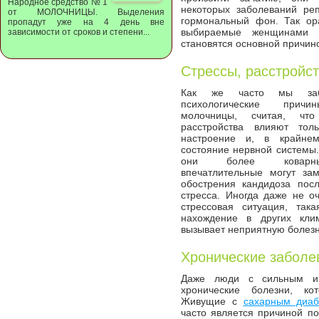
Народное средство № 1
некоторых заболеваний ре
от МОЛОЧНИЦЫ. Выделения
гормональный фон. Так ора
пропадут уже на 4 день вне
выбираемые женщинами д
зависимости от сроков и степени...
становятся основной причин
Стрессы, расстройст
Как же часто мы за
психологические прич
молочницы, считая, чт
расстройства влияют то
настроение и, в крайне
состояние нервной системы.
они более коварн
впечатлительные могут за
обострения кандидоза пос
стресса. Иногда даже не о
стрессовая ситуация, так
нахождение в других кли
вызывает неприятную болезн
Хронические заболе
Даже люди с сильным им
хронические болезни, ко
Живущие с
сахарным диаб
часто является причиной п