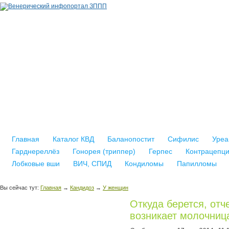
Главная
Каталог КВД
Баланопостит
Сифилис
Уреа
Гарднереллёз
Гонорея (триппер)
Герпес
Контрацепц
Лобковые вши
ВИЧ, СПИД
Кондиломы
Папилломы
Вы сейчас тут:
Главная
→
Кандидоз
→
У женщин
Откуда берется, отч
возникает молочниц