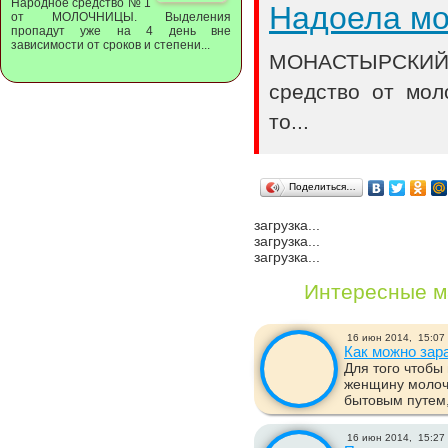
Народное средство № 1
Надоела м
от МОЛОЧНИЦЫ. Выделения
пропадут уже на 4 день вне
зависимости от сроков и степени...
МОНАСТЫРСКИЙ 
средство от мол
то...
Поделиться…
загрузка...
загрузка...
загрузка...
Интересные м
16 июн 2014,
15:07
Как можно зар
Для того чтобы
женщину молоч
бытовым путем,
16 июн 2014,
15:27