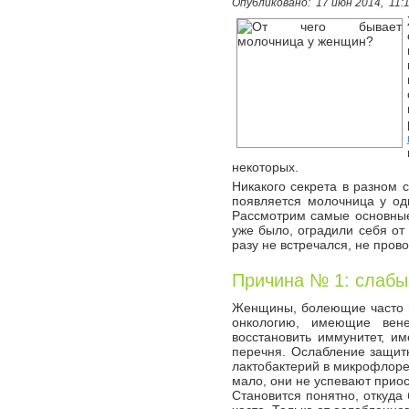
Опубликовано:
17 июн 2014,
11:
некоторых.
Никакого секрета в разном с
появляется молочница у одн
Рассмотрим самые основные 
уже было, оградили себя от 
разу не встречался, не пров
Причина № 1: слабы
Женщины, болеющие часто 
онкологию, имеющие вене
восстановить иммунитет, и
перечня. Ослабление защит
лактобактерий в микрофлоре.
мало, они не успевают прио
Становится понятно, откуд