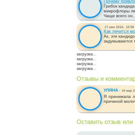
Почему появля
Грибок кандид
микрофлоры лю
Чаще всего он..
17 июн 2014,
10:56
Как лечится м
Ах, эти кандид
задумываются те
загрузка...
загрузка...
загрузка...
загрузка...
Отзывы и коммента
УЛЯНА
-
16 мар 2
Я принимала п
причиной моло
Оставить отзыв или