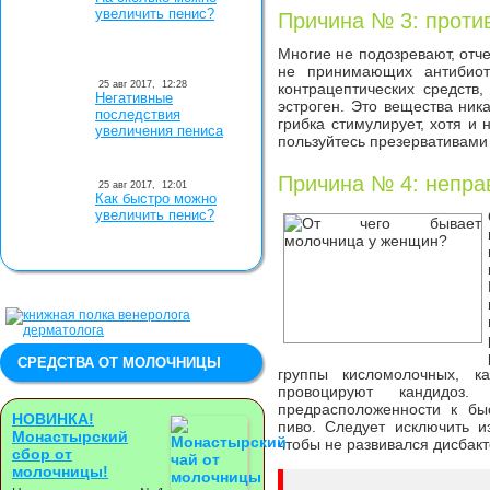
увеличить пенис?
Причина № 3: проти
Многие не подозревают, отч
не принимающих антибиот
25 авг 2017,
12:28
контрацептических средств
Негативные
эстроген. Это вещества ника
последствия
грибка стимулирует, хотя и 
увеличения пениса
пользуйтесь презервативами
Причина № 4: непра
25 авг 2017,
12:01
Как быстро можно
увеличить пенис?
СРЕДСТВА ОТ МОЛОЧНИЦЫ
группы кисломолочных, к
провоцируют кандидоз
предрасположенности к бы
НОВИНКА!
пиво. Следует исключить и
Монастырский
чтобы не развивался дисбак
сбор от
молочницы!