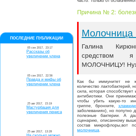
часто. Только от ослабленно
Причина № 2: болез
Молочница 
ПОСЛЕДНИЕ ПУБЛИКАЦИИ
Галина Кирюн
05 сен 2017,
23:17
Рассказы об
средством я
увеличении члена
МОЛОЧНИЦУ! Нужн
05 сен 2017,
22:56
Правда и мифы об
Как бы иммунитет не ко
увеличении члена
количество лактобактерий, н
сила, которая способствует 
антибиотики. Они принимаю
чтобы убить какую-то и
25 авг 2017,
15:19
гриппе, бронхите,
хламиди
Мастурбация для
заболеваниях), но попутно 
увеличения пениса
полезные бактерии. А д
сценарию, описанному выш
состав микрофлоры,вот 
молочница
.
25 авг 2017,
13:28
На сколько можно