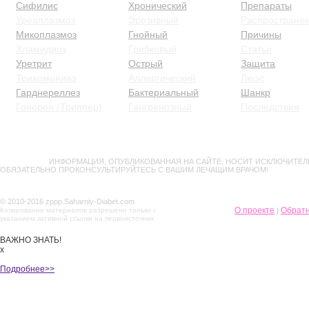
Сифилис
Хронический
Препараты
Уреаплазмоз
Эрозивный
Распростране
Микоплазмоз
Гнойный
Причины
Хламидиоз
Грибковый
Статьи
Уретрит
Острый
Защита
Трихомониаз
Аллергический
Люэс
Гарднереллез
Бактериальный
Шанкр
Гонорея (Триппер)
Гангренозный
Последствия
ВНИМАНИЕ!
ИНФОРМАЦИЯ, ОПУБЛИКОВАННАЯ НА САЙТЕ, НОСИТ ИСКЛЮЧИТЕЛ
ОБЯЗАТЕЛЬНО ПРОКОНСУЛЬТИРУЙТЕСЬ С ВАШИМ ЛЕЧАЩИМ ВРАЧОМ!
© 2010-2016 zppp.Saharniy-Diabet.com
О проекте
Обратн
Копирование материалов разрешено только с
|
указанием активной ссылки на первоисточник
ВАЖНО ЗНАТЬ!
х
Подробнее>>