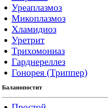
Уреаплазмоз
Микоплазмоз
Хламидиоз
Уретрит
Трихомониаз
Гарднереллез
Гонорея (Триппер)
Баланопостит
Простой