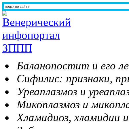
Баланопостит и его ле
Сифилис: признаки, пр
Уреаплазмоз и уреапла
Микоплазмоз и микопл
Хламидиоз, хламидии и