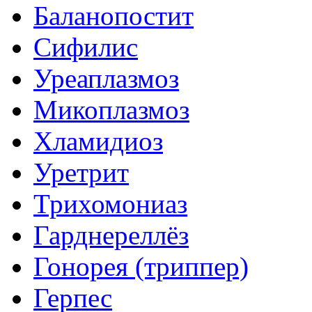
Баланопостит
Сифилис
Уреаплазмоз
Микоплазмоз
Хламидиоз
Уретрит
Трихомониаз
Гарднереллёз
Гонорея (триппер)
Герпес