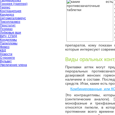
Гарднереллёз
Гонорея (триппер)
Герпес
Контрацепция
Кандидоз
Цитомегаловирус
Токсоплазмоз
Простатит
Псориаз
Лобковые вши
ВИЧ, СПИД
Кондиломы
Папилломы
препаратов, кому показан 
Фимоз
которые интересуют соврем
КВД
Новости
О проекте
Виды оральных конт
Вульвит
Увеличение члена
Прилавки аптек могут пре
пероральных противозача
дозировкой женских гормо
наличием в составе. После
средств. Итак, какие есть пр
Комбинированные, или К
Это контрацептивы, котор
(синтетические аналоги).
монофазные и трехфазные
относятся пилюли, в кото
протяжении всего времени