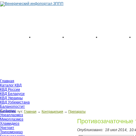
Главная
Каталог КВД
КВД России
КВД Беларуси
КВД Украины
КВД Узбекистана
Баланопостит
Сифилис
Вы сейчас тут:
Главная
→
Контрацепция
→
Препараты
Уреаплазмоз
Микоплазмоз
Противозачаточные 
Хламидиоз
Уретрит
Опубликовано:
18 июл 2014,
10:
Трихомониаз