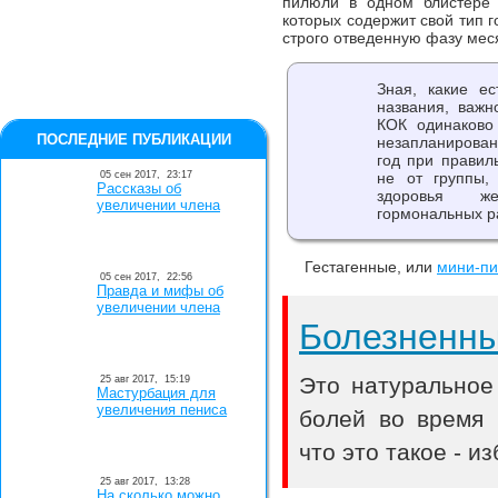
пилюли в одном блистере 
которых содержит свой тип 
строго отведенную фазу мес
Зная, какие ес
названия, важн
КОК одинаков
ПОСЛЕДНИЕ ПУБЛИКАЦИИ
незапланирован
год при правил
05 сен 2017,
23:17
не от группы,
Рассказы об
здоровья же
увеличении члена
гормональных ра
Гестагенные, или
мини-п
05 сен 2017,
22:56
Правда и мифы об
увеличении члена
Болезненн
Это натуральное
25 авг 2017,
15:19
Мастурбация для
увеличения пениса
болей во время 
что это такое - и
25 авг 2017,
13:28
На сколько можно