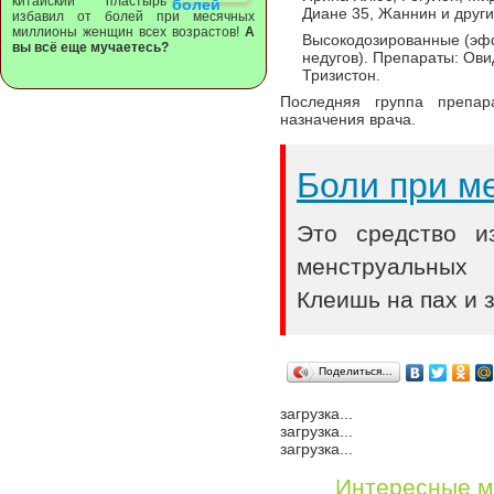
китайский пластырь
Диане 35, Жаннин и други
избавил от болей при месячных
миллионы женщин всех возрастов!
А
Высокодозированные (эф
вы всё еще мучаетесь?
недугов). Препараты: Ови
Тризистон.
Последняя группа препар
назначения врача.
Боли при м
Это средство и
менструальных
Клеишь на пах и 
Поделиться…
загрузка...
загрузка...
загрузка...
Интересные м