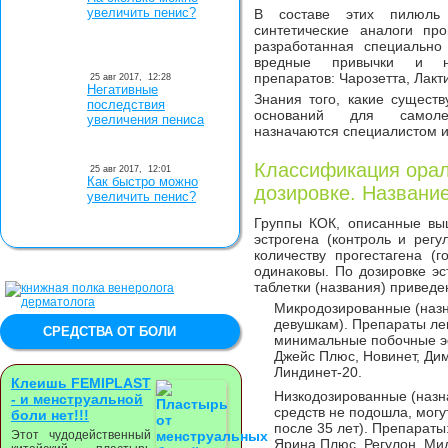
увеличить пенис?
В составе этих пилюль 
синтетические аналоги про
разработанная специальн
вредные привычки и не
препаратов: Чарозетта, Лакт
25 авг 2017,
12:28
Негативные
Знания того, какие существ
последствия
оснований для самолеч
увеличения пениса
назначаются специалистом 
Классификация орал
25 авг 2017,
12:01
Как быстро можно
дозировке. Названи
увеличить пенис?
Группы КОК, описанные вы
эстрогена (контроль и регу
количеству прогестагена (
одинаковы. По дозировке эс
таблетки (названия) приведе
Микродозированные (наз
девушкам). Препараты ле
СРЕДСТВА ОТ БОЛИ
минимальные побочные эф
Джейс Плюс, Новинет, Ди
Линдинет-20.
Клеишь FEMIPLAST
Низкодозированные (назна
- и менструальной
средств не подошла, мог
боли нет!!!
после 35 лет). Препараты
Этот чудодейственный
Ярина Плюс, Регулон, Мид