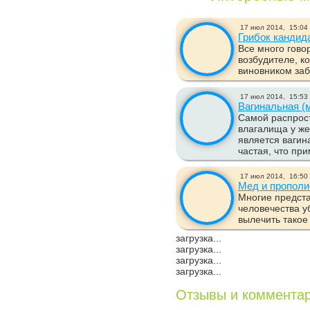
17 июл 2014,
15:04
Грибок кандид
Все много говор
возбудителе, к
виновником заб
17 июл 2014,
15:53
Вагинальная (
Самой распрос
влагалища у ж
является вагин
частая, что при
17 июл 2014,
16:50
Мед и прополи
Многие предст
человечества у
вылечить такое 
загрузка...
загрузка...
загрузка...
загрузка...
Отзывы и коммента