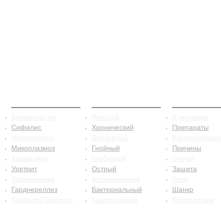
ЗППП
Баланопостит
Сифилис
Баланопостит
Простой
У человека
Сифилис
Хронический
Препараты
Уреаплазмоз
Эрозивный
Распростране
Микоплазмоз
Гнойный
Причины
Хламидиоз
Грибковый
Статьи
Уретрит
Острый
Защита
Трихомониаз
Аллергический
Люэс
Гарднереллез
Бактериальный
Шанкр
Гонорея (Триппер)
Гангренозный
Последствия