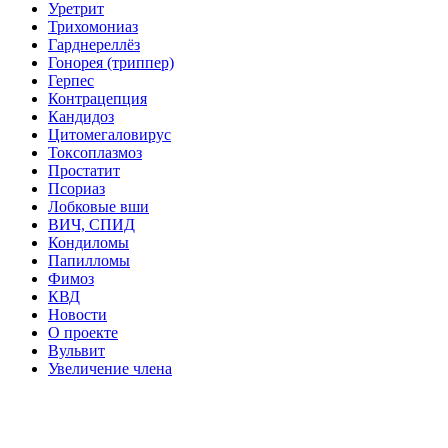
Уретрит
Трихомониаз
Гарднереллёз
Гонорея (триппер)
Герпес
Контрацепция
Кандидоз
Цитомегаловирус
Токсоплазмоз
Простатит
Псориаз
Лобковые вши
ВИЧ, СПИД
Кондиломы
Папилломы
Фимоз
КВД
Новости
О проекте
Вульвит
Увеличение члена