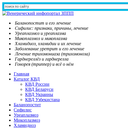
Баланопостит и его лечение
Сифилис: признаки, причины, лечение
Уреаплазмоз и уреаплазма
Микоплазмоз и микоплазма
Хламидиоз, хламидии и их лечение
Заболевание уретрит и его лечение
Лечение трихомониаза (трихомоноза)
Гарднереллёз и гарднерелла
Гонорея (триппер) и всё о нём
Главная
Каталог КВД
КВД России
КВД Беларуси
КВД Украины
КВД Узбекистана
Баланопостит
Сифилис
Уреаплазмоз
Микоплазмоз
Хламидиоз