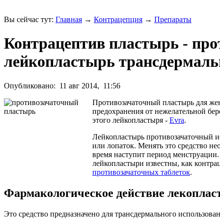
Вы сейчас тут:
Главная
→
Контрацепция
→
Препараты
Контрацептив пластырь - про
лейкопластырь трансдермаль
Опубликовано:
11 авг 2014,
11:56
Противозачаточный пластырь для жен
предохранения от нежелательной бер
этого лейкопластыря -
Evra
.
Лейкопластырь противозачаточный исп
или лопаток. Менять это средство нео
время наступит период менструации.
лейкопластыри известны, как контра
противозачаточных таблеток
.
Фармакологическое действие лекоплас
Это средство предназначено для трансдермального использова