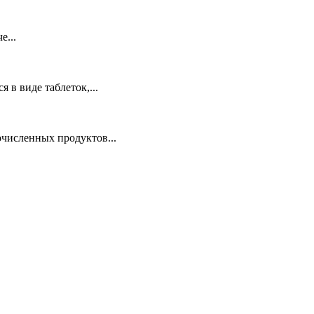
е...
в виде таблеток,...
очисленных продуктов...