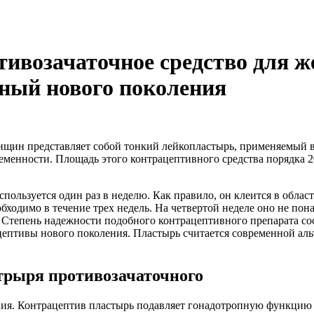
тивозачаточное средство для 
ный нового поколения
щин представляет собой тонкий лейкопластырь, применяемый в 
еменности. Площадь этого контрацептивного средства порядка 2
ользуется один раз в неделю. Как правило, он клеится в област
бходимо в течение трех недель. На четвертой неделе оно не понад
 Степень надежности подобного контрацептивного препарата со
цептивы нового поколения. Пластырь считается современной ал
трыря противозачаточного
ния. Контрацептив пластырь подавляет гонадотропную функцию 