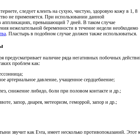
рнете, следует клеить на сухую, чистую, здоровую кожу в 1, 8
дство не применяется. При использовании данной
в аппликациях, превышающий 7 дней. В таком случае
ения нежелательной беременности в течение недели необходимо
тва
. Пластырь в подобном случае должен также использоваться.
ы
ря предусматривает наличие ряда негативных побочных действи
аких проблем как:
ессонница;
ое артериальное давление, учащенное сердцебиение;
ез, снижение либидо, боли при половом контакте и др.;
воте, запор, диарея, метеоризм, геморрой, запор и др.;
ыни звучит как Evra, имеет несколько противопоказаний. Этот 