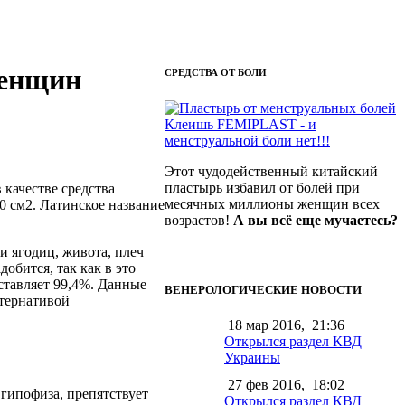
женщин
СРЕДСТВА ОТ БОЛИ
Клеишь FEMIPLAST - и
менструальной боли нет!!!
Этот чудодейственный китайский
пластырь избавил от болей при
качестве средства
месячных миллионы женщин всех
0 см2. Латинское название
возрастов!
А вы всё еще мучаетесь?
и ягодиц, живота, плеч
обится, так как в это
ставляет 99,4%. Данные
ВЕНЕРОЛОГИЧЕСКИЕ НОВОСТИ
ьтернативой
18 мар 2016,
21:36
Открылся раздел КВД
Украины
27 фев 2016,
18:02
гипофиза, препятствует
Открылся раздел КВД