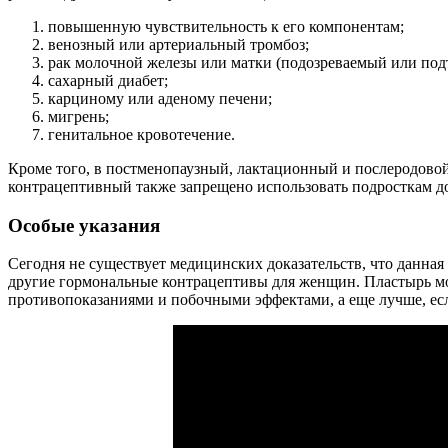
повышенную чувствительность к его компонентам;
венозный или артериальный тромбоз;
рак молочной железы или матки (подозреваемый или по
сахарный диабет;
карциному или аденому печени;
мигрень;
генитальное кровотечение.
Кроме того, в постменопаузный, лактационный и послеродово
контрацептивный также запрещено использовать подросткам до
Особые указания
Сегодня не существует медицинских доказательств, что данная
другие гормональные контрацептивы для женщин. Пластырь мо
противопоказаниями и побочными эффектами, а еще лучше, есл