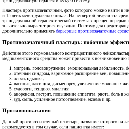
трансдермальную терапевтическую систему.
Пластырь противозачаточный, фото которого можно найти в инте
и 15 день менструального цикла. На четвертой недели эта сре
трансдермальной терапевтической системы запрещен перерыв 
значительно вырастет риск овуляции. Поэтому для предотвращ
дополнительно применять
барьерные противозачаточные средс
Противозачаточный пластырь: побочные эффект
Действие этого гормонального контрацептивного лейкопласты
медикаментозного средства может привести к возникновению т
мигрень, головокружение, эмоциональная лабильность, б
отечный синдром, варикозное расширение вен, повышенн
астма, одышка;
вагинит, лактация, дисменорея, увеличение молочных жел
судороги, тендиоз, миалгия;
анорексия, гастрит, повышение аппетита, рвота, боль в жи
зуд, сыпь, усиленное потоотделение, экзема и др.
Противопоказания
Данный противозачаточный пластырь, название которого на лат
рекомендуется в том случае, если пациентка имеет: