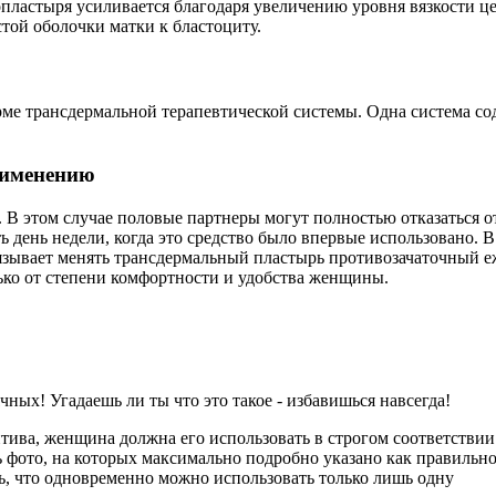
пластыря усиливается благодаря увеличению уровня вязкости це
той оболочки матки к бластоциту.
ме трансдермальной терапевтической системы. Одна система со
рименению
. В этом случае половые партнеры могут полностью отказаться 
ь день недели, когда это средство было впервые использовано.
язывает менять трансдермальный пластырь противозачаточный е
олько от степени комфортности и удобства женщины.
чных! Угадаешь ли ты что это такое - избавишься навсегда!
ива, женщина должна его использовать в строгом соответствии
ь фото, на которых максимально подробно указано как правильн
ть, что одновременно можно использовать только лишь одну