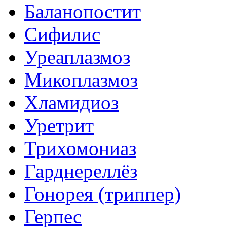
Баланопостит
Сифилис
Уреаплазмоз
Микоплазмоз
Хламидиоз
Уретрит
Трихомониаз
Гарднереллёз
Гонорея (триппер)
Герпес