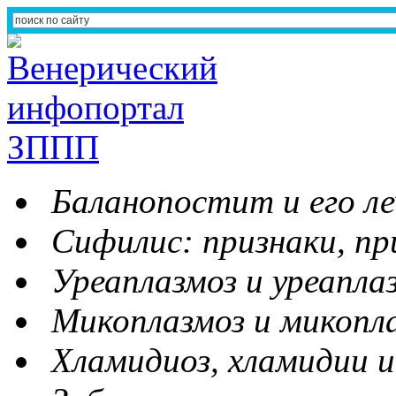
Баланопостит и его ле
Сифилис: признаки, пр
Уреаплазмоз и уреапла
Микоплазмоз и микопл
Хламидиоз, хламидии и