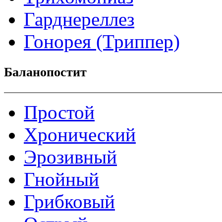
Гарднереллез
Гонорея (Триппер)
Баланопостит
Простой
Хронический
Эрозивный
Гнойный
Грибковый