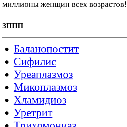
миллионы женщин всех возрастов
ЗППП
Баланопостит
Сифилис
Уреаплазмоз
Микоплазмоз
Хламидиоз
Уретрит
Трихомониаз