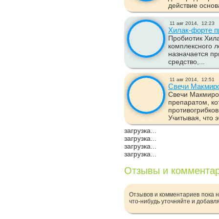
действие основа
11 авг 2014,
12:23
Хилак-форте п
Пробиотик Хила
комплексного л
назначается пр
средство,...
11 авг 2014,
12:51
Свечи Макмир
Свечи Макмиро
препаратом, ко
противогрибко
Учитывая, что э
загрузка...
загрузка...
загрузка...
загрузка...
Отзывы и коммента
Отзывов и комментариев пока н
что-нибудь уточняйте и добавл