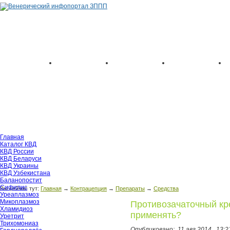
Главная
Каталог КВД
КВД России
КВД Беларуси
КВД Украины
КВД Узбекистана
Баланопостит
Сифилис
Вы сейчас тут:
Главная
→
Контрацепция
→
Препараты
→
Средства
Уреаплазмоз
Микоплазмоз
Противозачаточный кре
Хламидиоз
применять?
Уретрит
Трихомониаз
Опубликовано:
11 авг 2014,
13:2