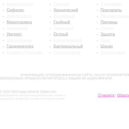
Баланопостит
Простой
У человека
Сифилис
Хронический
Препараты
Уреаплазмоз
Эрозивный
Распростране
Микоплазмоз
Гнойный
Причины
Хламидиоз
Грибковый
Статьи
Уретрит
Острый
Защита
Трихомониаз
Аллергический
Люэс
Гарднереллез
Бактериальный
Шанкр
Гонорея (Триппер)
Гангренозный
Последствия
ВНИМАНИЕ!
ИНФОРМАЦИЯ, ОПУБЛИКОВАННАЯ НА САЙТЕ, НОСИТ ИСКЛЮЧИТЕЛ
ОБЯЗАТЕЛЬНО ПРОКОНСУЛЬТИРУЙТЕСЬ С ВАШИМ ЛЕЧАЩИМ ВРАЧОМ!
© 2010-2016 zppp.Saharniy-Diabet.com
О проекте
Обратн
Копирование материалов разрешено только с
|
указанием активной ссылки на первоисточник