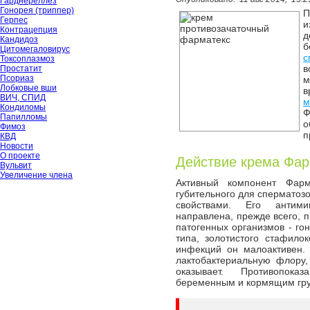
Гарднереллёз
Гонорея (триппер)
П
Герпес
и
Контрацепция
д
Кандидоз
б
Цитомегаловирус
с
Токсоплазмоз
в
Простатит
Псориаз
м
Лобковые вши
в
ВИЧ, СПИД
м
Кондиломы
Ф
Папилломы
о
Фимоз
п
КВД
Новости
О проекте
Действие крема Фар
Вульвит
Увеличение члена
Активный компонент Фарм
губительного для сперматоз
свойствами. Его антими
направлена, прежде всего,
патогенных организмов - гон
типа, золотистого стафило
инфекций он малоактивен.
лактобактериальную флору,
оказывает. Противопок
беременным и кормящим гру