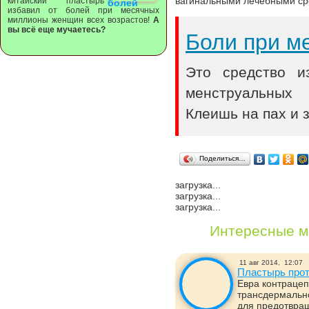
вагинальными лечебными ср
китайский пластырь
избавил от болей при месячных
миллионы женщин всех возрастов!
А
вы всё еще мучаетесь?
Боли при м
Это средство и
менструальных
Клеишь на пах и 
Поделиться…
загрузка...
загрузка...
загрузка...
Интересные м
11 авг 2014,
12:07
Пластырь прот
Евра контрацеп
трансдермальн
для предотвращ