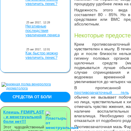
увеличить пенис?
процедуру удобнее лежа на 
Надежность этого вида 
составляет 80 - 85%. Но в
средствами или ВМС пред
25 авг 2017,
12:28
абсолютным.
Негативные
последствия
Некоторые предост
увеличения пениса
Крем противозачаточны
чувствителен к мылу. В тече
25 авг 2017,
12:01
Как быстро можно
до и после близости нельз
увеличить пенис?
гигиену половых органо
щелочных средств (мы
подмываться лучше обыч
случае спринцевания 
водоемах временной 
увеличивается до четырех ча
В прописанной д
противозачаточный гель
СРЕДСТВА ОТ БОЛИ
обычно не вызывает побоч
но лица, чувствительные к 
отмечать чувство жжения, жа
наличие воспалительны
Клеишь FEMIPLAST
влагалища. Необходимо с
- и менструальной
отказаться от подобного род
боли нет!!!
Противозачаточная мазь Фар
Этот чудодейственный