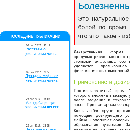
Болезненн
Это натуральное
болей во время 
что это такое - и
ПОСЛЕДНИЕ ПУБЛИКАЦИИ
05 сен 2017,
23:17
Рассказы об
Лекарственная форма п
увеличении члена
предусматривает местное п
стенками влагалища без в
удаляется промывание
физиологических выделений
05 сен 2017,
22:56
Правда и мифы об
увеличении члена
Применение и дозир
Противозачаточный крем 
которого вложена в каждую у
25 авг 2017,
15:19
после введения и сохраня
Мастурбация для
часов. При повторном совок
увеличения пениса
Как и любая другая против
помощью дозирующего уст
тюбика, наполняют содержи
образования пузырьков. З
25 авг 2017,
13:28
нажимая на поршень, вводя
На сколько можно