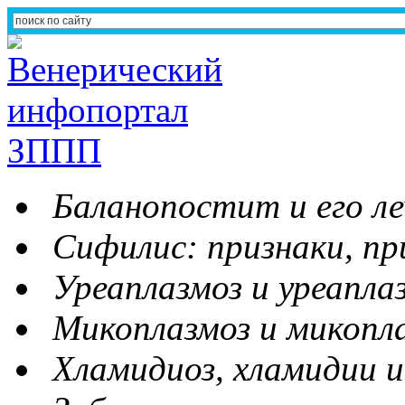
Баланопостит и его ле
Сифилис: признаки, пр
Уреаплазмоз и уреапла
Микоплазмоз и микопл
Хламидиоз, хламидии и