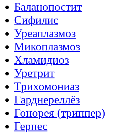
Баланопостит
Сифилис
Уреаплазмоз
Микоплазмоз
Хламидиоз
Уретрит
Трихомониаз
Гарднереллёз
Гонорея (триппер)
Герпес