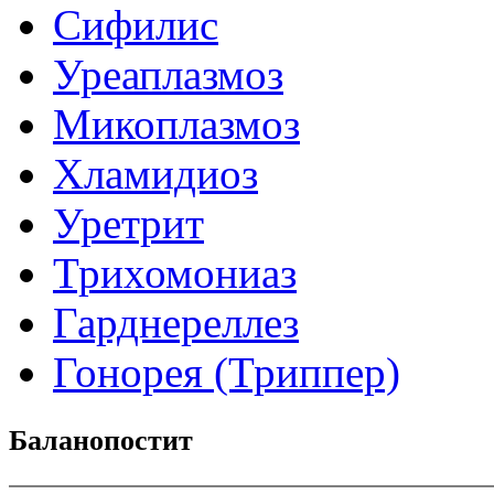
Сифилис
Уреаплазмоз
Микоплазмоз
Хламидиоз
Уретрит
Трихомониаз
Гарднереллез
Гонорея (Триппер)
Баланопостит