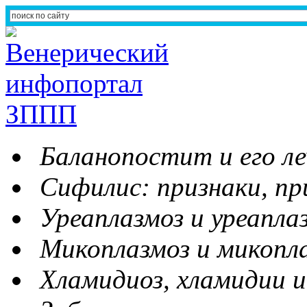
Баланопостит и его ле
Сифилис: признаки, пр
Уреаплазмоз и уреапла
Микоплазмоз и микопл
Хламидиоз, хламидии и