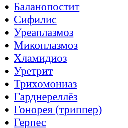
Баланопостит
Сифилис
Уреаплазмоз
Микоплазмоз
Хламидиоз
Уретрит
Трихомониаз
Гарднереллёз
Гонорея (триппер)
Герпес