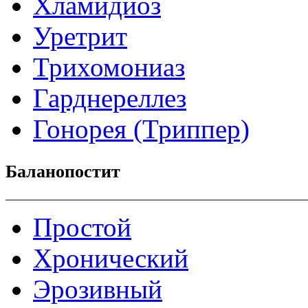
Хламидиоз
Уретрит
Трихомониаз
Гарднереллез
Гонорея (Триппер)
Баланопостит
Простой
Хронический
Эрозивный