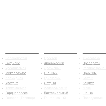
ЗППП
Баланопостит
Сифилис
Баланопостит
Простой
У человека
Сифилис
Хронический
Препараты
Уреаплазмоз
Эрозивный
Распростране
Микоплазмоз
Гнойный
Причины
Хламидиоз
Грибковый
Статьи
Уретрит
Острый
Защита
Трихомониаз
Аллергический
Люэс
Гарднереллез
Бактериальный
Шанкр
Гонорея (Триппер)
Гангренозный
Последствия