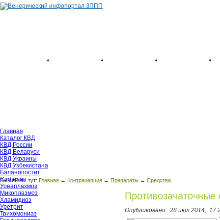
Главная
Каталог КВД
КВД России
КВД Беларуси
КВД Украины
КВД Узбекистана
Баланопостит
Сифилис
Вы сейчас тут:
Главная
→
Контрацепция
→
Препараты
→
Средства
Уреаплазмоз
Микоплазмоз
Противозачаточные с
Хламидиоз
Уретрит
Опубликовано:
28 июл 2014,
17:
Трихомониаз