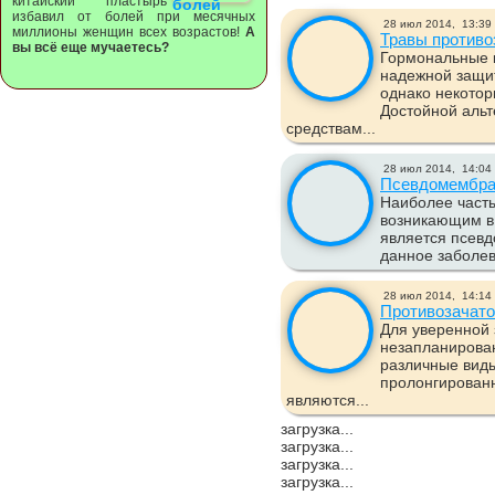
китайский пластырь
избавил от болей при месячных
28 июл 2014,
13:39
миллионы женщин всех возрастов!
А
Травы противо
вы всё еще мучаетесь?
Гормональные 
надежной защи
однако некото
Достойной аль
средствам...
28 июл 2014,
14:04
Псевдомембра
Наиболее част
возникающим в 
является псев
данное заболе
28 июл 2014,
14:14
Противозачат
Для уверенной 
незапланирова
различные вид
пролонгированн
являются...
загрузка...
загрузка...
загрузка...
загрузка...