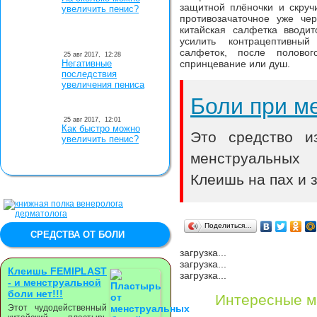
защитной плёночки и скручи
увеличить пенис?
противозачаточное уже че
китайская салфетка вводи
усилить контрацептивный
салфеток, после половог
25 авг 2017,
12:28
Негативные
спринцевание или душ.
последствия
увеличения пениса
Боли при м
25 авг 2017,
12:01
Как быстро можно
Это средство и
увеличить пенис?
менструальных
Клеишь на пах и 
Поделиться…
СРЕДСТВА ОТ БОЛИ
загрузка...
загрузка...
Клеишь FEMIPLAST
загрузка...
- и менструальной
боли нет!!!
Интересные м
Этот чудодейственный