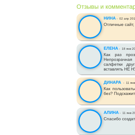
Отзывы и коммента
НИНА
-
02 апр 20
Отличные сайт,
ЕЛЕНА
-
18 янв 2
Как раз проз
Непрозрачная
салфетки дру
вставлять НЕ 
ДИНАРА
-
11 янв
Как пользоват
без? Подскажит
АЛИНА
-
11 янв 2
Спасибо созда