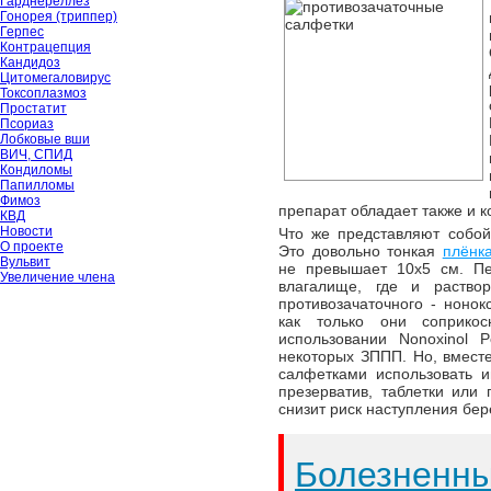
Гарднереллёз
Гонорея (триппер)
Герпес
Контрацепция
Кандидоз
Цитомегаловирус
Токсоплазмоз
Простатит
Псориаз
Лобковые вши
ВИЧ, СПИД
Кондиломы
Папилломы
Фимоз
препарат обладает также и 
КВД
Новости
Что же представляют собой
О проекте
Это довольно тонкая
плёнк
Вульвит
не превышает 10х5 см. Пе
Увеличение члена
влагалище, где и раство
противозачаточного - нонок
как только они соприкос
использовании Nonoxinol P
некоторых ЗППП. Но, вместе
салфетками использовать и
презерватив, таблетки или
снизит риск наступления бе
Болезненн