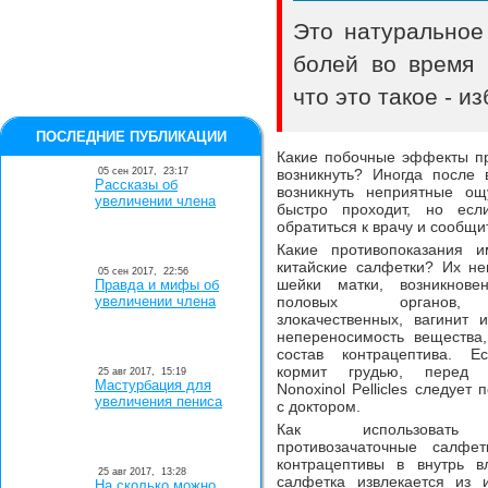
Это натуральное
болей во время 
что это такое - и
ПОСЛЕДНИЕ ПУБЛИКАЦИИ
Какие побочные эффекты при
05 сен 2017,
23:17
возникнуть? Иногда после
Рассказы об
возникнуть неприятные о
увеличении члена
быстро проходит, но есл
обратиться к врачу и сообщи
Какие противопоказания 
китайские салфетки? Их не
05 сен 2017,
22:56
шейки матки, возникнове
Правда и мифы об
увеличении члена
половых органов,
злокачественных, вагинит 
непереносимость вещества
состав контрацептива. 
кормит грудью, перед 
25 авг 2017,
15:19
Мастурбация для
Nonoxinol Pellicles следует 
увеличения пениса
с доктором.
Как использовать 
противозачаточные салфет
контрацептивы в внутрь 
25 авг 2017,
13:28
салфетка извлекается из и
На сколько можно