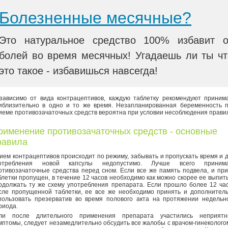
Болезненные месячные?
Это натуральное средство 100% избавит о
болей во время месячных! Угадаешь ли ты чт
это такое - избавишься навсегда!
зависимо от вида контрацептивов, каждую таблетку рекомендуют приним
иблизительно в одно и то же время. Незапланированная беременность 
иеме противозачаточных средств вероятна при условии несоблюдения прави
рименение противозачаточных средств - основные
равила
ием контрацептивов происходит по режиму, забывать и пропускать время и 
отребления новой капсулы недопустимо. Лучше всего принима
отивозачаточные средства перед сном. Если все же память подвела, и пр
блетки пропущен, в течение 12 часов необходимо как можно скорее ее выпить
одолжать ту же схему употребления препарата. Если прошло более 12 ча
сле пропущенной таблетки, ее все же необходимо принять и дополнител
пользовать презерватив во время полового акта на протяжении недельн
риода.
ли после длительного применения препарата участились неприят
мптомы, следует незамедлительно обсудить все жалобы с врачом-гинеколого