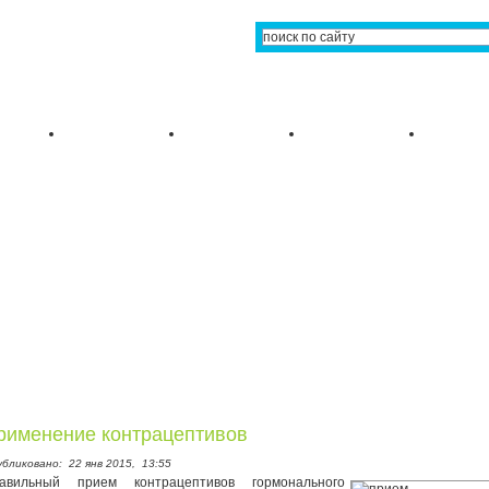
рименение контрацептивов
убликовано:
22 янв 2015,
13:55
авильный прием контрацептивов гормонального