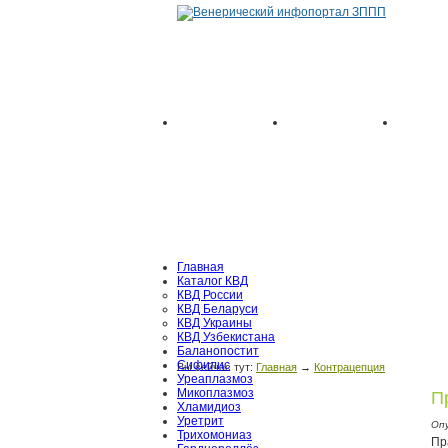
Главная
Каталог КВД
КВД России
КВД Беларуси
КВД Украины
КВД Узбекистана
Баланопостит
Сифилис
Вы сейчас тут:
Главная
→
Контрацепция
Уреаплазмоз
Микоплазмоз
П
Хламидиоз
Уретрит
Оп
Трихомониаз
Пр