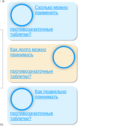
е и
Сколько можно
применять
противозачаточные
таблетки?
Как долго можно
принимать
противозачаточные
таблетки?
Как правильно
принимать
противозачаточные
таблетки?
то