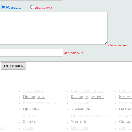
Мужчина
Женщина
обязательно
обязательно
стит
Сифилис
Герпес
Конт
У человека
Вирусный герпес
Барье
Препараты
Как передается?
Естес
Распространение
У мужчин
Кален
Причины
У женщин
Неабо
Статьи
При беременности
Стери
Защита
У детей
Спира
ий
Люэс
Признаки
Аборт