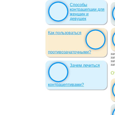
Способы
контрацепции для
женщин и
девушек
Как пользоваться
противозачаточными?
заг
заг
заг
заг
Зачем лечиться
О
контрацептивами?