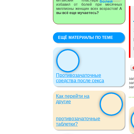
китайский пластырь
избавил от болей при месячных
миллионы женщин всех возрастов!
А
вы всё еще мучаетесь?
ЕЩЁ МАТЕРИАЛЫ ПО ТЕМЕ
Противозачаточные
заг
средства после секса
заг
заг
Как перейти на
другие
противозачаточные
таблетки?