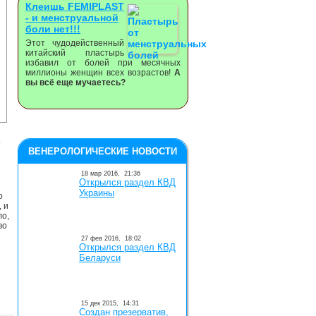
Клеишь FEMIPLAST
- и менструальной
боли нет!!!
Этот чудодейственный
китайский пластырь
избавил от болей при месячных
миллионы женщин всех возрастов!
А
вы всё еще мучаетесь?
т
ВЕНЕРОЛОГИЧЕСКИЕ НОВОСТИ
18 мар 2016,
21:36
Открылся раздел КВД
Украины
о
 и
ло,
во
27 фев 2016,
18:02
Открылся раздел КВД
Беларуси
15 дек 2015,
14:31
Создан презерватив,