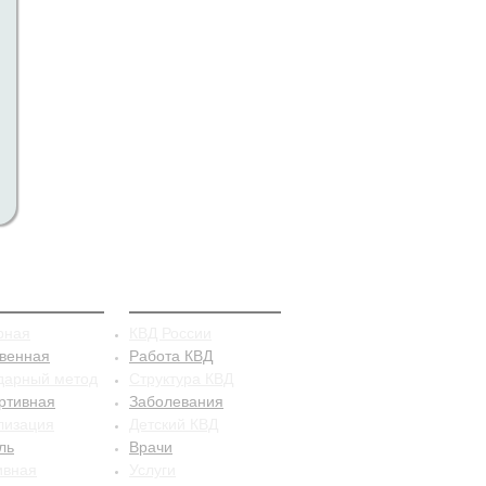
рацепция
КВД
рная
КВД России
твенная
Работа КВД
дарный метод
Структура КВД
ртивная
Заболевания
лизация
Детский КВД
ль
Врачи
ивная
Услуги