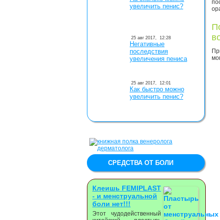
по
увеличить пенис?
ор
П
в
25 авг 2017,
12:28
Негативные
последствия
Пр
мо
увеличения пениса
25 авг 2017,
12:01
Как быстро можно
увеличить пенис?
СРЕДСТВА ОТ БОЛИ
Клеишь FEMIPLAST
- и менструальной
боли нет!!!
Этот чудодейственный