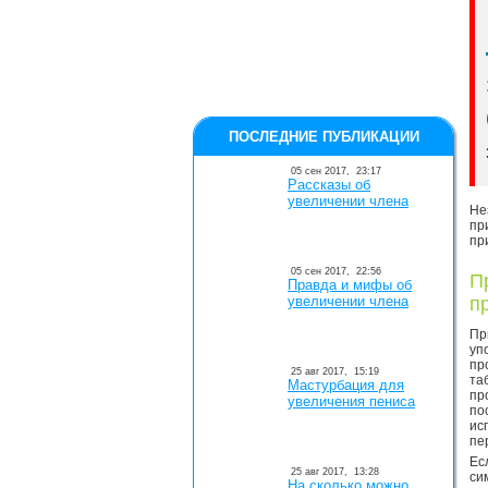
ПОСЛЕДНИЕ ПУБЛИКАЦИИ
05 сен 2017,
23:17
Рассказы об
увеличении члена
Не
пр
пр
05 сен 2017,
22:56
П
Правда и мифы об
увеличении члена
п
Пр
уп
пр
25 авг 2017,
15:19
та
Мастурбация для
пр
увеличения пениса
по
ис
пе
Ес
25 авг 2017,
13:28
си
На сколько можно