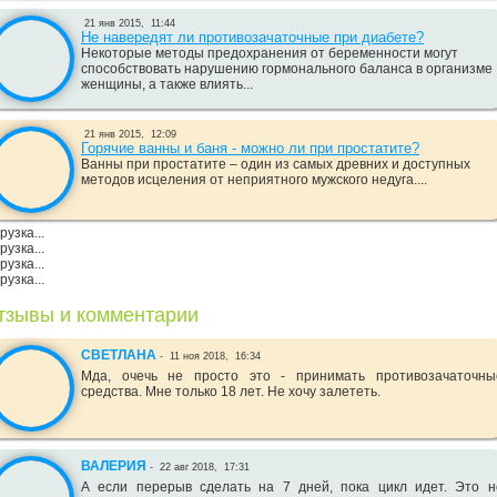
21 янв 2015,
11:44
Не навередят ли противозачаточные при диабете?
Некоторые методы предохранения от беременности могут
способствовать нарушению гормонального баланса в организме
женщины, а также влиять...
21 янв 2015,
12:09
Горячие ванны и баня - можно ли при простатите?
Ванны при простатите – один из самых древних и доступных
методов исцеления от неприятного мужского недуга....
рузка...
рузка...
рузка...
рузка...
тзывы и комментарии
СВЕТЛАНА
-
11 ноя 2018,
16:34
Мда, очечь не просто это - принимать противозачаточны
средства. Мне только 18 лет. Не хочу залететь.
ВАЛЕРИЯ
-
22 авг 2018,
17:31
А если перерыв сделать на 7 дней, пока цикл идет. Это н