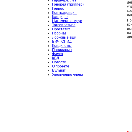
Гарднереллёз
де
Гонорея (триппер)
уп
Герпес
ср
Контрацепция
од
Кандидоз
П
Цитомегаловирус
к
Токсоплазмоз
ис
Простатит
на
Псориаз
ди
Лобковые вши
ВИЧ, СПИД
Кондиломы
Папилломы
Фимоз
КВД
Новости
О проекте
Вульвит
Увеличение члена