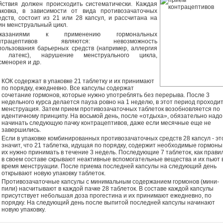
йствия должен происходить систематически. Каждая
аковка, в зависимости от вида противозачаточных
едств, состоит из 21 или 28 капсул, и рассчитана на
ин менструальный цикл.
оказаниями к применению гормональных
онтрацептивов являются: невозможность
пользования барьерных средств (например, аллергия
 латекс), нарушение менструального цикла,
сменорея и др.
КОК содержат в упаковке 21 таблетку и их принимают
по порядку, ежедневно. Все капсулы содержат
сочетание гормонов, которые нужно употреблять без перерыва. После 3
недельного курса делается пауза ровно на 1 неделю, в этот период проходи
менструация. Затем прием противозачаточных таблеток возобновляется по
идентичному принципу. На восьмой день, после «отдыха», обязательно надо
начинать следующую пачку контрацептивов, даже если месячные еще не
завершились.
Если в упаковке комбинированных противозачаточных средств 28 капсул - эт
значит, что 21 таблетка, идущая по порядку, содержит необходимые гормоны,
их нужно принимать в течение 3 недель. Последующие 7 таблеток, как прави
в своем составе скрывают неактивные вспомогательные вещества и их пьют 
время менструации. После приема последней капсулы на следующий день
открывают новую упаковку таблеток.
Противозачаточные капсулы с минимальным содержанием гормонов (мини-
пили) насчитывают в каждой пачке 28 таблеток. В составе каждой капсулы
присутствует небольшая доза прогестина и их принимают ежедневно, по
порядку. На следующий день после выпитой последней капсулы начинают
новую упаковку.