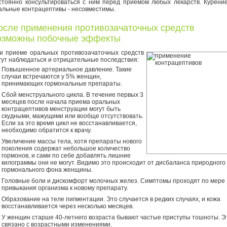
стоянно консультироваться с ним перед приемом любых лекарств. Курени
альные контрацептивы - несовместимы.
осле применения противозачаточных средств
озможны побочные эффекты
и приеме оральных противозачаточных средств
гут наблюдаться и отрицательные последствия:
Повышенное артериальное давление. Такие
случаи встречаются у 5% женщин,
принимающих гормональные препараты.
Сбой менструального цикла. В течение первых 3
месяцев после начала приема оральных
контрацептивов менструации могут быть
скудными, мажущими или вообще отсутствовать.
Если за это время цикл не восстанавливается,
необходимо обратится к врачу.
Увеличение массы тела, хотя препараты нового
поколения содержат небольшое количество
гормонов, и сами по себе добавлять лишние
килограммы они не могут. Видимо это происходит от дисбаланса природного
гормонального фона женщины.
Головные боли и дискомфорт молочных желез. Симптомы проходят по мере
привыкания организма к новому препарату.
Образование на теле пигментации. Это случается в редких случаях, и кожа
восстанавливается через несколько месяцев.
У женщин старше 40-летнего возраста бывают частые приступы тошноты. Э
связано с возрастными изменениями.