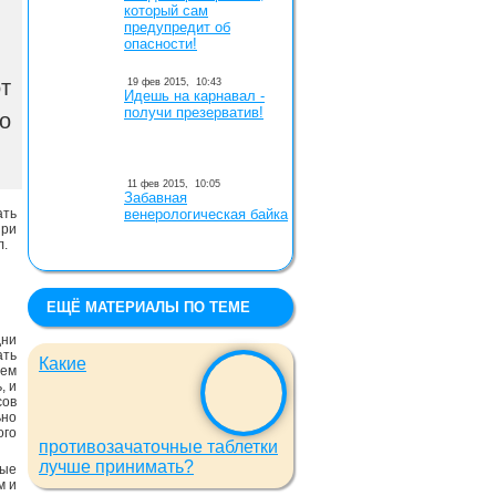
который сам
предупредит об
опасности!
т
19 фев 2015,
10:43
Идешь на карнавал -
получи презерватив!
о
11 фев 2015,
10:05
Забавная
ать
венерологическая байка
при
л.
ЕЩЁ МАТЕРИАЛЫ ПО ТЕМЕ
дни
ть
Какие
ием
, и
сов
ьно
ого
противозачаточные таблетки
лучше принимать?
ные
м и