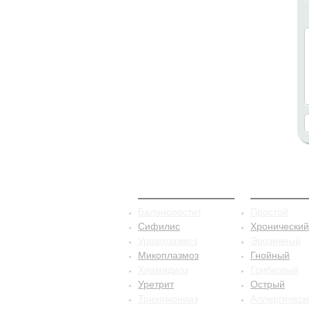
ЗППП
Баланопо
Баланопостит
Простой
Сифилис
Хронический
Уреаплазмоз
Эрозивный
Микоплазмоз
Гнойный
Хламидиоз
Грибковый
Уретрит
Острый
Трихомониаз
Аллергическ