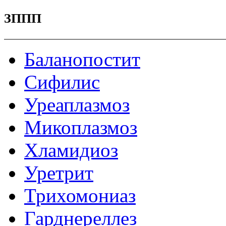
ЗППП
Баланопостит
Сифилис
Уреаплазмоз
Микоплазмоз
Хламидиоз
Уретрит
Трихомониаз
Гарднереллез