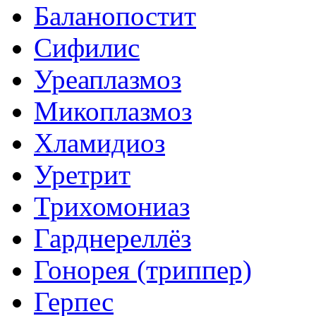
Баланопостит
Сифилис
Уреаплазмоз
Микоплазмоз
Хламидиоз
Уретрит
Трихомониаз
Гарднереллёз
Гонорея (триппер)
Герпес