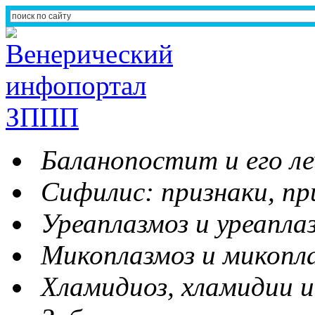
Баланопостит и его ле
Сифилис: признаки, пр
Уреаплазмоз и уреапла
Микоплазмоз и микопл
Хламидиоз, хламидии и