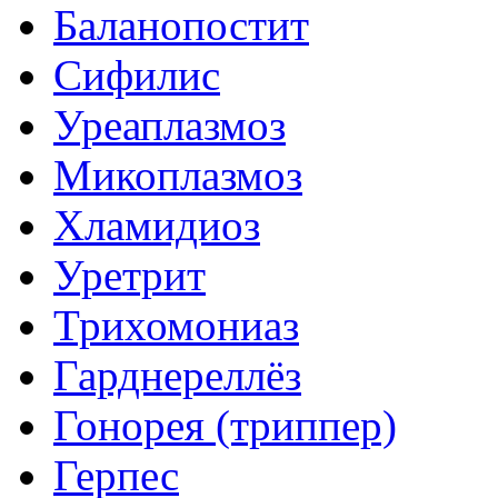
Баланопостит
Сифилис
Уреаплазмоз
Микоплазмоз
Хламидиоз
Уретрит
Трихомониаз
Гарднереллёз
Гонорея (триппер)
Герпес