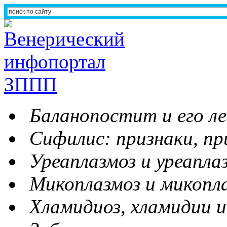
Баланопостит и его ле
Сифилис: признаки, пр
Уреаплазмоз и уреапла
Микоплазмоз и микопл
Хламидиоз, хламидии и