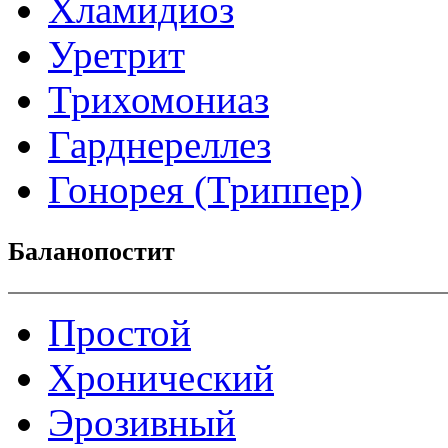
Хламидиоз
Уретрит
Трихомониаз
Гарднереллез
Гонорея (Триппер)
Баланопостит
Простой
Хронический
Эрозивный