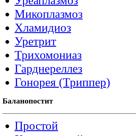
Уреаплазмоз
Микоплазмоз
Хламидиоз
Уретрит
Трихомониаз
Гарднереллез
Гонорея (Триппер)
Баланопостит
Простой