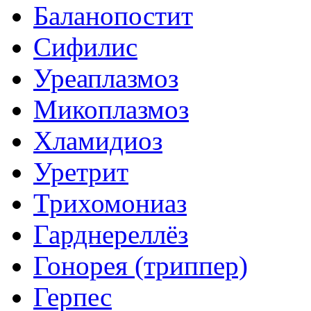
Баланопостит
Сифилис
Уреаплазмоз
Микоплазмоз
Хламидиоз
Уретрит
Трихомониаз
Гарднереллёз
Гонорея (триппер)
Герпес