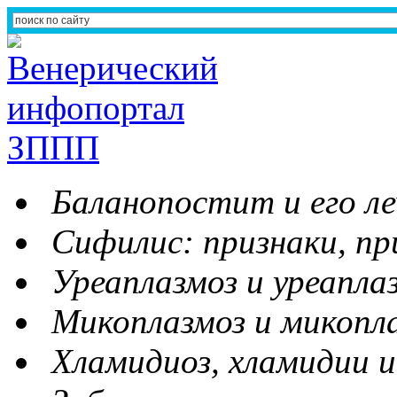
Баланопостит и его ле
Сифилис: признаки, пр
Уреаплазмоз и уреапла
Микоплазмоз и микопл
Хламидиоз, хламидии и