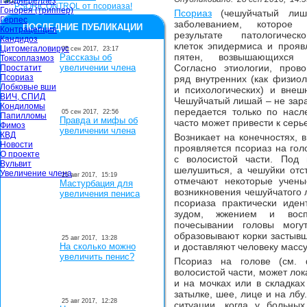
Гарднереллёз
Гонорея (триппер)
Псориаз
(чешуйчатый лиша
Герпес
заболеванием, которое 
ПОСЛЕДНИЕ ПУБЛИКАЦИИ
Контрацепция
результате патологичес
Кандидоз
клеток эпидермиса и прояв
Цитомегаловирус
05 сен 2017,
23:17
пятен, возвышающихся
Рассказы об
Токсоплазмоз
увеличении члена
Согласно этиологии, пров
Простатит
Псориаз
ряд внутренних (как физиол
Лобковые вши
и психологических) и внеш
ВИЧ, СПИД
Чешуйчатый лишай – не зара
Кондиломы
передается только по насл
05 сен 2017,
22:56
Папилломы
Правда и мифы об
часто может привести к сер
Фимоз
увеличении члена
КВД
Возникает на конечностях, в
Новости
проявляется псориаз на гол
О проекте
с волосистой части. Под
Вульвит
шелушиться, а чешуйки отст
Увеличение члена
25 авг 2017,
15:19
отмечают некоторые учены
Мастурбация для
возникновения чешуйчатого
увеличения пениса
псориаза практически иден
зудом, жжением и восп
почесывании головы могу
образовывают корки застывш
25 авг 2017,
13:28
На сколько можно
и доставляют человеку масс
увеличить пенис?
Псориаз на голове (см. 
волосистой части, может ло
и на мочках или в складках
затылке, шее, лице и на лб
25 авг 2017,
12:28
ситуации, когда у больны