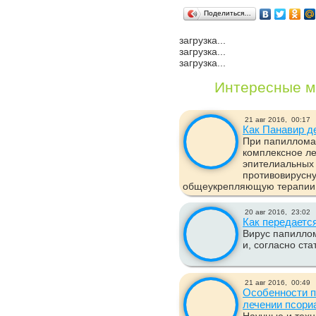
Поделиться…
загрузка...
загрузка...
загрузка...
Интересные м
21 авг 2016,
00:17
Как Панавир д
При папиллома
комплексное л
эпителиальных 
противовирусн
общеукрепляющую терапии. 
20 авг 2016,
23:02
Как передаетс
Вирус папиллом
и, согласно ста
21 авг 2016,
00:49
Особенности п
лечении псори