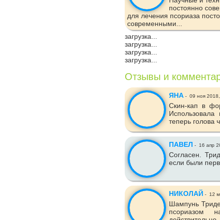
Научные и техн
постоянно сов
для лечения псориаза пост
современными...
загрузка...
загрузка...
загрузка...
загрузка...
Отзывы и коммента
ЯНА
-
09 ноя 2018
Скин-кап в фо
Использовала 
теперь голова ч
ПАВЕЛ
-
16 апр 2
Согласен. Три
если были перв
НИКОЛАЙ
-
12 м
Шампунь Триде
псориазом н
действительн