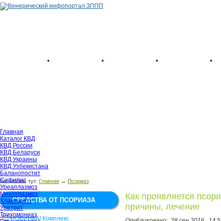
Главная
Каталог КВД
КВД России
КВД Беларуси
КВД Украины
КВД Узбекистана
Баланопостит
Сифилис
Вы сейчас тут:
Главная
→
Псориаз
Уреаплазмоз
Микоплазмоз
Как проявляется псори
СРЕДСТВА ОТ ПСОРИАЗА
Хламидиоз
причины, лечение
Уретрит
Трихомониаз
Опубликовано:
28 сен 2016,
14:5