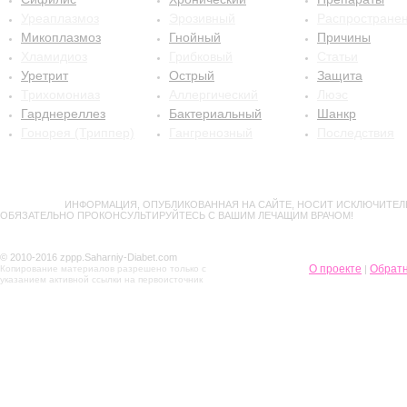
Уреаплазмоз
Эрозивный
Распростране
Микоплазмоз
Гнойный
Причины
Хламидиоз
Грибковый
Статьи
Уретрит
Острый
Защита
Трихомониаз
Аллергический
Люэс
Гарднереллез
Бактериальный
Шанкр
Гонорея (Триппер)
Гангренозный
Последствия
ВНИМАНИЕ!
ИНФОРМАЦИЯ, ОПУБЛИКОВАННАЯ НА САЙТЕ, НОСИТ ИСКЛЮЧИТЕЛ
ОБЯЗАТЕЛЬНО ПРОКОНСУЛЬТИРУЙТЕСЬ С ВАШИМ ЛЕЧАЩИМ ВРАЧОМ!
© 2010-2016 zppp.Saharniy-Diabet.com
О проекте
Обратн
Копирование материалов разрешено только с
|
указанием активной ссылки на первоисточник