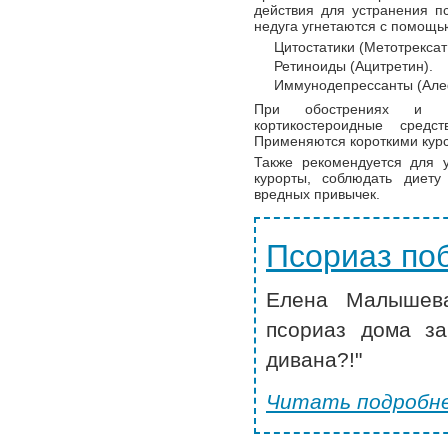
действия для устранения п
недуга угнетаются с помощь
Цитостатики (Метотрексат
Ретиноиды (Ацитретин).
Иммунодепрессанты (Але
При обострениях и по
кортикостероидные средс
Применяются короткими кур
Также рекомендуется для 
курорты, соблюдать диет
вредных привычек.
Псориаз по
Елена Малышева
псориаз дома за
дивана?!"
Читать подробне