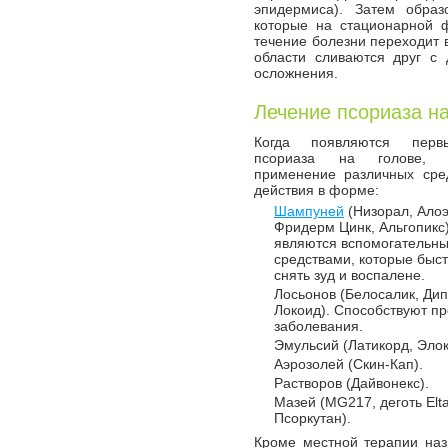
эпидермиса). Затем образ
которые на стационарной ф
течение болезни переходит в
области сливаются друг с 
осложнения.
Лечение псориаза н
Когда появляются перв
псориаза на голове, п
применение различных сре
действия в форме:
Шампуней
(Низорал, Алоэ
Фридерм Цинк, Альгопикс
являются вспомогательн
средствами, которые быс
снять зуд и воспалене.
Лосьонов (Белосалик, Дип
Локоид). Способствуют п
заболевания.
Эмульсий (Латикорд, Элок
Аэрозолей (Скин-Кап).
Растворов (Дайвонекс).
Мазей (MG217, деготь Elt
Псоркутан).
Кроме местной терапии наз