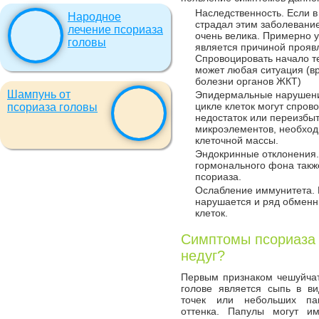
Наследственность. Если в 
Народное
страдал этим заболевание
лечение псориаза
очень велика. Примерно у
головы
является причиной прояв
Спровоцировать начало те
может любая ситуация (вр
болезни органов ЖКТ)
Шампунь от
Эпидермальные нарушени
цикле клеток могут спров
псориаза головы
недостаток или переизбыт
микроэлементов, необход
клеточной массы.
Эндокринные отклонения
гормонального фона такж
псориаза.
Ослабление иммунитета.
нарушается и ряд обменн
клеток.
Симптомы псориаза 
недуг?
Первым признаком чешуйча
голове является сыпь в в
точек или небольших па
оттенка. Папулы могут им