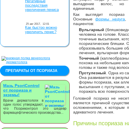
Негативные
выпадение волос, но 
последствия
единичные.
увеличения пениса
Как выглядит псориаз
Основные
формы недуга
,
пациентов:
25 авг 2017,
12:01
Как быстро можно
Вульгарный
(бляшковидны
увеличить пенис?
человека на голове. Клас
точечные высыпания, кот
псориатические бляшки. О
образовывать большие обл
лечения, вульгарная фор
Точечный
(каплеобразный
похожа на небольшие кап
головы и также под волос
ПРЕПАРАТЫ ОТ ПСОРИАЗА
Пустулезный
. Одна из с
Она развивается в резуль
формы псориаза, как алле
Мазь PsoriСontrol
высыпания с пустулами, 
от псориаза и
поражать всю поверхность
экземы!
Головной псориаз не несет
Врачи дерматологи в
является причиной существ
один голос утверждают,
осложнениями, к которым п
что Псориконтрол это шедевр
адекватного лечения.
фармацефтического производства...
Причины псориаза н