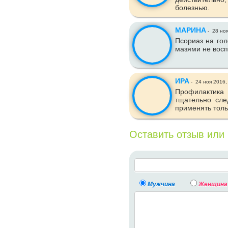
болезнью.
МАРИНА
-
28 ноя
Псориаз на гол
мазями не восп
ИРА
-
24 ноя 2016
Профилактика
тщательно сле
применять тольк
Оставить отзыв или
Мужчина
Женщина