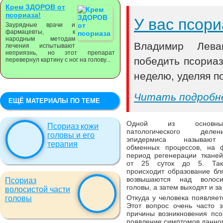
Крем ЗДОРОВ от
псориаза!
У вас псори
Заурядные врачи и
фармацевты, к
народным методам
Владимир Лева
лечения испытывают
неприязнь, но этот препарат
победить псориа
перевернул картину с ног на голову...
неделю, уделяя по
Читать подробн
ЕЩЁ МАТЕРИАЛЫ ПО ТЕМЕ
Одной из осно
Псориаз кожи
патологического деле
головы и его
эпидермиса называют
терапия
обменных процессов, на 
период регенерации ткане
от 25 суток до 5. Так
происходит образование бл
возвышаются над волоси
Псориаз
головы, а затем выходят и з
волосистой части
Откуда у человека появляет
головы
Этот вопрос очень часто 
причины возникновения псо
появление симптомов данног