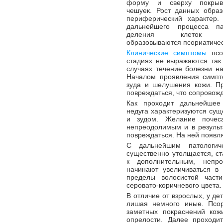
форму и сверху покрыв
чешуек. Рост данных обра
периферический характер.
дальнейшего процесса пат
деления клеток эп
образовываются псориатичес
Клинические симптомы
псор
стадиях не выражаются так 
случаях течение болезни н
Началом проявления симпто
зуда и шелушения кожи. П
повреждаться, что сопровож
Как проходит дальнейшее
недуга характеризуются су
и зудом. Желание почеса
непреодолимым и в результ
повреждаться. На ней появл
С дальнейшим патологич
существенно утолщается, ст
к дополнительным, непр
начинают увеличиваться в 
пределы волосистой част
серовато-коричневого цвета.
В отличие от взрослых, у д
лишая немного иные. Псор
заметных покраснений кож
опрелости. Далее проходи