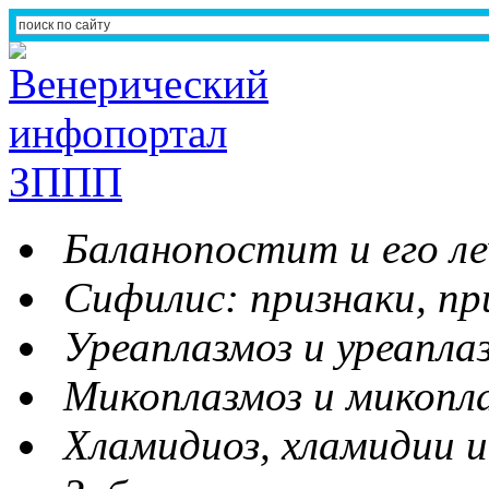
Баланопостит и его ле
Сифилис: признаки, пр
Уреаплазмоз и уреапла
Микоплазмоз и микопл
Хламидиоз, хламидии и