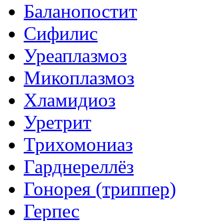
Баланопостит
Сифилис
Уреаплазмоз
Микоплазмоз
Хламидиоз
Уретрит
Трихомониаз
Гарднереллёз
Гонорея (триппер)
Герпес