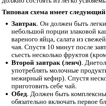
должно состоять из легко усвояем
Типовая схема имеет следующий
Завтрак
. Он должен быть легки
небольшой порции злаковой каш
вареного яйца, салата из свеже
чая. Спустя 10 минут после зав
съесть несколько фруктов (кро
Второй завтрак (ленч)
. Дието
употреблять молочные продукты
нежирный кефир). Спустя неск
приготовить себе чай.
Обед
. Должен быть комплексн
обязательно включать первое б