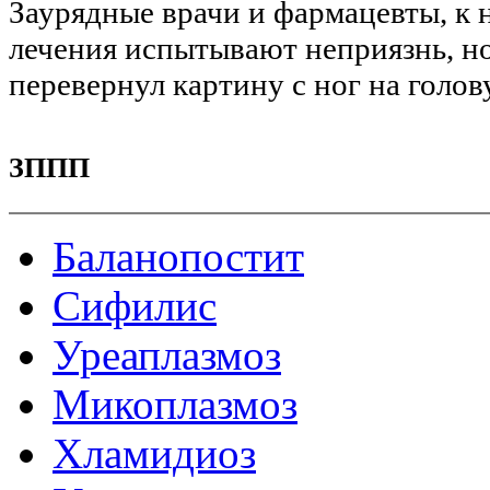
Заурядные врачи и фармацевты, к
лечения испытывают неприязнь, но
перевернул картину с ног на голову
ЗППП
Баланопостит
Сифилис
Уреаплазмоз
Микоплазмоз
Хламидиоз