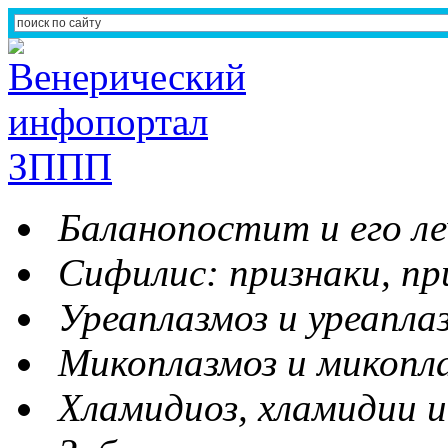
Баланопостит и его ле
Сифилис: признаки, пр
Уреаплазмоз и уреапла
Микоплазмоз и микопл
Хламидиоз, хламидии и