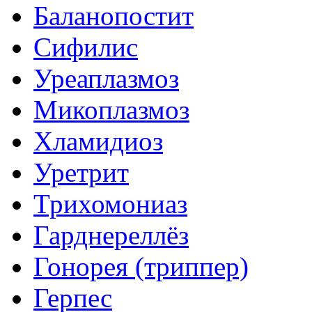
Баланопостит
Сифилис
Уреаплазмоз
Микоплазмоз
Хламидиоз
Уретрит
Трихомониаз
Гарднереллёз
Гонорея (триппер)
Герпес