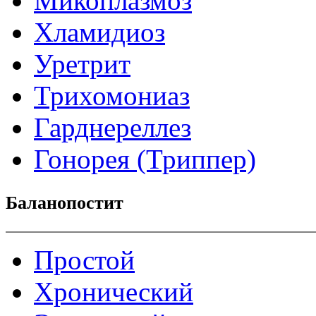
Микоплазмоз
Хламидиоз
Уретрит
Трихомониаз
Гарднереллез
Гонорея (Триппер)
Баланопостит
Простой
Хронический