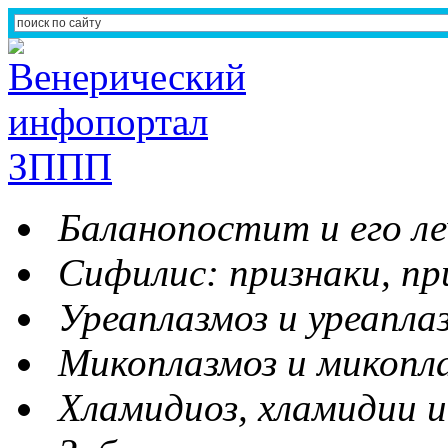
Баланопостит и его ле
Сифилис: признаки, пр
Уреаплазмоз и уреапла
Микоплазмоз и микопл
Хламидиоз, хламидии и