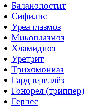
Баланопостит
Сифилис
Уреаплазмоз
Микоплазмоз
Хламидиоз
Уретрит
Трихомониаз
Гарднереллёз
Гонорея (триппер)
Герпес