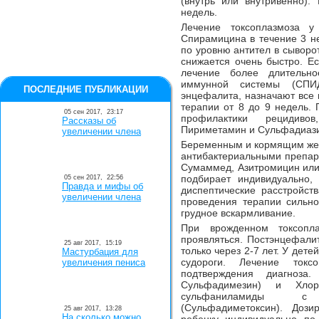
(внутрь или внутривенно).
недель.
Лечение токсоплазмоза у
Спирамицина в течение 3 н
по уровню антител в сыворот
снижается очень быстро. Ес
лечение более длительн
иммунной системы (СПИ
ПОСЛЕДНИЕ ПУБЛИКАЦИИ
энцефалита, назначают все 
терапии от 8 до 9 недель. 
05 сен 2017,
23:17
профилактики рецидиво
Рассказы об
Пириметамин и Сульфадиази
увеличении члена
Беременным и кормящим жен
антибактериальными препар
Сумаммед, Азитромицин или
подбирает индивидуально,
05 сен 2017,
22:56
Правда и мифы об
диспептические расстройст
увеличении члена
проведения терапии сильн
грудное вскармливание.
При врожденном токсопл
проявляться. Постэнцефали
25 авг 2017,
15:19
только через 2-7 лет. У дет
Мастурбация для
судороги. Лечение ток
увеличения пениса
подтверждения диагноза.
Сульфадимезин) и Хлор
сульфаниламиды с 
(Сульфадиметоксин). Дози
25 авг 2017,
13:28
На сколько можно