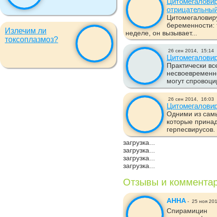
Цитомегаловир
отрицательны
Цитомегаловир
беременности: 
Излечим ли
неделе, он вызывает...
токсоплазмоз?
26 сен 2014,
15:14
Цитомегаловир
Практически вс
несвоевременно
могут спровоци
26 сен 2014,
16:03
Цитомегаловир
Одними из самы
которые прина
герпесвирусов. 
загрузка...
загрузка...
загрузка...
загрузка...
Отзывы и коммента
АННА
-
25 ноя 20
Спирамицин