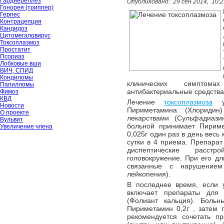
Гарднереллёз
Опубликовано:
29 сен 2014,
10:2
Гонорея (триппер)
Герпес
Контрацепция
Кандидоз
Цитомегаловирус
Токсоплазмоз
Простатит
Псориаз
Лобковые вши
ВИЧ, СПИД
Кондиломы
клинических симптом
Папилломы
антибактериальные средства
Фимоз
КВД
Лечение
токсоплазмоза
у 
Новости
Пириметамина (Хлоридин
О проекте
лекарствами (Сульфадиази
Вульвит
больной принимает Пириме
Увеличение члена
0,025г один раз в день весь
сутки в 4 приема. Препара
диспептические расстр
головокружение. При его д
связанные с нарушением
лейкопения).
В последнее время, если у
включает препараты для 
(Фолиант кальция). Боль
Пириметамин 0,2г , затем 
рекомендуется сочетать 