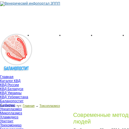
Главная
Каталог КВД
КВД России
КВД Беларуси
КВД Украины
КВД Узбекистана
Баланопостит
Сифилис
Вы сейчас тут:
Главная
→
Токсоплазмоз
Уреаплазмоз
Микоплазмоз
Современные методы
Хламидиоз
людей
Уретрит
Трихомониаз