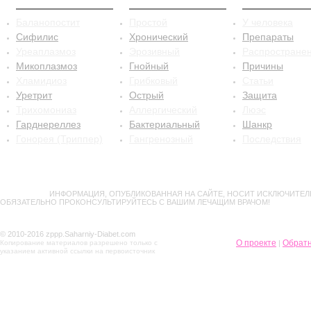
Баланопостит
Простой
У человека
Сифилис
Хронический
Препараты
Уреаплазмоз
Эрозивный
Распростране
Микоплазмоз
Гнойный
Причины
Хламидиоз
Грибковый
Статьи
Уретрит
Острый
Защита
Трихомониаз
Аллергический
Люэс
Гарднереллез
Бактериальный
Шанкр
Гонорея (Триппер)
Гангренозный
Последствия
ВНИМАНИЕ!
ИНФОРМАЦИЯ, ОПУБЛИКОВАННАЯ НА САЙТЕ, НОСИТ ИСКЛЮЧИТЕЛ
ОБЯЗАТЕЛЬНО ПРОКОНСУЛЬТИРУЙТЕСЬ С ВАШИМ ЛЕЧАЩИМ ВРАЧОМ!
© 2010-2016 zppp.Saharniy-Diabet.com
О проекте
Обратн
Копирование материалов разрешено только с
|
указанием активной ссылки на первоисточник