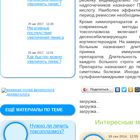
ребенку индивидуально по
увеличить пенис?
надпочечников назначают 
кислоту. Наиболее эффекти
период ремиссии необходимо
Кроме химиопрепаратов и 
25 авг 2017,
12:28
современные метод
Негативные
токсоплазмоза включают
последствия
десенсибилизирующих
увеличения пениса
кортикостероидов. На заве
больным назначают длит
приема иммуномод
25 авг 2017,
12:01
препаратов. Длительность
Как быстро можно
увеличить пенис?
каждого больного строго и
Препараты назначают до те
симптомы болезни. Иногда
сульфаниламидными средст
Поделиться…
загрузка...
загрузка...
ЕЩЁ МАТЕРИАЛЫ ПО ТЕМЕ
загрузка...
Интересные м
Нужно ли лечить
токсоплазмоз?
26 сен 2014,
12:55