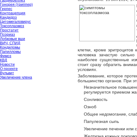
Гарднереллёз
Гонорея (триппер)
Герпес
Контрацепция
Кандидоз
Цитомегаловирус
Токсоплазмоз
Простатит
Псориаз
Лобковые вши
ВИЧ, СПИД
Кондиломы
клетки, кроме эритроцитов 
Папилломы
человека зачастую сильно
Фимоз
наиболее существенные из
КВД
стоит сразу обратить внима
Новости
О проекте
условиях.
Вульвит
Заболевание, которое протек
Увеличение члена
большинство органов. При э
Незначительное повышени
регулируется приемом ж
Сонливость
Озноб
Общее недомогание, сла
Папулезная сыпь
Увеличение печенки или 
Желтизна кожных покрово