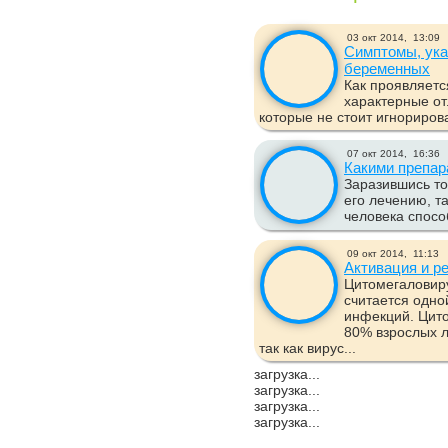
03 окт 2014,
13:09
Симптомы, ука
беременных
Как проявляетс
характерные от
которые не стоит игнорирова
07 окт 2014,
16:36
Какими препар
Заразившись то
его лечению, т
человека спосо
09 окт 2014,
11:13
Активация и р
Цитомегаловиру
считается одно
инфекций. Цит
80% взрослых л
так как вирус...
загрузка...
загрузка...
загрузка...
загрузка...