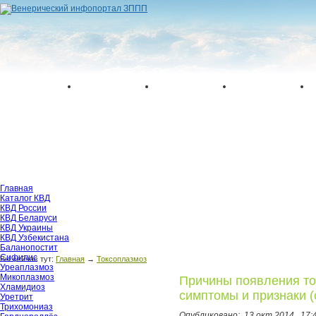
Главная
Каталог КВД
КВД России
КВД Беларуси
КВД Украины
КВД Узбекистана
Баланопостит
Сифилис
Вы сейчас тут:
Главная
→
Токсоплазмоз
Уреаплазмоз
Микоплазмоз
Причины появления то
Хламидиоз
симптомы и признаки (
Уретрит
Трихомониаз
Опубликовано:
13 окт 2014,
17: