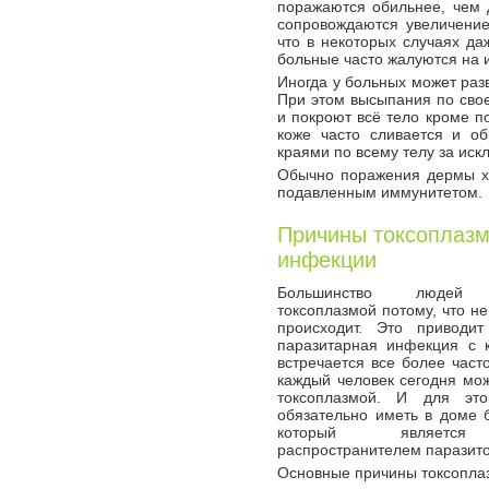
поражаются обильнее, чем 
сопровождаются увеличение
что в некоторых случаях да
больные часто жалуются на 
Иногда у больных может ра
При этом высыпания по сво
и покроют всё тело кроме п
коже часто сливается и об
краями по всему телу за ис
Обычно поражения дермы х
подавленным иммунитетом.
Причины токсоплазм
инфекции
Большинство людей 
токсоплазмой потому, что не
происходит. Это приводит
паразитарная инфекция с 
встречается все более част
каждый человек сегодня мож
токсоплазмой. И для эт
обязательно иметь в доме б
который является
распространителем паразито
Основные причины токсоплаз