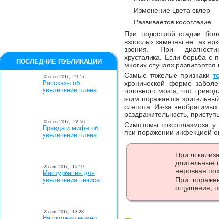
Изменение цвета склер
Развивается косоглазие
При подострой стадии бол
взрослых заметны не так яр
зрения. При диагности
хрусталика. Если борьба с 
ПОСЛЕДНИЕ ПУБЛИКАЦИИ
многих случаях развивается 
Самые тяжелые признаки
т
05 сен 2017,
23:17
Рассказы об
хронической форме заболев
увеличении члена
головного мозга, что привод
этим поражается зрительный
слепота. Из-за необратимых
раздражительность, приступ
05 сен 2017,
22:56
Симптомы токсоплазмоза у 
Правда и мифы об
при поражении инфекцией о
увеличении члена
При локализа
длительные г
25 авг 2017,
15:19
неровная пох
Мастурбация для
При поражен
увеличения пениса
ощущения, по
25 авг 2017,
13:28
На сколько можно