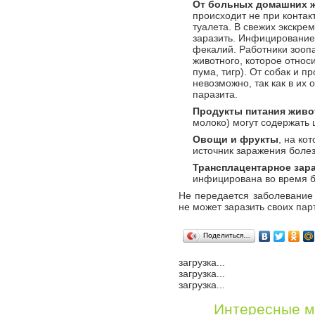
От больных домашних ж
происходит не при контак
туалета. В свежих экскре
заразить. Инфицирование
фекалий. Работники зоопа
животного, которое относи
пума, тигр). От собак и 
невозможно, так как в их
паразита.
Продукты питания живо
молоко) могут содержать 
Овощи и фрукты
, на ко
источник заражения боле
Трансплацентарное зар
инфицирована во время 
Не передается заболевание
не может заразить своих пар
Поделиться…
загрузка...
загрузка...
загрузка...
Интересные м