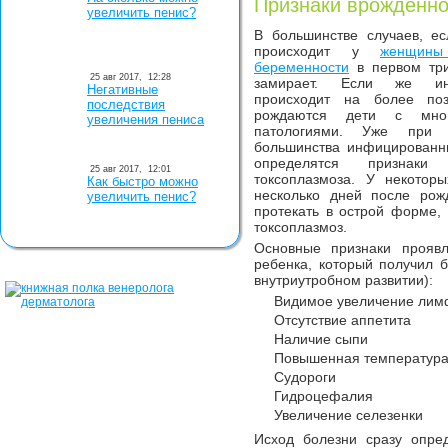
Признаки врожденно
увеличить пенис?
В большинстве случаев, е
происходит у
женщин
беременности
в первом три
25 авг 2017,
12:28
замирает. Если же ин
Негативные
происходит на более поз
последствия
рождаются дети с мног
увеличения пениса
патологиями. Уже при
большинства инфицированн
определятся признаки 
25 авг 2017,
12:01
токсоплазмоза. У некото
Как быстро можно
несколько дней после рож
увеличить пенис?
протекать в острой форме,
токсоплазмоз.
Основные признаки прояв
ребенка, который получил 
внутриутробном развитии):
Видимое увеличение лим
Отсутствие аппетита
Наличие сыпи
Повышенная температура
Судороги
Гидроцефалия
Увеличение селезенки
Исход болезни сразу опред