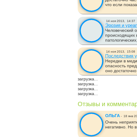
что если показ
14 ноя 2013,
14:37
Эрозия и уреа
Человеческий о
происходящих в
патологических,
14 ноя 2013,
15:08
Последствия у
Нередки в меди
опасность пред
оно достаточно 
загрузка...
загрузка...
загрузка...
загрузка...
Отзывы и коммента
ОЛЬГА
-
18 янв 2
Очень неприят
негативно. Но в