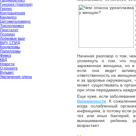
Гарднереллёз
Гонорея (триппер)
Герпес
Контрацепция
Кандидоз
Цитомегаловирус
Токсоплазмоз
Простатит
Псориаз
Лобковые вши
ВИЧ, СПИД
Кондиломы
Папилломы
Фимоз
Начиная разговор о том, ч
КВД
упомянуть о том, что по
Новости
зараженная женщина, но и 
О проекте
если она ведет активн
Вульвит
ответственность на женщине 
Увеличение члена
и за здоровье окружающих, ч
может существовать в орган
при этом передаваясь каждо
Еще хуже, если заболевание
беременности
. К сожалению
когда ослабленный органи
инфекциям, а потому если 
тех или иных бактерий, 
вынашивания ребенка р
возрастает.