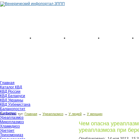
Главная
Каталог КВД
КВД России
КВД Беларуси
КВД Украины
КВД Узбекистана
Баланопостит
Сифилис
Вы сейчас тут:
Главная
→
Уреаплазмоз
→
У людей
→
У женщин
Уреаплазмоз
Микоплазмоз
Чем опасна уреаплазм
Хламидиоз
уреаплазмоза при бер
Уретрит
Трихомониаз
Опубликовано:
14 ноя 2013,
15:3