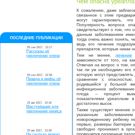
Чем опасна уреапла
К сожалению, даже заблаго
связанное с этим предвари
могут гарантировать, чт
Популярность вопроса оп
свидетельствует о том, что 
данным заболеванием име
ПОСЛЕДНИЕ ПУБЛИКАЦИИ
тогда очень важно понять, 
ведь его лечение подразум
05 сен 2017,
23:17
препаратов, которые никак н
Рассказы об
Тем не менее,
лечение
д
увеличении члена
зависимости от того, на к
Отвечая на вопрос о том, о
так ли уж необходимо его ле
которую могут представлять 
05 сен 2017,
22:56
Правда и мифы об
сравнение с опасностью,
увеличении члена
родившийся у больной же
инфекционное заболевание
плода – процент выкид
показателями уреаплазм в
достаточно высок.
25 авг 2017,
15:19
Мастурбация для
Также существует мнение о
увеличения пениса
указанным заболевание
новорожденному ребенку не
первых, размеры бактерии 
свободно проникают в орга
25 авг 2017,
13:28
провоцируя различные патол
На сколько можно