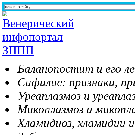
Баланопостит и его ле
Сифилис: признаки, пр
Уреаплазмоз и уреапла
Микоплазмоз и микопл
Хламидиоз, хламидии и