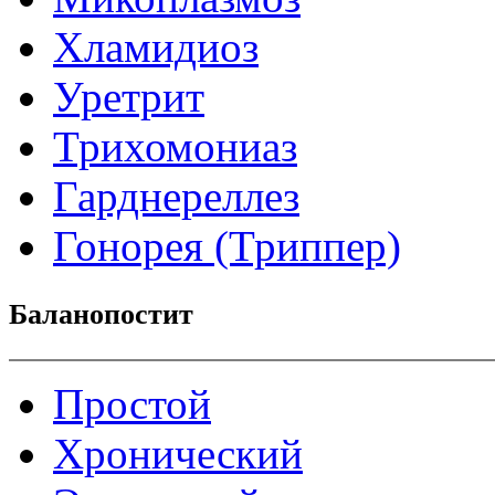
Хламидиоз
Уретрит
Трихомониаз
Гарднереллез
Гонорея (Триппер)
Баланопостит
Простой
Хронический