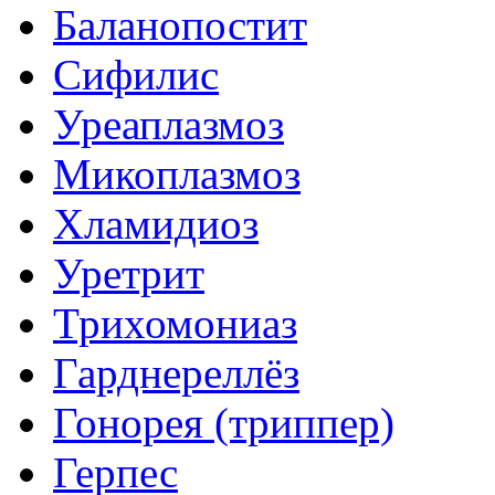
Баланопостит
Сифилис
Уреаплазмоз
Микоплазмоз
Хламидиоз
Уретрит
Трихомониаз
Гарднереллёз
Гонорея (триппер)
Герпес