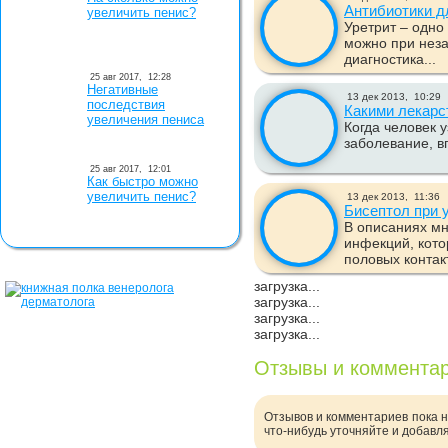
Антибиотики д
увеличить пенис?
Уретрит – одно
можно при нез
диагностика...
25 авг 2017,
12:28
Негативные
13 дек 2013,
10:29
последствия
Какими лекарс
увеличения пениса
Когда человек у
заболевание, вп
25 авг 2017,
12:01
Как быстро можно
увеличить пенис?
13 дек 2013,
11:36
Бисептол при 
В описаниях мн
инфекций, кот
половых контакт
загрузка...
загрузка...
загрузка...
загрузка...
Отзывы и коммента
Отзывов и комментариев пока н
что-нибудь уточняйте и добавл