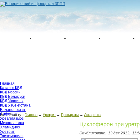
Главная
Каталог КВД
КВД России
КВД Беларуси
КВД Украины
КВД Узбекистана
Баланопостит
Сифилис
Вы сейчас тут:
Главная
→
Уретрит
→
Препараты
→
Лекарства
Уреаплазмоз
Микоплазмоз
Циклоферон при уретр
Хламидиоз
Уретрит
Опубликовано:
13 дек 2013,
11:5
Трихомониаз