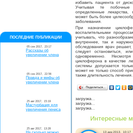
избавить пациента от диск
Учитывая те побочные 
определенные лекарства,
может быть более целесообр
заболевания.
При назначении циклоф
воспалительными процессам
учитывать, что разнообраз
ПОСЛЕДНИЕ ПУБЛИКАЦИИ
внутреннее, так и наружн
обследования врач решает,
05 сен 2017,
23:17
Рассказы об
следует остановиться, ил
увеличении члена
одновременно. Несмотр
циклоферона в качестве ле
системы допускается тольк
может не только способ при
05 сен 2017,
22:56
также длительность лечения.
Правда и мифы об
увеличении члена
Поделиться…
загрузка...
25 авг 2017,
15:19
загрузка...
Мастурбация для
загрузка...
увеличения пениса
Интересные м
25 авг 2017,
13:28
На сколько можно
13 дек 2013,
10:17