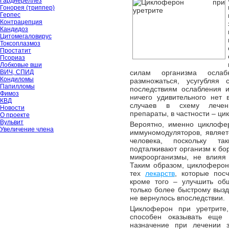
Гарднереллёз
Гонорея (триппер)
Герпес
Контрацепция
Кандидоз
Цитомегаловирус
Токсоплазмоз
Простатит
Псориаз
Лобковые вши
ВИЧ, СПИД
силам организма ослаб
Кондиломы
размножаться, усугубляя 
Папилломы
последствиям ослабления 
Фимоз
ничего удивительного нет
КВД
случаев в схему лечен
Новости
препараты, в частности – ци
О проекте
Вульвит
Вероятно, именно циклофер
Увеличение члена
иммуномодуляторов, являет
человека, поскольку та
подталкивают организм к бор
микроорганизмы, не влияя
Таким образом, циклоферон
тех
лекарств
, которые пос
кроме того – улучшить общ
только более быстрому вызд
не вернулось впоследствии.
Циклоферон при уретрите,
способен оказывать еще 
назначение при лечении 