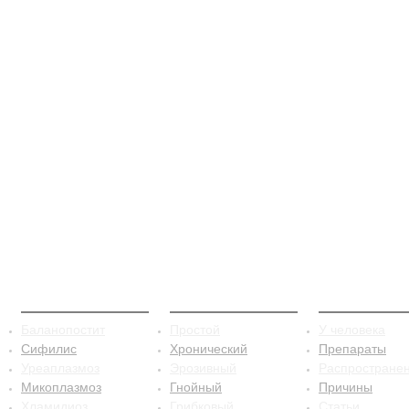
ЗППП
Баланопостит
Сифилис
Баланопостит
Простой
У человека
Сифилис
Хронический
Препараты
Уреаплазмоз
Эрозивный
Распростране
Микоплазмоз
Гнойный
Причины
Хламидиоз
Грибковый
Статьи