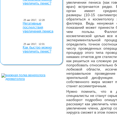
увеличении пениса (как го
увеличить пенис?
врач) встречается редко.
орган имеет среднеста
размеры (10-15 сантиметр
обратиться к косметологу
25 авг 2017,
12:28
филлера. Ведь ненужная 
Негативные
последствия
показаний может принести 
увеличения пениса
чем пользы. Фаллоп
косметической целью все 
экспериментальной проц
определить точное соотнош
25 авг 2017,
12:01
Как быстро можно
числу проведенных операци
увеличить пенис?
процедур этого типа прово
никаких отчетов для статист
как решиться на сложную р
попробовать относительно 
лобковой области, иссеч
неправильное проведение
эректильной дисфункции.
собственного жира может п
станет ассиметричным.
Нужно помнить, что в де
специалисты не станут скры
наоборот подробно опишут
расскажут как увеличить чле
увеличение члена, доктор с
хирурга сможет в этом помоч