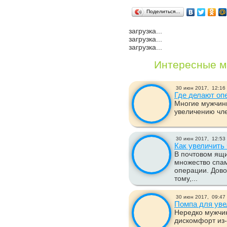
Поделиться…
загрузка...
загрузка...
загрузка...
Интересные м
30 июн 2017,
12:16
Где делают оп
Многие мужчины
увеличению чле
30 июн 2017,
12:53
Как увеличить
В почтовом ящ
множество спам
операции. Дово
тому,...
30 июн 2017,
09:47
Помпа для уве
Нередко мужчи
дискомфорт из-