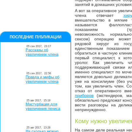
занятий в домашних условия
А вот за оперативное увели
члена отвечает
хиру
вмешательство в мягкие 
называется фаллопла
показаниям (травм
невозможность нормальн
ПОСЛЕДНИЕ ПУБЛИКАЦИИ
сексом) операцию может
рядовой хирург из гос
05 сен 2017,
23:17
единственным показанием
Рассказы об
обратиться в частную клиник
увеличении члена
первый специалист, к кот
уролог. Как увеличить 
поддерживающей связки ил
именно специалист по моче
05 сен 2017,
22:56
является довольно деликатн
Правда и мифы об
уже на консилиуме (без уч
увеличении члена
том, как увеличить член. С
отказ от оперативного вм
приборов
(экстендеров, ма
обязательно предложат конс
25 авг 2017,
15:19
Мастурбация для
вести разговоры на делик
увеличения пениса
непринужденно.
Кому нужно увеличе
25 авг 2017,
13:28
На самом деле реальная не
На сколько можно