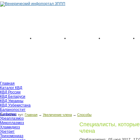
Главная
Каталог КВД
КВД России
КВД Беларуси
КВД Украины
КВД Узбекистана
Баланопостит
Сифилис
Вы сейчас тут:
Главная
→
Увеличение члена
→
Способы
Уреаплазмоз
Микоплазмоз
Специалисты, которые
Хламидиоз
члена
Уретрит
Трихомониаз
Опубликовано:
05 июл 2017,
17: