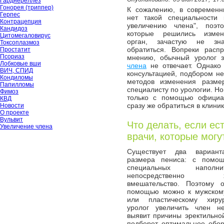
Гарднереллёз
Гонорея (триппер)
К сожалению, в современн
Герпес
нет такой специальности 
Контрацепция
увеличению члена", поэт
Кандидоз
которые решились измен
Цитомегаловирус
орган, зачастую не з
Токсоплазмоз
обратиться. Вопреки расп
Простатит
Псориаз
мнению, обычный уролог
Лобковые вши
члена
не отвечает. Однако
ВИЧ, СПИД
консультацией, подбором не
Кондиломы
методов изменения разме
Папилломы
специалисту по урологии. Но
Фимоз
только с помощью официал
КВД
сразу же обратиться в клини
Новости
О проекте
Вульвит
Что делать, если ес
Увеличение члена
врачи, которые могу
Существует два вариант
размера пениса: с помо
специальных напол
непосредственно хир
вмешательство. Поэтому о
помощью можно к мужскому
или пластическому хиру
уролог увеличить член н
выявит причины эректильно
подберет оптимальное обо