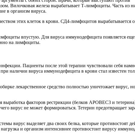
 аргументы с обеих сторон. Врачи, которые выступают против
ом. Вилочковая железа вырабатывает Т-лимфоциты. Часть из ни
ие в организм вируса.
чеством этих клеток в крови. СД4-лимфоцитов вырабатывается 
имфоциты впустую. Для вируса иммунодефицита появляется еще 
енно на лимфоциты.
-инфекции. Пациенты после этой терапии чувствовали себя нам
 при наличии вируса иммунодефицита в крови стал известен тол
обирке лекарственное средство полностью уничтожает вирус, но
я выработка факторов рестрикции (белков АРОВЕС3 и тетерина
 чего вирус не может формироваться. Тетерин предотвращает за
истемы вирус выделяет два своих белка, которые противостоят
я нагрузка и организм интенсивнее противостоит вирусу иммуно