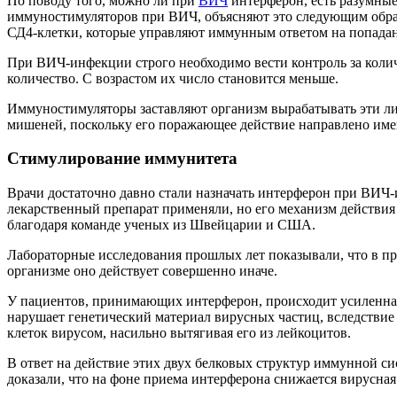
По поводу того, можно ли при
ВИЧ
интерферон, есть разумные
иммуностимуляторов при ВИЧ, объясняют это следующим образ
СД4-клетки, которые управляют иммунным ответом на попадан
При ВИЧ-инфекции строго необходимо вести контроль за коли
количество. С возрастом их число становится меньше.
Иммуностимуляторы заставляют организм вырабатывать эти л
мишеней, поскольку его поражающее действие направлено им
Стимулирование иммунитета
Врачи достаточно давно стали назначать интерферон при ВИЧ
лекарственный препарат применяли, но его механизм действия
благодаря команде ученых из Швейцарии и США.
Лабораторные исследования прошлых лет показывали, что в пр
организме оно действует совершенно иначе.
У пациентов, принимающих интерферон, происходит усиленна
нарушает генетический материал вирусных частиц, вследствие
клеток вирусом, насильно вытягивая его из лейкоцитов.
В ответ на действие этих двух белковых структур иммунной с
доказали, что на фоне приема интерферона снижается вирусна