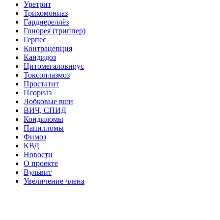
Уретрит
Трихомониаз
Гарднереллёз
Гонорея (триппер)
Герпес
Контрацепция
Кандидоз
Цитомегаловирус
Токсоплазмоз
Простатит
Псориаз
Лобковые вши
ВИЧ, СПИД
Кондиломы
Папилломы
Фимоз
КВД
Новости
О проекте
Вульвит
Увеличение члена