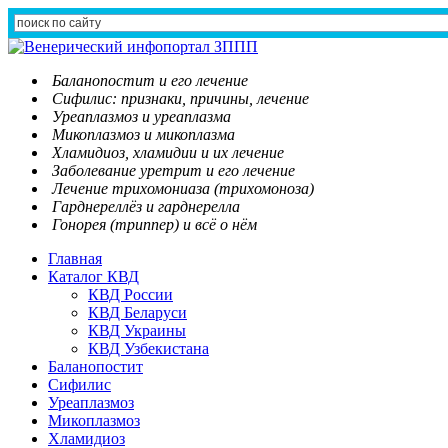
Баланопостит и его лечение
Сифилис: признаки, причины, лечение
Уреаплазмоз и уреаплазма
Микоплазмоз и микоплазма
Хламидиоз, хламидии и их лечение
Заболевание уретрит и его лечение
Лечение трихомониаза (трихомоноза)
Гарднереллёз и гарднерелла
Гонорея (триппер) и всё о нём
Главная
Каталог КВД
КВД России
КВД Беларуси
КВД Украины
КВД Узбекистана
Баланопостит
Сифилис
Уреаплазмоз
Микоплазмоз
Хламидиоз