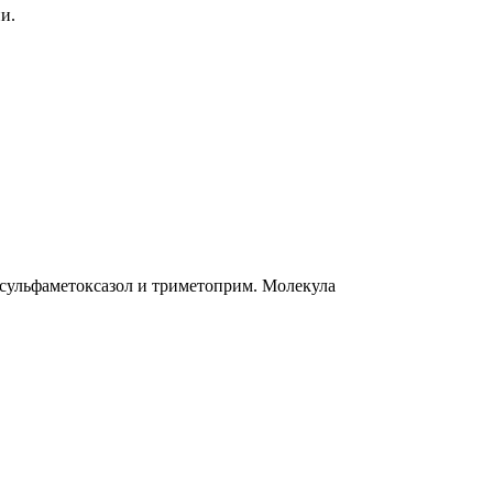
и.
 сульфаметоксазол и триметоприм. Молекула