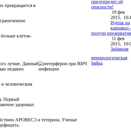
предупредит об
х превращается в
опасности!
19 фев
2015,
10:
ограниченное
Идешь на
карнавал 
получи презерватив
больше клеток-
11 фев
2015,
10:
Забавная
венерологическая
байка
ного лучше. Данный
ько недавно
 в человеческом
). Первый
ражение здоровых
 действию АРОВЕС3 и тетерина. Ученые
дефицита.