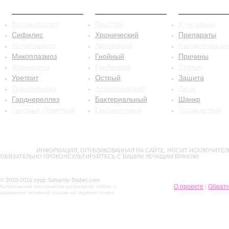
ЗППП
Баланопостит
Сифилис
Баланопостит
Простой
У человека
Сифилис
Хронический
Препараты
Уреаплазмоз
Эрозивный
Распростране
Микоплазмоз
Гнойный
Причины
Хламидиоз
Грибковый
Статьи
Уретрит
Острый
Защита
Трихомониаз
Аллергический
Люэс
Гарднереллез
Бактериальный
Шанкр
Гонорея (Триппер)
Гангренозный
Последствия
ВНИМАНИЕ!
ИНФОРМАЦИЯ, ОПУБЛИКОВАННАЯ НА САЙТЕ, НОСИТ ИСКЛЮЧИТЕЛ
ОБЯЗАТЕЛЬНО ПРОКОНСУЛЬТИРУЙТЕСЬ С ВАШИМ ЛЕЧАЩИМ ВРАЧОМ!
© 2010-2016 zppp.Saharniy-Diabet.com
О проекте
Обратн
Копирование материалов разрешено только с
|
указанием активной ссылки на первоисточник