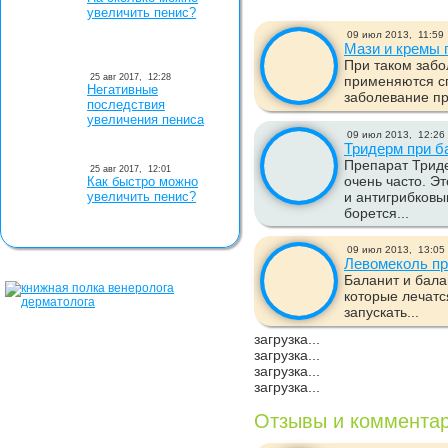
увеличить пенис?
09 июл 2013,
11:59
Мази и кремы 
При таком забо
25 авг 2017,
12:28
применяются с
Негативные
заболевание пр
последствия
увеличения пениса
09 июл 2013,
12:26
Тридерм при б
Препарат Трид
25 авг 2017,
12:01
очень часто. Э
Как быстро можно
увеличить пенис?
и антигрибковы
борется...
09 июл 2013,
13:05
Левомеколь пр
Баланит и бала
которые лечатся
запускать...
загрузка...
загрузка...
загрузка...
загрузка...
Отзывы и коммента