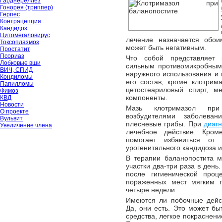
Гарднереллёз
Гонорея (триппер)
Герпес
Контрацепция
Кандидоз
Цитомегаловирус
лечение назначается обои
Токсоплазмоз
может быть негативным.
Простатит
Псориаз
Что собой представляет 
Лобковые вши
сильным противомикробным 
ВИЧ, СПИД
наружного использования и 
Кондиломы
его состав, кроме клотрим
Папилломы
цетостеариловый спирт, м
Фимоз
компоненты.
КВД
Новости
Мазь клотримазол при 
О проекте
возбудителями заболева
Вульвит
плесневые грибы. При
диаг
Увеличение члена
лечебное действие. Кром
помогает избавиться от м
урогенитального кандидоза 
В терапии баланопостита м
участки два-три раза в день
после гигиенической про
пораженных мест мягким п
четыре недели.
Имеются ли побочные дейс
Да, они есть. Это может б
средства, легкое покраснени