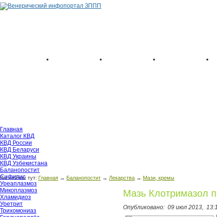
Главная
Каталог КВД
КВД России
КВД Беларуси
КВД Украины
КВД Узбекистана
Баланопостит
Сифилис
Вы сейчас тут:
Главная
→
Баланопостит
→
Лекарства
→
Мази, кремы
Уреаплазмоз
Микоплазмоз
Мазь Клотримазол п
Хламидиоз
Уретрит
Опубликовано:
09 июл 2013,
13:
Трихомониаз