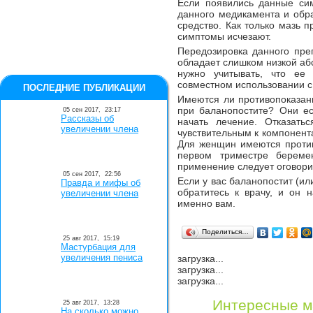
Если появились данные сим
данного медикамента и обра
средство. Как только мазь 
симптомы исчезают.
Передозировка данного пре
обладает слишком низкой аб
нужно учитывать, что ее
совместном использовании 
ПОСЛЕДНИЕ ПУБЛИКАЦИИ
Имеются ли противопоказан
при баланопостите? Они ес
05 сен 2017,
23:17
Рассказы об
начать лечение. Отказать
увеличении члена
чувствительным к компонента
Для женщин имеются против
первом триместре береме
применение следует оговори
05 сен 2017,
22:56
Если у вас баланопостит (ил
Правда и мифы об
обратитесь к врачу, и он 
увеличении члена
именно вам.
Поделиться…
25 авг 2017,
15:19
Мастурбация для
увеличения пениса
загрузка...
загрузка...
загрузка...
Интересные м
25 авг 2017,
13:28
На сколько можно