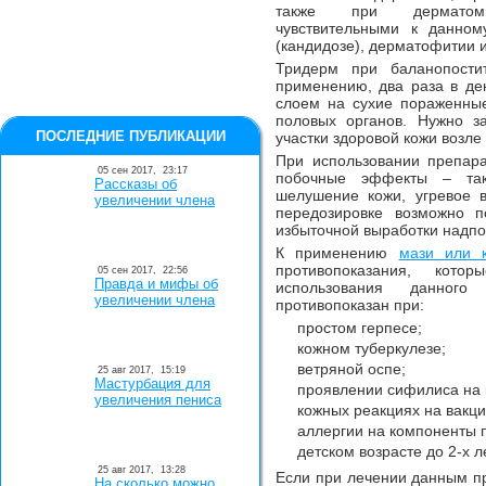
также при дерматомик
чувствительными к данном
(кандидозе), дерматофитии 
Тридерм при баланопостит
применению, два раза в де
слоем на сухие пораженные
половых органов. Нужно з
ПОСЛЕДНИЕ ПУБЛИКАЦИИ
участки здоровой кожи возле
При использовании препара
05 сен 2017,
23:17
побочные эффекты – так
Рассказы об
шелушение кожи, угревое 
увеличении члена
передозировке возможно п
избыточной выработки надпо
К применению
мази или 
противопоказания, кот
05 сен 2017,
22:56
Правда и мифы об
использования данного 
увеличении члена
противопоказан при:
простом герпесе;
кожном туберкулезе;
ветряной оспе;
25 авг 2017,
15:19
Мастурбация для
проявлении сифилиса на 
увеличения пениса
кожных реакциях на вакц
аллергии на компоненты 
детском возрасте до 2-х ле
25 авг 2017,
13:28
Если при лечении данным п
На сколько можно