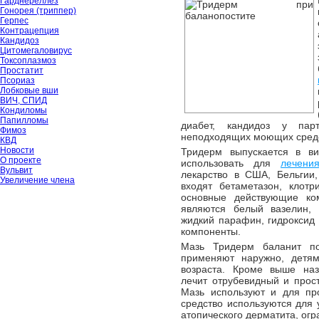
Гарднереллёз
Гонорея (триппер)
Герпес
Контрацепция
Кандидоз
Цитомегаловирус
Токсоплазмоз
Простатит
Псориаз
Лобковые вши
ВИЧ, СПИД
Кондиломы
Папилломы
диабет, кандидоз у парт
Фимоз
неподходящих моющих средст
КВД
Новости
Тридерм выпускается в в
О проекте
использовать для
лечени
Вульвит
лекарство в США, Бельгии,
Увеличение члена
входят бетаметазон, клотр
основные действующие ко
являются белый вазелин, 
жидкий парафин, гидроксид 
компоненты.
Мазь Тридерм баланит по
применяют наружно, детям
возраста. Кроме выше на
лечит отрубевидный и прос
Мазь используют и для про
средство используются для
атопического дерматита, ог