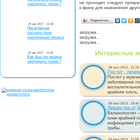
не проходит, следует прекра
увеличить пенис?
к врачу для назначения други
Поделиться…
25 авг 2017,
12:28
Негативные
загрузка...
последствия
загрузка...
увеличения пениса
загрузка...
Интересные м
25 авг 2017,
12:01
Как быстро можно
увеличить пенис?
08 июл 2013,
12:19
Постит - лечен
Постит у мужчи
заболевание п
воспалительном
крайняя плоть..
08 июл 2013,
18:44
Лекарства от 
Баланопостит –
кожи крайней п
инфекциями (ст
грибы...
09 июл 2013,
11:59