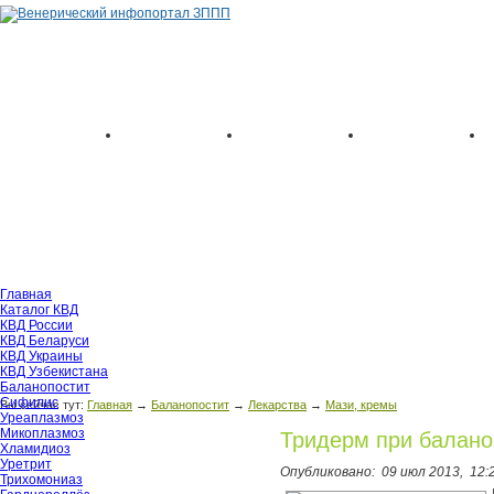
Главная
Каталог КВД
КВД России
КВД Беларуси
КВД Украины
КВД Узбекистана
Баланопостит
Сифилис
Вы сейчас тут:
Главная
→
Баланопостит
→
Лекарства
→
Мази, кремы
Уреаплазмоз
Микоплазмоз
Тридерм при балано
Хламидиоз
Уретрит
Опубликовано:
09 июл 2013,
12:
Трихомониаз