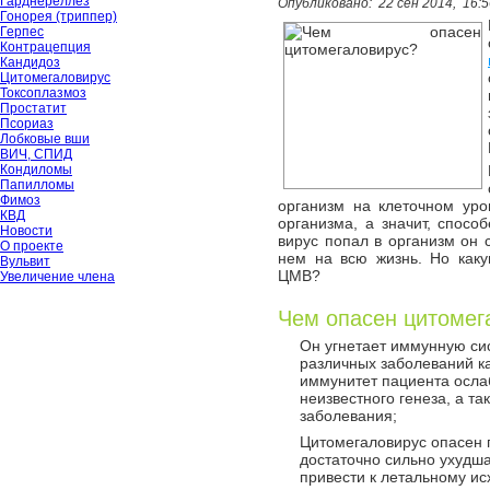
Гарднереллёз
Опубликовано:
22 сен 2014,
16:5
Гонорея (триппер)
Герпес
Контрацепция
Кандидоз
Цитомегаловирус
Токсоплазмоз
Простатит
Псориаз
Лобковые вши
ВИЧ, СПИД
Кондиломы
Папилломы
Фимоз
организм на клеточном уро
КВД
организма, а значит, спосо
Новости
вирус попал в организм он с
О проекте
нем на всю жизнь. Но каку
Вульвит
ЦМВ?
Увеличение члена
Чем опасен цитомег
Он угнетает иммунную сис
различных заболеваний ка
иммунитет пациента ослаб
неизвестного генеза, а т
заболевания;
Цитомегаловирус опасен 
достаточно сильно ухудш
привести к летальному ис