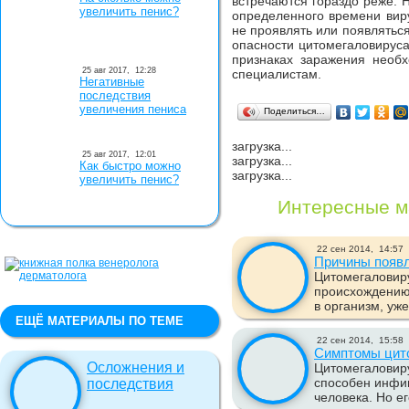
встречаются гораздо реже. 
увеличить пенис?
определенного времени вир
не проявлять или появляться
опасности цитомегаловирус
признаках заражения необ
25 авг 2017,
12:28
специалистам.
Негативные
последствия
увеличения пениса
Поделиться…
загрузка...
25 авг 2017,
12:01
загрузка...
Как быстро можно
загрузка...
увеличить пенис?
Интересные м
22 сен 2014,
14:57
Причины появл
Цитомегаловиру
происхождению 
в организм, уже.
ЕЩЁ МАТЕРИАЛЫ ПО ТЕМЕ
22 сен 2014,
15:58
Симптомы цит
Осложнения и
Цитомегаловиру
способен инфиц
последствия
человека. Но ег