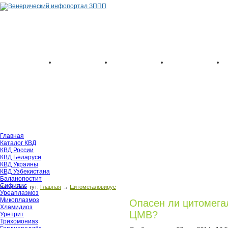
Главная
Каталог КВД
КВД России
КВД Беларуси
КВД Украины
КВД Узбекистана
Баланопостит
Сифилис
Вы сейчас тут:
Главная
→
Цитомегаловирус
Уреаплазмоз
Микоплазмоз
Опасен ли цитомега
Хламидиоз
ЦМВ?
Уретрит
Трихомониаз