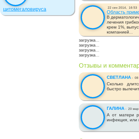
22 сен 2014,
16:53
цитомегаловируса
Область приме
В дерматологич
лечения грибко
крем 1%, выпу
компанией...
загрузка...
загрузка...
загрузка...
загрузка...
Отзывы и коммента
СВЕТЛАНА
-
08
Сколько длит
быстро вылечи
ГАЛИНА
-
20 мар
А от матери р
инфекция, или 