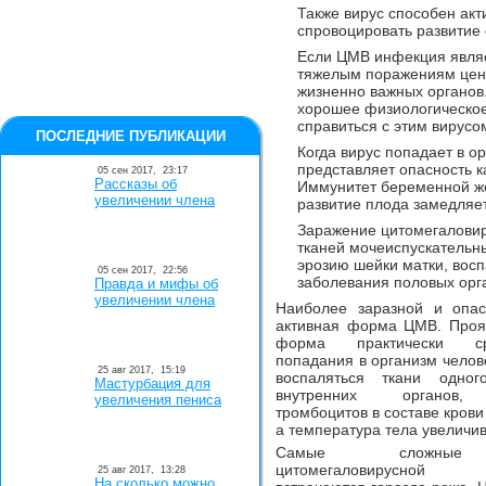
Также вирус способен акт
спровоцировать развитие 
Если ЦМВ инфекция являе
тяжелым поражениям цент
жизненно важных органов
хорошее физиологическое
справиться с этим вирусо
ПОСЛЕДНИЕ ПУБЛИКАЦИИ
Когда вирус попадает в 
представляет опасность ка
05 сен 2017,
23:17
Рассказы об
Иммунитет беременной же
увеличении члена
развитие плода замедляет
Заражение цитомегалови
тканей мочеиспускательн
эрозию шейки матки, вос
05 сен 2017,
22:56
заболевания половых орг
Правда и мифы об
увеличении члена
Наиболее заразной и опас
активная форма ЦМВ. Проя
форма практически с
попадания в организм челов
25 авг 2017,
15:19
воспаляться ткани одно
Мастурбация для
внутренних органов, 
увеличения пениса
тромбоцитов в составе кров
а температура тела увеличив
Самые сложны
цитомегаловирусной
25 авг 2017,
13:28
На сколько можно