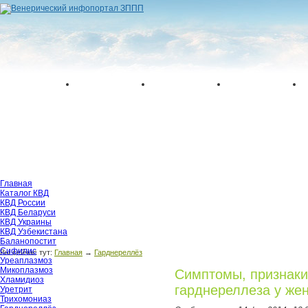
Главная
Каталог КВД
КВД России
КВД Беларуси
КВД Украины
КВД Узбекистана
Баланопостит
Сифилис
Вы сейчас тут:
Главная
→
Гарднереллёз
Уреаплазмоз
Микоплазмоз
Симптомы, признаки
Хламидиоз
гарднереллеза у же
Уретрит
Трихомониаз