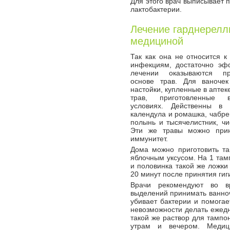
Для этого врач выписывает 
лактобактерии.
Лечение гарднерелл
медициной
Так как она не относится к
инфекциям, достаточно эф
лечении оказываются п
основе трав. Для ваночек
настойки, купленные в аптеке
трав, приготовленные
условиях. Действенны в
календула и ромашка, чабре
полынь и тысячелистник, чи
Эти же травы можно прин
иммунитет.
Дома можно приготовить т
яблочным уксусом. На 1 там
и половинка такой же ложки
20 минут после принятия ги
Врачи рекомендуют во в
выделений принимать ванноч
убивает бактерии и помогае
невозможности делать ежедн
такой же раствор для тампо
утрам и вечером. Медици