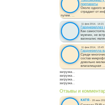
препараты
Около одного м
страдает от ин
путем. ...
11 фев 2014,
14:21
Гарднереллез 
Как самостояте
мужчин, не вст
вагиналис явля
11 фев 2014,
15:45
Гарднерелла в
Среди многочи
состав микроф
довольно мелки
влагалищная ...
загрузка...
загрузка...
загрузка...
загрузка...
Отзывы и коммента
КАТЯ
-
26 июн 20
Сдавала ПЦР и