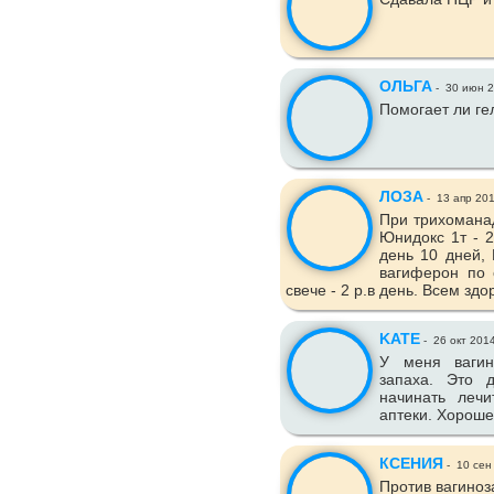
ОЛЬГА
-
30 июн 
Помогает ли ге
ЛОЗА
-
13 апр 20
При трихоманад
Юнидокс 1т - 2
день 10 дней, 
вагиферон по 
свече - 2 р.в день. Всем здор
KATE
-
26 окт 201
У меня вагин
запаха. Это 
начинать лечи
аптеки. Хороше
КСЕНИЯ
-
10 сен
Против вагиноз