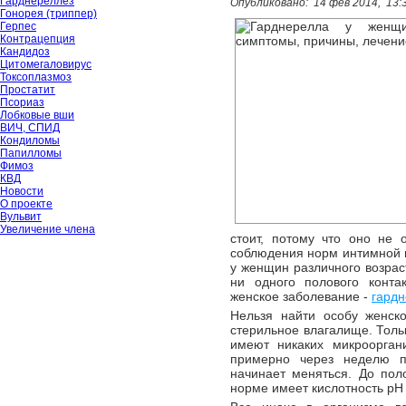
Гарднереллёз
Опубликовано:
14 фев 2014,
13:
Гонорея (триппер)
Герпес
Контрацепция
Кандидоз
Цитомегаловирус
Токсоплазмоз
Простатит
Псориаз
Лобковые вши
ВИЧ, СПИД
Кондиломы
Папилломы
Фимоз
КВД
Новости
О проекте
Вульвит
Увеличение члена
стоит, потому что оно не 
соблюдения норм интимной г
у женщин различного возра
ни одного полового конта
женское заболевание -
гардн
Нельзя найти особу женск
стерильное влагалище. Тол
имеют никаких микроорган
примерно через неделю п
начинает меняться. До пол
норме имеет кислотность рН 