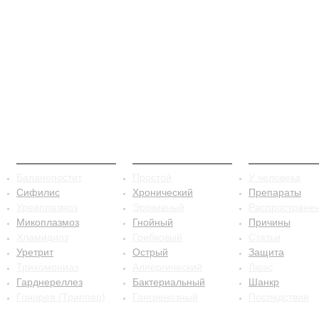
ЗППП
Баланопостит
Сифилис
Баланопостит
Простой
У человека
Сифилис
Хронический
Препараты
Уреаплазмоз
Эрозивный
Распростране
Микоплазмоз
Гнойный
Причины
Хламидиоз
Грибковый
Статьи
Уретрит
Острый
Защита
Трихомониаз
Аллергический
Люэс
Гарднереллез
Бактериальный
Шанкр
Гонорея (Триппер)
Гангренозный
Последствия