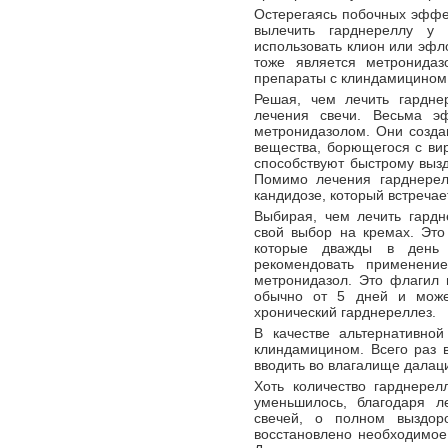
Остерегаясь побочных эффек
вылечить гарднереллу у
использовать клион или эфл
тоже является метронидаз
препараты с клиндамицином:
Решая, чем лечить гардне
лечения свечи. Весьма э
метронидазолом. Они созда
вещества, борющегося с ви
способствуют быстрому выз
Помимо лечения гарднере
кандидозе, который встречае
Выбирая, чем лечить гардн
свой выбор на кремах. Это
которые дважды в день 
рекомендовать применени
метронидазол. Это флагил 
обычно от 5 дней и може
хронический гарднереллез.
В качестве альтернативно
клиндамицином. Всего раз 
вводить во влагалище далаци
Хоть количество гарднере
уменьшилось, благодаря 
свечей, о полном выздор
восстановлено необходимое