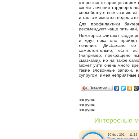
относятся к спринцеваниям 
схеме лечения гарднерелле
способствует вымыванию из
и так там имеется недостато
Для профилактики бактер
рекомендуют чаще пить чай,
Некоторые считают гарднер
и ждут пока оно пройдет
лечения. Дисбаланс со
самостоятельно, если ис
(например, прекращено ис
смазками), но на такое са
может уйти очень много вре
такие зловонные запахи, 
супругом, имея неприятные
Поделиться…
загрузка...
загрузка...
загрузка...
Интересные м
10 фев 2014,
11:12
Трихомониаз у