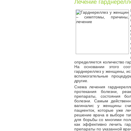
Лечение гарднерелл
определяется количество га
На основании этого соо
гарднереллез у женщины, ис
вспомогательные процедур
другие.
Схема лечения гарднерел
протекания болезни, реа
препараты, состояния бо
болезни. Самым действен
вагиналис у женщины счи
пациенток, которые уже ле
решение врача в выборе таб
для борьбы со многими пол
как эффективно лечить га
препараты по указанной вра