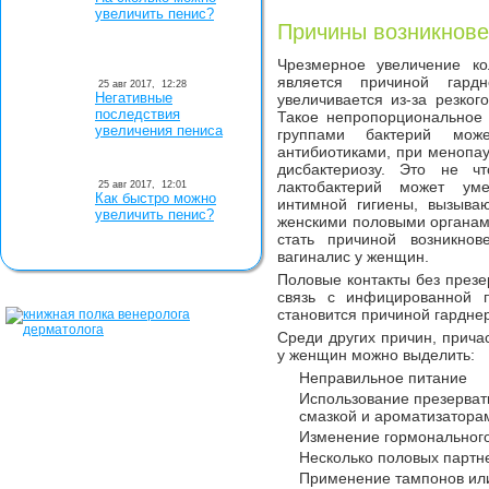
увеличить пенис?
Причины возникнове
Чрезмерное увеличение ко
является причиной гардн
25 авг 2017,
12:28
Негативные
увеличивается из-за резког
последствия
Такое непропорциональное
увеличения пениса
группами бактерий мож
антибиотиками, при менопау
дисбактериозу. Это не чт
лактобактерий может уме
25 авг 2017,
12:01
Как быстро можно
интимной гигиены, вызыва
увеличить пенис?
женскими половыми органами
стать причиной возникнов
вагиналис у женщин.
Половые контакты без презе
связь с инфицированной 
становится причиной гардне
Среди других причин, прич
у женщин можно выделить:
Неправильное питание
Использование презерват
смазкой и ароматизатора
Изменение гормональног
Несколько половых партн
Применение тампонов ил