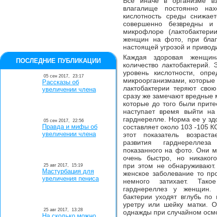
Все иначе в организме в
влагалище постоянно нах
кислотность среды снижает
совершенно безвредны и 
микрофлоре (лактобактерии
женщин на фото, при благ
настоящей угрозой и привод
Каждая здоровая женщин
ПОСЛЕДНИЕ ПУБЛИКАЦИИ
количество лактобактерий.
уровень кислотности, опр
05 сен 2017,
23:17
микроорганизмами, которые 
Рассказы об
лактобактерии
теряют свою 
увеличении члена
сразу же замечают вредные 
которые до того были прите
наступает время выйти на
гарднерелле. Норма ее у з
05 сен 2017,
22:56
Правда и мифы об
составляет около 103 -105 К
увеличении члена
этот показатель возраста
развития гарднерелле
показанного на фото. Они м
очень быстро, но никаког
при этом не обнаруживают.
25 авг 2017,
15:19
Мастурбация для
женское заболевание то про
увеличения пениса
немного затихает. Тако
гарднереллез у женщин. 
бактерии уходят вглубь по
уретру или шейку матки. О
25 авг 2017,
13:28
однажды при случайном осмо
На сколько можно