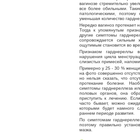
вагинозе стремительно увел
все более обильными. Таки
патологическими, поэтому
уменьшая количество гардне
Нередко вагиноз протекает 
Тогда к упомянутым призн
другие симптомы гарднере
сопровождается сильным 
ощутимым становится во врем
Признаком гарднереллы в
нарушения цикла менструац
слизистых примесей, напоми
Примерно у 25 - 30 % женщи
на фото совершенно отсутст
но нельзя сказать, что отс
протекание болезни. Нао
симптомы гарднереллеза или
половых органов, она обр
приступить к лечению. Есл
часто бывает, можно ожида
которыми будет намного с
раннем периоде развития.
По симптомам гарднерелле
поэтому правильно устано
мазка.