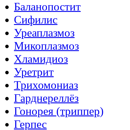
Баланопостит
Сифилис
Уреаплазмоз
Микоплазмоз
Хламидиоз
Уретрит
Трихомониаз
Гарднереллёз
Гонорея (триппер)
Герпес