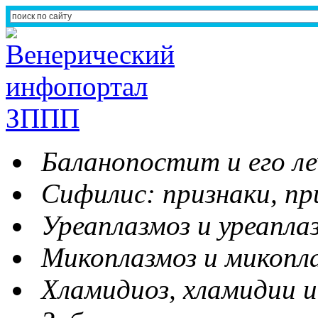
Баланопостит и его ле
Сифилис: признаки, пр
Уреаплазмоз и уреапла
Микоплазмоз и микопл
Хламидиоз, хламидии и