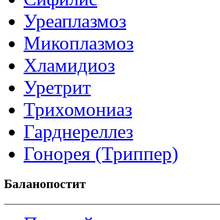
Уреаплазмоз
Микоплазмоз
Хламидиоз
Уретрит
Трихомониаз
Гарднереллез
Гонорея (Триппер)
Баланопостит