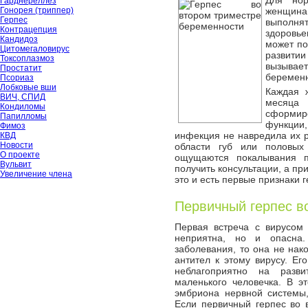
Для нор
Гарднереллёз
Гонорея (триппер)
женщина 
Герпес
выполнят
Контрацепция
здоровье
Кандидоз
может по
Цитомегаловирус
развити
Токсоплазмоз
вызыва
Простатит
беременн
Псориаз
Лобковые вши
Каждая ж
ВИЧ, СПИД
месяца 
Кондиломы
сформи
Папилломы
функции,
Фимоз
инфекция не навредила их р
КВД
Новости
области губ или половых
О проекте
ощущаются покалывания п
Вульвит
получить консультации, а пр
Увеличение члена
это и есть первые признаки г
Первичный герпес в
Первая встреча с вирусом 
неприятна, но и опасн
заболевания, то она не нак
антител к этому вирусу. Ег
неблагоприятно на разв
маленького человечка. В э
эмбриона нервной системы,
Если первичный герпес во 