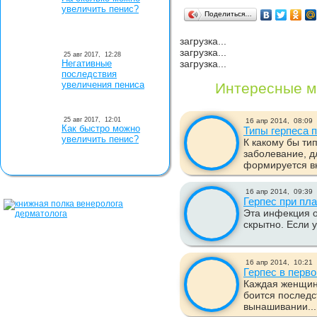
увеличить пенис?
Поделиться…
загрузка...
загрузка...
25 авг 2017,
12:28
Негативные
загрузка...
последствия
увеличения пениса
Интересные м
25 авг 2017,
12:01
16 апр 2014,
08:09
Как быстро можно
Типы герпеса 
увеличить пенис?
К какому бы ти
заболевание, д
формируется вн
16 апр 2014,
09:39
Герпес при пл
Эта инфекция о
скрытно. Если 
16 апр 2014,
10:21
Герпес в перв
Каждая женщин
боится последс
вынашивании...