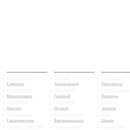
ЗППП
Баланопостит
Сифилис
Баланопостит
Простой
У человека
Сифилис
Хронический
Препараты
Уреаплазмоз
Эрозивный
Распростране
Микоплазмоз
Гнойный
Причины
Хламидиоз
Грибковый
Статьи
Уретрит
Острый
Защита
Трихомониаз
Аллергический
Люэс
Гарднереллез
Бактериальный
Шанкр
Гонорея (Триппер)
Гангренозный
Последствия