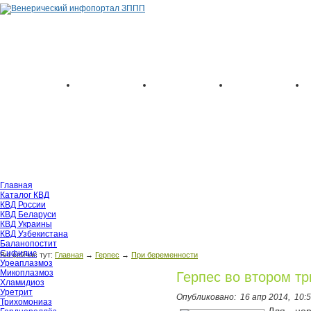
Главная
Каталог КВД
КВД России
КВД Беларуси
КВД Украины
КВД Узбекистана
Баланопостит
Сифилис
Вы сейчас тут:
Главная
→
Герпес
→
При беременности
Уреаплазмоз
Микоплазмоз
Герпес во втором т
Хламидиоз
Уретрит
Опубликовано:
16 апр 2014,
10:
Трихомониаз