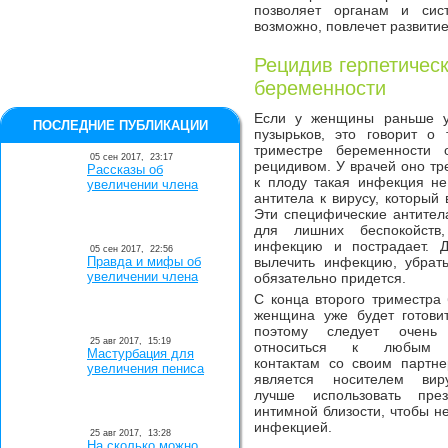
позволяет органам и сис
возможно, повлечет развитие
Рецидив герпетическ
беременности
Если у женщины раньше у
ПОСЛЕДНИЕ ПУБЛИКАЦИИ
пузырьков, это говорит о
триместре беременности 
05 сен 2017,
23:17
рецидивом. У врачей оно тр
Рассказы об
к плоду такая инфекция н
увеличении члена
антитела к вирусу, который 
Эти специфические антител
для лишних беспокойств,
инфекцию и пострадает. 
05 сен 2017,
22:56
Правда и мифы об
вылечить инфекцию, убрат
увеличении члена
обязательно придется.
С конца второго триместра
женщина уже будет готови
поэтому следует очень 
25 авг 2017,
15:19
относиться к любым с
Мастурбация для
контактам со своим партн
увеличения пениса
является носителем вир
лучше использовать пре
интимной близости, чтобы н
инфекцией.
25 авг 2017,
13:28
На сколько можно