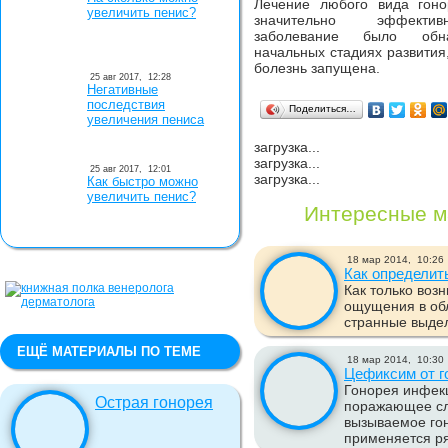
Лечение любого вида гоно
увеличить пенис?
значительно эффекти
заболевание было обн
начальных стадиях развития
болезнь запущена.
25 авг 2017,
12:28
Негативные
последствия
Поделиться…
увеличения пениса
загрузка...
загрузка...
25 авг 2017,
12:01
загрузка...
Как быстро можно
увеличить пенис?
Интересные м
18 мар 2014,
10:26
Как определит
Как только воз
ощущения в об
странные выдел
ЕЩЁ МАТЕРИАЛЫ ПО ТЕМЕ
18 мар 2014,
10:30
Цефиксим от г
Гонорея инфек
Острая гонорея
поражающее сл
вызываемое гон
применяется ря