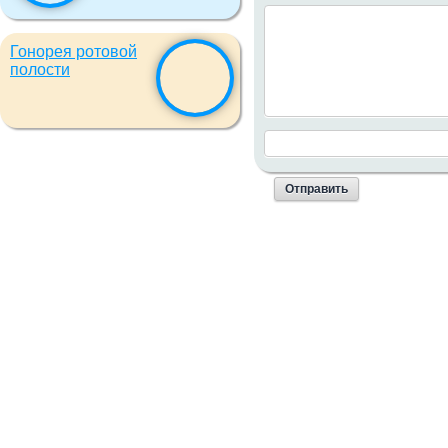
Гонорея ротовой
полости