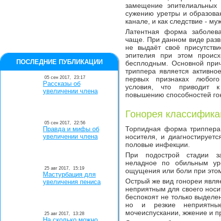
замещение эпителиальных к
сужению уретры и образова
канале, и как следствие - му
Латентная форма заболева
чаще. При данном виде разв
не выдаёт своё присутстви
эпителия при этом происх
ПОСЛЕДНИЕ ПУБЛИКАЦИИ
бесплодным. Основной при
триппера является активно
05 сен 2017,
23:17
первых признаках любого
Рассказы об
условия, что приводит 
увеличении члена
повышению способностей гон
Гонорея классифика
05 сен 2017,
22:56
Торпидная форма триппера 
Правда и мифы об
увеличении члена
носителя, и диагностирует
половые инфекции.
При подострой стадии за
неладное по обильным у
25 авг 2017,
15:19
ощущения или боли при этом
Мастурбация для
Острый же вид гонореи явля
увеличения пениса
неприятным для своего носи
беспокоят не только выделе
но и резкие неприятн
мочеиспускании, жжение и п
25 авг 2017,
13:28
На сколько можно