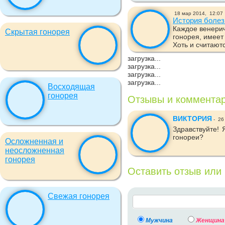
18 мар 2014,
12:07
История болез
Каждое венерич
Скрытая гонорея
гонорея, имеет
Хоть и считаютс
загрузка...
загрузка...
загрузка...
загрузка...
Восходящая
гонорея
Отзывы и коммента
ВИКТОРИЯ
-
26 
Здравствуйте! 
гонореи?
Осложненная и
неосложненная
гонорея
Оставить отзыв или
Свежая гонорея
Мужчина
Женщина