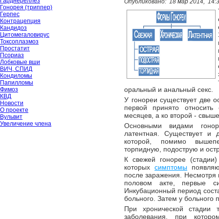
Гарднереллёз
Опубликовано:
18 мар 2014,
14:
Гонорея (триппер)
Герпес
Контрацепция
Кандидоз
Цитомегаловирус
Токсоплазмоз
Простатит
Псориаз
Лобковые вши
ВИЧ, СПИД
Кондиломы
Папилломы
оральный и анальный секс.
Фимоз
КВД
У гонореи существует две 
Новости
первой принято относить
О проекте
месяцев, а ко второй - свыш
Вульвит
Увеличение члена
Основными видами гонор
латентная. Существует и 
которой, помимо вышеп
торпидную, подострую и ос
К свежей гонорее (стадии)
которых
симптомы
появляю
после заражения. Несмотря н
половом акте, первые си
Инкубационный период соста
больного. Затем у больного 
При хронической стадии т
заболевания, при которо