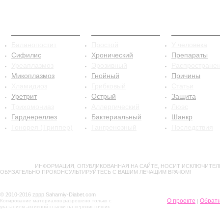
ЗППП
Баланопостит
Сифилис
Баланопостит
Простой
У человека
Сифилис
Хронический
Препараты
Уреаплазмоз
Эрозивный
Распростране
Микоплазмоз
Гнойный
Причины
Хламидиоз
Грибковый
Статьи
Уретрит
Острый
Защита
Трихомониаз
Аллергический
Люэс
Гарднереллез
Бактериальный
Шанкр
Гонорея (Триппер)
Гангренозный
Последствия
ВНИМАНИЕ!
ИНФОРМАЦИЯ, ОПУБЛИКОВАННАЯ НА САЙТЕ, НОСИТ ИСКЛЮЧИТЕЛ
ОБЯЗАТЕЛЬНО ПРОКОНСУЛЬТИРУЙТЕСЬ С ВАШИМ ЛЕЧАЩИМ ВРАЧОМ!
© 2010-2016 zppp.Saharniy-Diabet.com
О проекте
Обратн
Копирование материалов разрешено только с
|
указанием активной ссылки на первоисточник