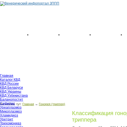
Главная
Каталог КВД
КВД России
КВД Беларуси
КВД Украины
КВД Узбекистана
Баланопостит
Сифилис
Вы сейчас тут:
Главная
→
Гонорея (триппер)
Уреаплазмоз
Микоплазмоз
Классификация гоно
Хламидиоз
триппера
Уретрит
Трихомониаз