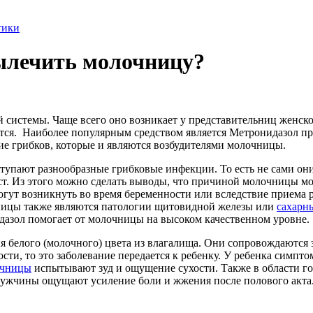
тики
ылечить молочницу?
й системы. Чаще всего оно возникает у представительниц женск
ется. Наиболее популярным средством является Метронидазол п
ие грибков, которые и являются возбудителями молочницы.
тупают разнообразные грибковые инфекции. То есть не сами они, 
т. Из этого можно сделать выводы, что причиной молочницы мо
гут возникнуть во время беременности или вследствие приема 
ницы также являются патологии щитовидной железы или
сахарн
дазол помогает от молочницы на высоком качественном уровне.
я белого (молочного) цвета из влагалища. Они сопровождаются
ти, то это заболевание передается к ребенку. У ребенка симпто
очницы
испытывают зуд и ощущение сухости. Также в области го
 мужчины ощущают усиление боли и жжения после полового акта