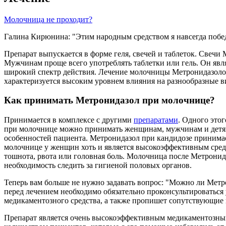
Молочница не проходит?
Галина Кирюнина: "Этим народным средством я навсегда по
Препарат выпускается в форме геля, свечей и таблеток. Свеч
Мужчинам проще всего употреблять таблетки или гель. Он явл
широкий спектр действия. Лечение молочницы Метронидазолом
характеризуется высоким уровнем влияния на разнообразные в
Как принимать Метронидазол при молочнице?
Принимается в комплексе с другими
препаратами
. Одного это
при молочнице можно принимать женщинам, мужчинам и детям.
особенностей пациента. Метронидазол при кандидозе принима
молочнице у женщин хоть и является высокоэффективным средс
тошнота, рвота или головная боль. Молочница после Метронид
необходимость следить за гигиеной половых органов.
Теперь вам больше не нужно задавать вопрос: "Можно ли Мет
перед лечением необходимо обязательно проконсультироваться 
медикаментозного средства, а также пропишет сопутствующие 
Препарат является очень высокоэффективным медикаментозны