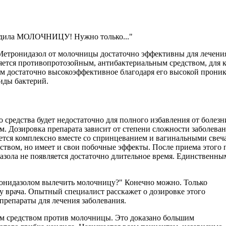
бедила МОЛОЧНИЦУ! Нужно только..."
и Метронидазол от молочницы достаточно эффективны для лечени
яется противопротозойным, антибактериальным средством, для к
 достаточно высокоэффективное благодаря его высокой проник
иды бактерий.
го средства будет недостаточно для полного избавления от болез
 Дозировка препарата зависит от степени сложности заболева
ется комплексно вместе со спринцеванием и вагинальными свеч
твом, но имеет и свои побочные эффекты. После приема этого 
азола не появляется достаточно длительное время. Единственны
ронидазолом вылечить молочницу?" Конечно можно. Только
у врача. Опытный специалист расскажет о дозировке этого
препараты для лечения заболевания.
м средством против молочницы. Это доказано большим