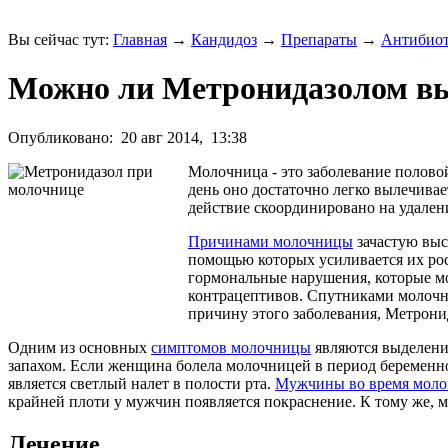
Вы сейчас тут:
Главная
→
Кандидоз
→
Препараты
→
Антибио
Можно ли Метронидазолом в
Опубликовано:
20 авг 2014,
13:38
Молочница - это заболевание полово
день оно достаточно легко вылечива
действие скоординировано на удален
Причинами молочницы
зачастую выс
помощью которых усиливается их рос
гормональные нарушения, которые мо
контрацептивов. Спутниками молоч
причину этого заболевания, Метрони
Одним из основных
симптомов молочницы
являются выделени
запахом. Если женщина болела молочницей в период беременнос
является светлый налет в полости рта.
Мужчины во время мол
крайней плоти у мужчин появляется покраснение. К тому же,
Лечение