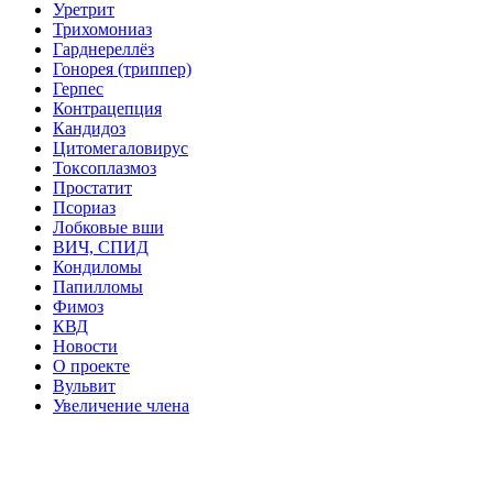
Уретрит
Трихомониаз
Гарднереллёз
Гонорея (триппер)
Герпес
Контрацепция
Кандидоз
Цитомегаловирус
Токсоплазмоз
Простатит
Псориаз
Лобковые вши
ВИЧ, СПИД
Кондиломы
Папилломы
Фимоз
КВД
Новости
О проекте
Вульвит
Увеличение члена