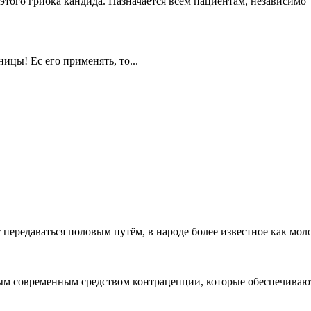
этого грибка кандида. Назначается всем пациентам, независимо
ы! Ес его применять, то...
передаваться половым путём, в народе более известное как моло
м современным средством контрацепции, которые обеспечиваю