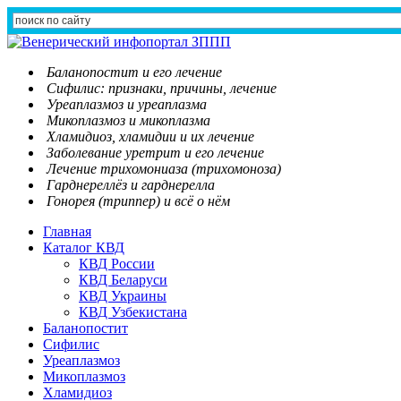
Баланопостит и его лечение
Сифилис: признаки, причины, лечение
Уреаплазмоз и уреаплазма
Микоплазмоз и микоплазма
Хламидиоз, хламидии и их лечение
Заболевание уретрит и его лечение
Лечение трихомониаза (трихомоноза)
Гарднереллёз и гарднерелла
Гонорея (триппер) и всё о нём
Главная
Каталог КВД
КВД России
КВД Беларуси
КВД Украины
КВД Узбекистана
Баланопостит
Сифилис
Уреаплазмоз
Микоплазмоз
Хламидиоз