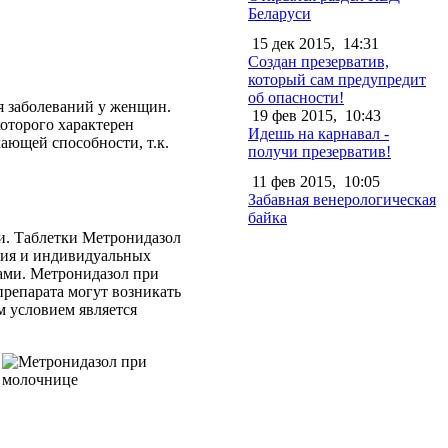
Беларуси
15 дек 2015,
14:31
Создан презерватив,
который сам предупредит
об опасности!
я заболеваний у женщин.
19 фев 2015,
10:43
оторого характерен
Идешь на карнавал -
ающей способности, т.к.
получи презерватив!
11 фев 2015,
10:05
Забавная венерологическая
байка
ни. Таблетки Метронидазол
ния и индивидуальных
ами. Метронидазол при
препарата могут возникать
м условием является