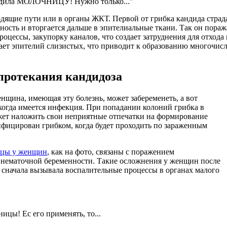
бедила МОЛОЧНИЦУ! Нужно только..."
дящие пути или в органы ЖКТ. Первой от грибка кандида страда
сть и вторгается дальше в эпителиальные ткани. Так он поражае
оцессы, закупорку каналов, что создает затруднения для отхода
ет эпителий слизистых, что приводит к образованию многочисл
 протекания кандидоза
енщина, имеющая эту болезнь, может забеременеть, а вот
когда имеется инфекция. При попадании колоний грибка в
ожет наложить свои неприятные отпечатки на формирование
нфицирован грибком, когда будет проходить по зараженным
цы у женщин
, как на фото, связаны с поражением
внематочной беременности. Такие осложнения у женщин после
ь сначала вызывала воспалительные процессы в органах малого
ы! Ес его применять, то...