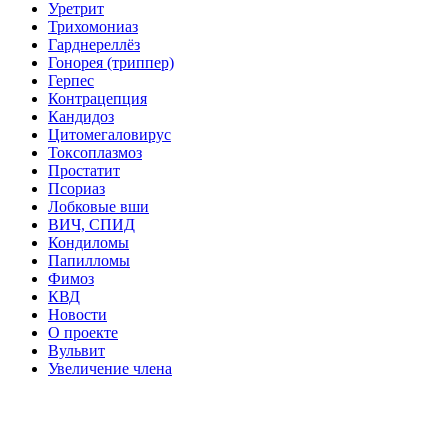
Уретрит
Трихомониаз
Гарднереллёз
Гонорея (триппер)
Герпес
Контрацепция
Кандидоз
Цитомегаловирус
Токсоплазмоз
Простатит
Псориаз
Лобковые вши
ВИЧ, СПИД
Кондиломы
Папилломы
Фимоз
КВД
Новости
О проекте
Вульвит
Увеличение члена