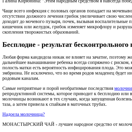
Галина Кирюнина: "Этим народным средством я навсегда по
Чаще всего инфекция с половых органов попадает на мочевыво
отсутствии должного лечения грибок увеличивает свою численно
доходит до мочевого пузыря, почек, вызывая воспалительные пр
кишечник или желудок, грибок изменяет микрофлору и разруша
скопления творожистых образований.
Бесплодие - результат бесконтрольного
Любая форма кандидоза никак не влияет на зачатие, поэтому ж
дальнейшее вынашивание ребенка всегда сопряжено с риском, 
полость матки есть вероятность инфицирования плода. Это м
эмбриона. Не исключено, что во время родов младенец будет и
родовым каналам.
Самые неприятные и порой необратимые последствия
молочни
репродуктивной системы, которое приводит к бесплодию или 
молочницы возникают в тех случаях, когда запущенная болезн
таза, а затем привела к спайкам в маточных трубах.
Надоела молочница?
МОНАСТЫРСКИЙ ЧАЙ - лучшее народное средство от молочниц