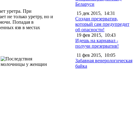
Беларуси
ет уретра. При
15 дек 2015,
14:31
т не только уретру, но и
Создан презерватив,
 мочи. Попадая в
который сам предупредит
енных язв в местах
об опасности!
19 фев 2015,
10:43
Идешь на карнавал -
получи презерватив!
11 фев 2015,
10:05
Забавная венерологическая
байка