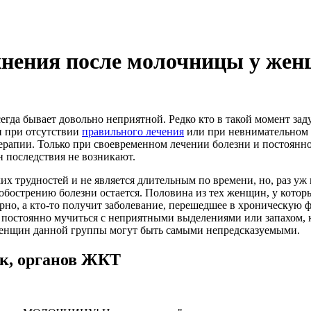
жнения после молочницы у же
гда бывает довольно неприятной. Редко кто в такой момент зад
н при отсутствии
правильного лечения
или при невнимательном 
ерапии. Только при своевременном лечении болезни и постоянно
н последствия не возникают.
их трудностей и не является длительным по времени, но, раз уж 
обострению болезни остается. Половина из тех женщин, у котор
рно, а кто-то получит заболевание, перешедшее в хроническую фо
ся постоянно мучиться с неприятными выделениями или запахом, 
женщин данной группы могут быть самыми непредсказуемыми.
к, органов ЖКТ