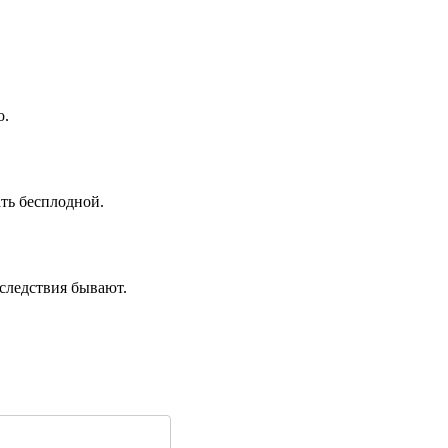
о.
ать бесплодной.
оследствия бывают.