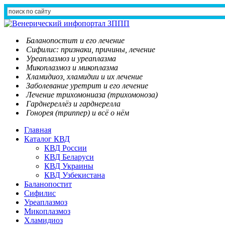
Баланопостит и его лечение
Сифилис: признаки, причины, лечение
Уреаплазмоз и уреаплазма
Микоплазмоз и микоплазма
Хламидиоз, хламидии и их лечение
Заболевание уретрит и его лечение
Лечение трихомониаза (трихомоноза)
Гарднереллёз и гарднерелла
Гонорея (триппер) и всё о нём
Главная
Каталог КВД
КВД России
КВД Беларуси
КВД Украины
КВД Узбекистана
Баланопостит
Сифилис
Уреаплазмоз
Микоплазмоз
Хламидиоз