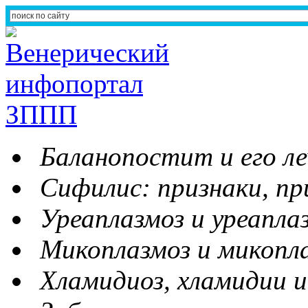
Баланопостит и его ле
Сифилис: признаки, пр
Уреаплазмоз и уреапла
Микоплазмоз и микопл
Хламидиоз, хламидии и