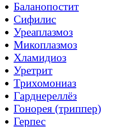
Баланопостит
Сифилис
Уреаплазмоз
Микоплазмоз
Хламидиоз
Уретрит
Трихомониаз
Гарднереллёз
Гонорея (триппер)
Герпес