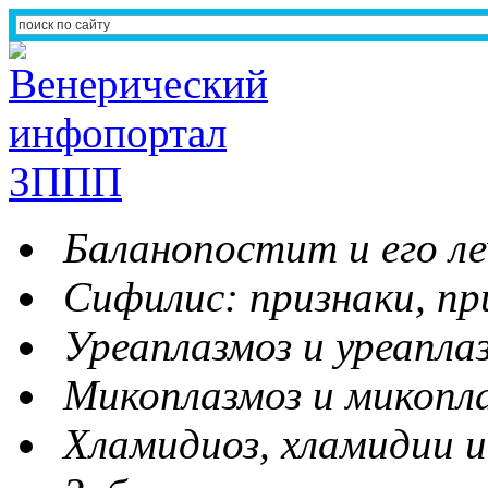
Баланопостит и его ле
Сифилис: признаки, пр
Уреаплазмоз и уреапла
Микоплазмоз и микопл
Хламидиоз, хламидии и