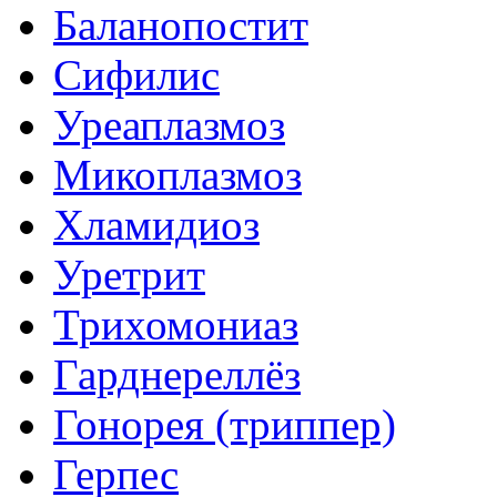
Баланопостит
Сифилис
Уреаплазмоз
Микоплазмоз
Хламидиоз
Уретрит
Трихомониаз
Гарднереллёз
Гонорея (триппер)
Герпес