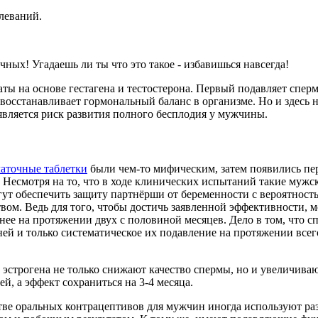
леваний.
чных! Угадаешь ли ты что это такое - избавишься навсегда!
ты на основе гестагена и тестостерона. Первый подавляет спер
 восстанавливает гормональный баланс в организме. Но и здесь н
вляется риск развития полного бесплодия у мужчины.
аточные таблетки
были чем-то мифическим, затем появились пе
. Несмотря на то, что в ходе клинических испытаний такие мужс
гут обеспечить защиту партнёрши от беременности с вероятнос
вом. Ведь для того, чтобы достичь заявленной эффективности, 
нее на протяжении двух с половиной месяцев. Дело в том, что 
ей и только систематическое их подавление на протяжении всег
 эстрогена не только снижают качество спермы, но и увеличива
, а эффект сохраниться на 3-4 месяца.
стве оральных контрацептивов для мужчин иногда используют р