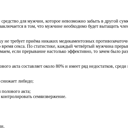
 средство для мужчин, которое невозможно забыть в другой сумк
 заключается в том, что мужчине необходимо будет вытащить чл
ку не требует приёма никаких медикаментозных противозачаточ
 время секса. По статистике, каждый четвёртый мужчина прерыв
маем, если прерывание настолько эффективно, то зачем было ра
ого акта составляет около 80% и имеет ряд недостатков, среди
 снижает либидо;
 полового акта;
 контролировать семяизвержение.
ии.