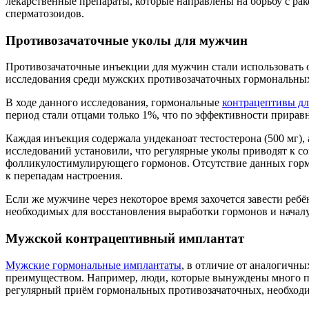
лекарственные препараты, которые направлены на борьбу с ра
сперматозоидов.
Противозачаточные уколы для мужчин
Противозачаточные инъекции для мужчин стали использовать о
исследования среди мужских противозачаточных гормональных
В ходе данного исследования, гормональные
контрацептивы дл
период стали отцами только 1%, что по эффективности прирав
Каждая инъекция содержала ундеканоат тестостерона (500 мг), 
исследований установили, что регулярные уколы приводят к 
фолликулостимулирующего гормонов. Отсутствие данных горм
к перепадам настроения.
Если же мужчине через некоторое время захочется завести ребён
необходимых для восстановления выработки гормонов и начал
Мужской контрацептивный имплантат
Мужские гормональные имплантаты
, в отличие от аналогичны
преимуществом. Например, люди, которые вынуждены много пе
регулярный приём гормональных противозачаточных, необходим