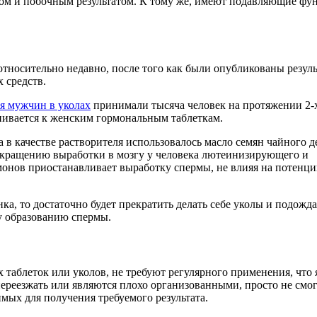
ком и побочным результатом. К тому же, имеют подавляющие фу
тносительно недавно, после того как были опубликованы резул
 средств.
я мужчин в уколах
принимали тысяча человек на протяжении 2-х 
нивается к женским гормональным таблеткам.
а в качестве растворителя использовалось масло семян чайного д
сокращению выработки в мозгу у человека лютеинизирующего и
онов приостанавливает выработку спермы, не влияя на потенц
ка, то достаточно будет прекратить делать себе уколы и подожда
у образованию спермы.
х таблеток или уколов, не требуют регулярного применения, что
реезжать или являются плохо организованными, просто не смог
ых для получения требуемого результата.