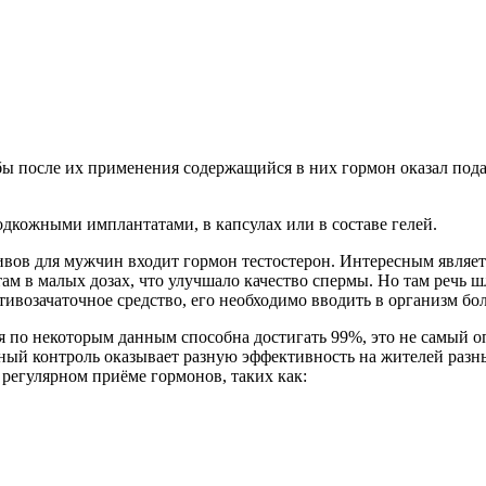
бы после их применения содержащийся в них гормон оказал под
одкожными имплантатами, в капсулах или в составе гелей.
ов для мужчин входит гормон тестостерон. Интересным являетс
там в малых дозах, что улучшало качество спермы. Но там речь 
отивозачаточное средство, его необходимо вводить в организм б
ля по некоторым данным способна достигать 99%, это не самый 
ьный контроль оказывает разную эффективность на жителей разн
регулярном приёме гормонов, таких как: