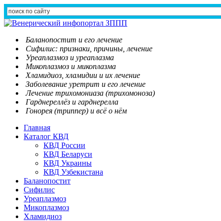
Баланопостит и его лечение
Сифилис: признаки, причины, лечение
Уреаплазмоз и уреаплазма
Микоплазмоз и микоплазма
Хламидиоз, хламидии и их лечение
Заболевание уретрит и его лечение
Лечение трихомониаза (трихомоноза)
Гарднереллёз и гарднерелла
Гонорея (триппер) и всё о нём
Главная
Каталог КВД
КВД России
КВД Беларуси
КВД Украины
КВД Узбекистана
Баланопостит
Сифилис
Уреаплазмоз
Микоплазмоз
Хламидиоз