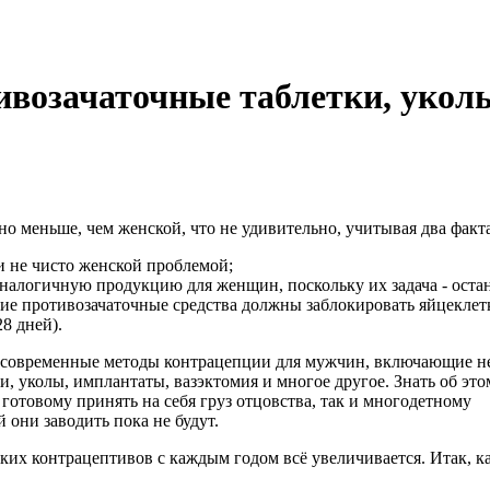
возачаточные таблетки, укол
о меньше, чем женской, что не удивительно, учитывая два факта
ли не чисто женской проблемой;
налогичную продукцию для женщин, поскольку их задача - оста
ие противозачаточные средства должны заблокировать яйцеклет
8 дней).
е современные методы контрацепции для мужчин, включающие н
, уколы, имплантаты, вазэктомия и многое другое. Знать об это
готовому принять на себя груз отцовства, так и многодетному
 они заводить пока не будут.
ских контрацептивов с каждым годом всё увеличивается. Итак, 