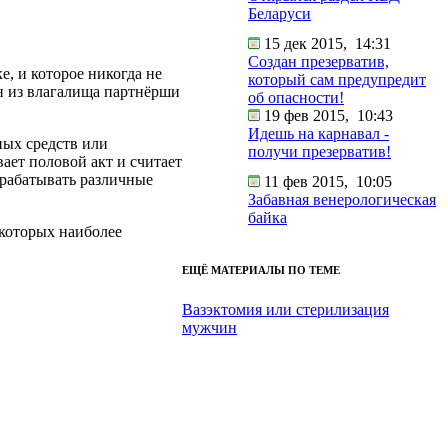
Беларуси
15 дек 2015,
14:31
Создан презерватив,
е, и которое никогда не
который сам предупредит
ен из влагалища партнёрши
об опасности!
19 фев 2015,
10:43
Идешь на карнавал -
ных средств или
получи презерватив!
ает половой акт и считает
зрабатывать различные
11 фев 2015,
10:05
Забавная венерологическая
байка
 которых наиболее
ЕЩЁ МАТЕРИАЛЫ ПО ТЕМЕ
Вазэктомия или стерилизация
мужчин