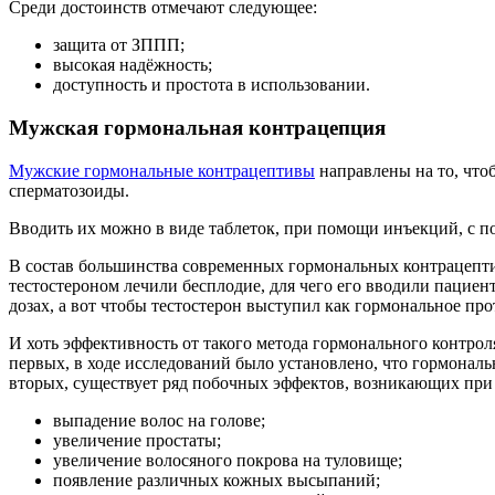
Среди достоинств отмечают следующее:
защита от ЗППП;
высокая надёжность;
доступность и простота в использовании.
Мужская гормональная контрацепция
Мужские гормональные контрацептивы
направлены на то, что
сперматозоиды.
Вводить их можно в виде таблеток, при помощи инъекций, с п
В состав большинства современных гормональных контрацептив
тестостероном лечили бесплодие, для чего его вводили пациен
дозах, а вот чтобы тестостерон выступил как гормональное пр
И хоть эффективность от такого метода гормонального контро
первых, в ходе исследований было установлено, что гормонал
вторых, существует ряд побочных эффектов, возникающих при 
выпадение волос на голове;
увеличение простаты;
увеличение волосяного покрова на туловище;
появление различных кожных высыпаний;