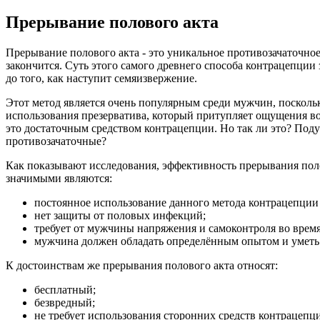
Прерывание полового акта
Прерывание полового акта - это уникальное противозачаточное
закончится. Суть этого самого древнего способа контрацепции
до того, как наступит семяизвержение.
Этот метод является очень популярным среди мужчин, посколь
использования презерватива, который притупляет ощущения во
это достаточным средством контрацепции. Но так ли это? Поду
противозачаточные?
Как показывают исследования, эффективность прерывания полов
значимыми являются:
постоянное использование данного метода контрацепции
нет защиты от половых инфекций;
требует от мужчины напряжения и самоконтроля во время
мужчина должен обладать определённым опытом и уметь
К достоинствам же прерывания полового акта относят:
бесплатный;
безвредный;
не требует использования сторонних средств контрацепц