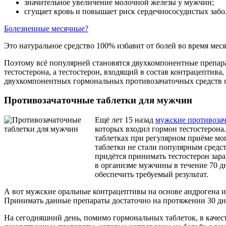
значительное увеличение молочной железы у мужчин;
сгущает кровь и повышает риск сердечнососудистых забо
Болезненные месячные?
Это натуральное средство 100% избавит от болей во время меся
Поэтому всё популярней становятся двухкомпонентные препара
тестостерона, а тестостерон, входящий в состав контрацептива,
двухкомпонентных гормональных противозачаточных средств я
Противозачаточные таблетки для мужчин
Ещё лет 15 назад
мужские противозач
которых входил гормон тестостерона
таблетках при регулярном приёме мо
таблетки не стали популярным средст
придётся принимать тестостерон зара
в организме мужчины в течение 70 дн
обеспечить требуемый результат.
А вот мужские оральные контрацептивы на основе андрогена и
Принимать данные препараты достаточно на протяжении 30 дней
На сегодняшний день, помимо гормональных таблеток, в каче