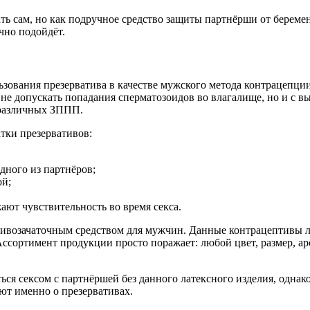
ь сам, но как подручное средство защиты партнёрши от беремен
чно подойдёт.
вания презерватива в качестве мужского метода контрацепции
о не допускать попадания сперматозоидов во влагалище, но и с 
 различных ЗППП.
тки презервативов:
одного из партнёров;
ой;
ют чувствительность во время секса.
тивозачаточным средством для мужчин. Данные контрацептивы л
 Ассортимент продукции просто поражает: любой цвет, размер, ар
я сексом с партнёршей без данного латексного изделия, однако 
т именно о презервативах.