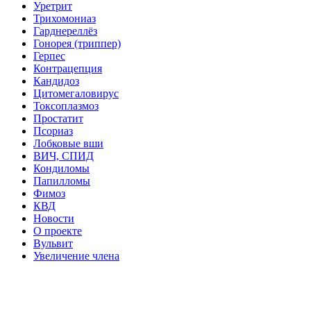
Уретрит
Трихомониаз
Гарднереллёз
Гонорея (триппер)
Герпес
Контрацепция
Кандидоз
Цитомегаловирус
Токсоплазмоз
Простатит
Псориаз
Лобковые вши
ВИЧ, СПИД
Кондиломы
Папилломы
Фимоз
КВД
Новости
О проекте
Вульвит
Увеличение члена