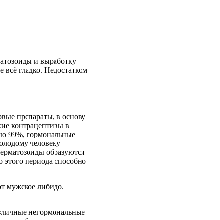
матозоиды и выработку
е всё гладко. Недостатком
рвые препараты, в основу
кие контрацептивы в
тью 99%, гормональные
молодому человеку
сперматозоиды образуются
о этого периода способно
ют мужское либидо.
азличные негормональные