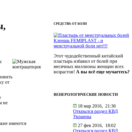
ы,
СРЕДСТВА ОТ БОЛИ
Клеишь FEMIPLAST - и
менструальной боли нет!!!
Этот чудодейственный китайский
пластырь избавил от болей при
:
месячных миллионы женщин всех
возрастов!
А вы всё еще мучаетесь?
новить
ку от
ВЕНЕРОЛОГИЧЕСКИЕ НОВОСТИ
е
м не
18 мар 2016,
21:36
Открылся раздел КВД
Украины
какие имеются
27 фев 2016,
18:02
Открылся раздел КВД