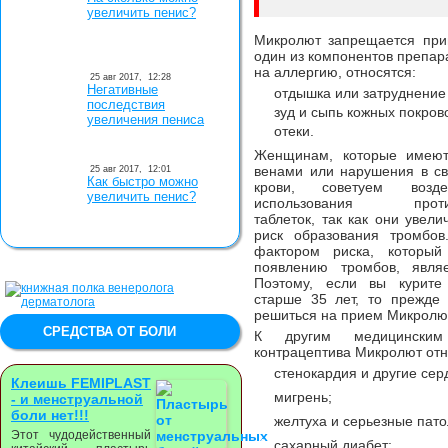
увеличить пенис?
Микролют запрещается прин
один из компонентов препара
на аллергию, относятся:
25 авг 2017,
12:28
Негативные
отдышка или затруднение
последствия
зуд и сыпь кожных покров
увеличения пениса
отеки.
Женщинам, которые имею
венами или нарушения в с
25 авг 2017,
12:01
Как быстро можно
крови, советуем возд
увеличить пенис?
использования против
таблеток, так как они увел
риск образования тромбо
фактором риска, который 
появлению тромбов, являе
Поэтому, если вы курит
старше 35 лет, то прежде
решиться на прием Микролют
СРЕДСТВА ОТ БОЛИ
К другим медицинским
контрацептива Микролют отн
стенокардия и другие се
Клеишь FEMIPLAST
мигрень;
- и менструальной
боли нет!!!
желтуха и серьезные пато
Этот чудодейственный
сахарный диабет;