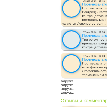
06 авг 2014,
16:49
Противозачат
Противозачаточ
Венгрия) - гес
контрацептив,
нежелательной
является Левоноргестрел....
07 авг 2014,
11:06
Противозачато
Три регол прот
препарат, кото
контрацептивам.
07 авг 2014,
12:04
Противозачато
Противозачаточ
монофазным ор
Эффективность
торможением пр
загрузка...
загрузка...
загрузка...
загрузка...
Отзывы и коммента