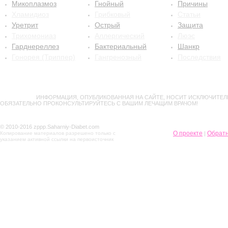
Микоплазмоз
Гнойный
Причины
Хламидиоз
Грибковый
Статьи
Уретрит
Острый
Защита
Трихомониаз
Аллергический
Люэс
Гарднереллез
Бактериальный
Шанкр
Гонорея (Триппер)
Гангренозный
Последствия
ВНИМАНИЕ!
ИНФОРМАЦИЯ, ОПУБЛИКОВАННАЯ НА САЙТЕ, НОСИТ ИСКЛЮЧИТЕЛ
ОБЯЗАТЕЛЬНО ПРОКОНСУЛЬТИРУЙТЕСЬ С ВАШИМ ЛЕЧАЩИМ ВРАЧОМ!
© 2010-2016 zppp.Saharniy-Diabet.com
О проекте
Обратн
Копирование материалов разрешено только с
|
указанием активной ссылки на первоисточник