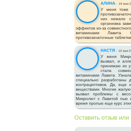
АЛИНА
-
19 мая 
У меня тоже 
противозачато
них немало о
организма зав
эффектов из-за совместног
витаминами Лавита.
противозачаточные таблетки
НАСТЯ
-
10 мая 2
У меня Микро
вызвал, и алл
принимаю их у
стала совме
витаминами Лавита. Узнала
специально разработаны 
контрацептивов. Да, еще
веществами. Многие жалуют
вызвал проблемы с весо
Микролют с Лавитой пью и
время пропью еще курс этих 
Оставить отзыв или