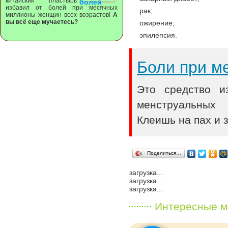
китайский пластырь
избавил от болей при месячных
рак;
миллионы женщин всех возрастов!
А
вы всё еще мучаетесь?
ожирение;
эпилепсия.
Боли при м
Это средство и
менструальных
Клеишь на пах и 
Поделиться…
загрузка...
загрузка...
загрузка...
Интересные м