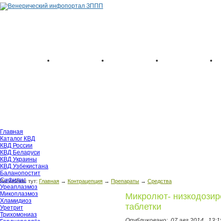
Главная
Каталог КВД
КВД России
КВД Беларуси
КВД Украины
КВД Узбекистана
Баланопостит
Сифилис
Вы сейчас тут:
Главная
→
Контрацепция
→
Препараты
→
Средства
Уреаплазмоз
Микоплазмоз
Микролют- низкодозир
Хламидиоз
таблетки
Уретрит
Трихомониаз
Опубликовано:
07 авг 2014,
13:1