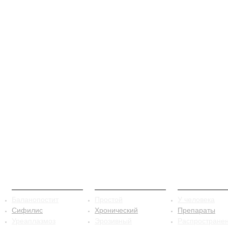
ЗППП
Баланопостит
Сифилис
Баланопостит
Простой
У человека
Сифилис
Хронический
Препараты
Уреаплазмоз
Эрозивный
Распростране