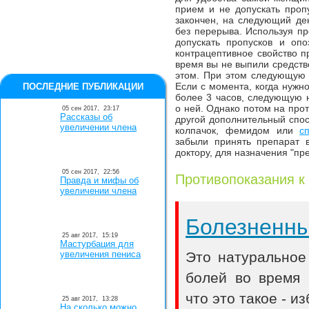
прием и не допускать проп
закончен, на следующий де
без перерыва. Используя пр
допускать пропусков и опо
контрацептивное свойство п
время вы не выпили средство
этом. При этом следующую 
Если с момента, когда нужн
ПОСЛЕДНИЕ ПУБЛИКАЦИИ
более 3 часов, следующую 
о ней. Однако потом на про
05 сен 2017,
23:17
Рассказы об
другой дополнительный спос
увеличении члена
колпачок, фемидом или
с
забыли принять препарат в
доктору, для назначения "пр
05 сен 2017,
22:56
Противопоказания к
Правда и мифы об
увеличении члена
Болезненн
25 авг 2017,
15:19
Мастурбация для
увеличения пениса
Это натуральное
болей во время 
что это такое - и
25 авг 2017,
13:28
На сколько можно