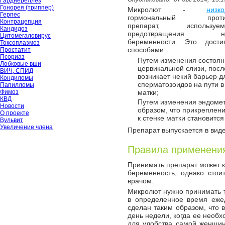
Гарднереллёз
Гонорея (триппер)
Микролют -
низк
Герпес
гормональный противо
Контрацепция
препарат, использ
Кандидоз
предотвращения неж
Цитомегаловирус
беременности. Это дости
Токсоплазмоз
способами:
Простатит
Псориаз
Путем изменения состоян
Лобковые вши
цервикальной слизи, посл
ВИЧ, СПИД
возникает некий барьер д
Кондиломы
сперматозоидов на пути в
Папилломы
Фимоз
матки;
КВД
Путем изменения эндомет
Новости
образом, что прикреплени
О проекте
к стенке матки становитс
Вульвит
Увеличение члена
Препарат выпускается в виде
Правила применени
Принимать препарат может 
беременность, однако стои
врачом.
Микролют нужно принимать т
в определенное время ежед
сделан таким образом, что 
день недели, когда ее необх
для удобства самой женщин