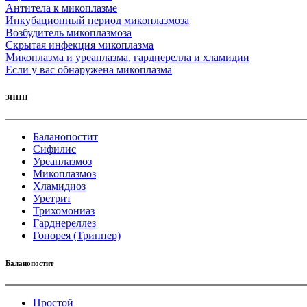
Антитела к микоплазме
Инкубационный период микоплазмоза
Возбудитель микоплазмоза
Скрытая инфекция микоплазма
Микоплазма и уреаплазма, гарднерелла и хламидии
Если у вас обнаружена микоплазма
ЗППП
Баланопостит
Сифилис
Уреаплазмоз
Микоплазмоз
Хламидиоз
Уретрит
Трихомониаз
Гарднереллез
Гонорея (Триппер)
Баланопостит
Простой