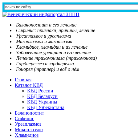
Баланопостит и его лечение
Сифилис: признаки, причины, лечение
Уреаплазмоз и уреаплазма
Микоплазмоз и микоплазма
Хламидиоз, хламидии и их лечение
Заболевание уретрит и его лечение
Лечение трихомониаза (трихомоноза)
Гарднереллёз и гарднерелла
Гонорея (триппер) и всё о нём
Главная
Каталог КВД
КВД России
КВД Беларуси
КВД Украины
КВД Узбекистана
Баланопостит
Сифилис
Уреаплазмоз
Микоплазмоз
Хламидиоз