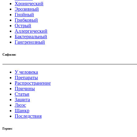
Хронический
Эрозивный
Гнойный
Грибковый
Острый
Аллергический
Бактериальный
Гангренозный
Сифилис
У человека
Препараты
Распространение
Причины
Статьи
Защита
Люэс
Шанкр
Последствия
Герпес