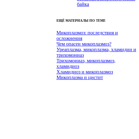
байка
ЕЩЁ МАТЕРИАЛЫ ПО ТЕМЕ
Микоплазмоз: последствия и
осложнения
Чем опасен микоплазмоз?
Уреаплазма, микоплазма, хламидии и
трихомониаз
Трихомониаз, микоплазмоз,
хламидиоз
Хламидиоз и микоплазмоз
Микоплазма и цистит