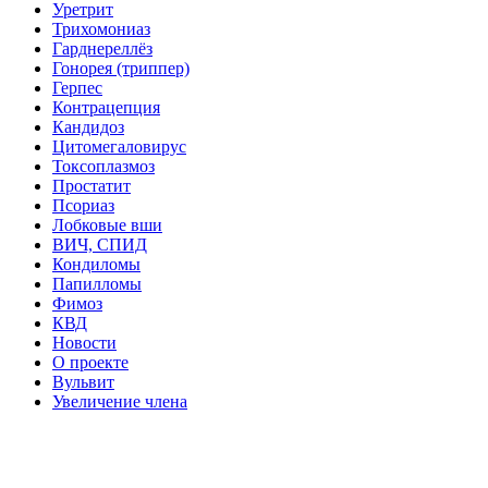
Уретрит
Трихомониаз
Гарднереллёз
Гонорея (триппер)
Герпес
Контрацепция
Кандидоз
Цитомегаловирус
Токсоплазмоз
Простатит
Псориаз
Лобковые вши
ВИЧ, СПИД
Кондиломы
Папилломы
Фимоз
КВД
Новости
О проекте
Вульвит
Увеличение члена