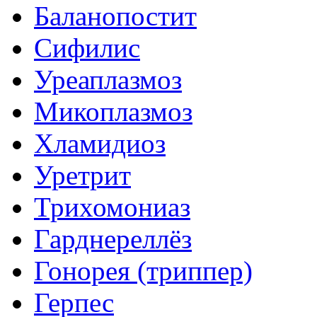
Баланопостит
Сифилис
Уреаплазмоз
Микоплазмоз
Хламидиоз
Уретрит
Трихомониаз
Гарднереллёз
Гонорея (триппер)
Герпес