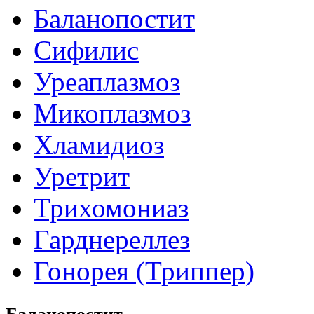
Баланопостит
Сифилис
Уреаплазмоз
Микоплазмоз
Хламидиоз
Уретрит
Трихомониаз
Гарднереллез
Гонорея (Триппер)