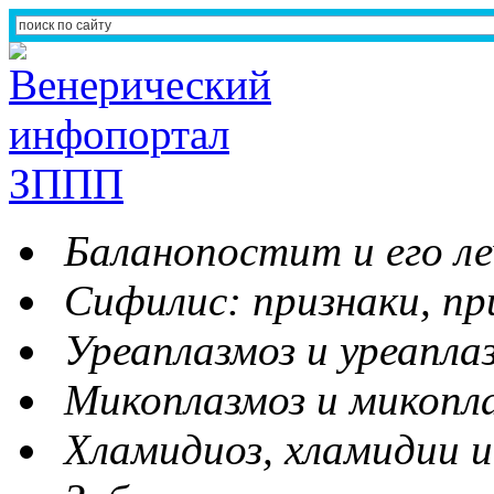
Баланопостит и его ле
Сифилис: признаки, пр
Уреаплазмоз и уреапла
Микоплазмоз и микопл
Хламидиоз, хламидии и