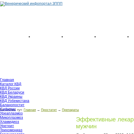
Главная
Каталог КВД
КВД России
КВД Беларуси
КВД Украины
КВД Узбекистана
Баланопостит
Сифилис
Вы сейчас тут:
Главная
→
Простатит
→
Препараты
Уреаплазмоз
Микоплазмоз
Эффективные лекарс
Хламидиоз
мужчин
Уретрит
Трихомониаз