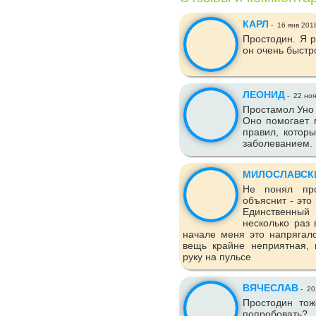
КАРЛ
-
16 янв 201
Простодин. Я 
он очень быстр
ЛЕОНИД
-
22 ноя
Простамол Уно 
Оно помогает 
правил, котор
заболеванием.
МИЛОСЛАВСК
Не понял про
объяснит - это
Единственный
несколько раз 
начале меня это напрягало
вещь крайне неприятная, 
руку на пульсе
ВЯЧЕСЛАВ
-
20
Простодин тож
попробовать?