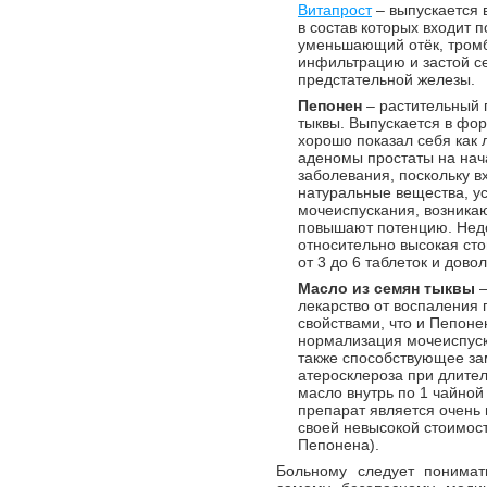
Витапрост
– выпускается 
в состав которых входит 
уменьшающий отёк, тромб
инфильтрацию и застой се
предстательной железы.
Пепонен
– растительный 
тыквы. Выпускается в фор
хорошо показал себя как 
аденомы простаты на нач
заболевания, поскольку в
натуральные вещества, у
мочеиспускания, возника
повышают потенцию. Недо
относительно высокая сто
от 3 до 6 таблеток и дово
Масло из семян тыквы
–
лекарство от воспаления
свойствами, что и Пепоне
нормализация мочеиспуск
также способствующее з
атеросклероза при длит
масло внутрь по 1 чайной
препарат является очень
своей невысокой стоимост
Пепонена).
Больному следует понимат