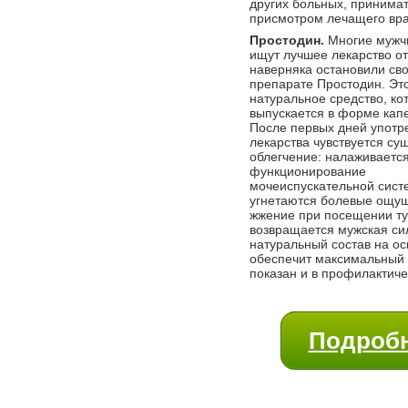
других больных, принима
присмотром лечащего вра
Простодин.
Многие мужч
ищут лучшее лекарство от
наверняка остановили св
препарате Простодин. Эт
натуральное средство, ко
выпускается в форме капе
После первых дней употр
лекарства чувствуется су
облегчение: налаживаетс
функционирование
мочеиспускательной сист
угнетаются болевые ощущ
жжение при посещении ту
возвращается мужская си
натуральный состав на ос
обеспечит максимальный 
показан и в профилактиче
Подробн