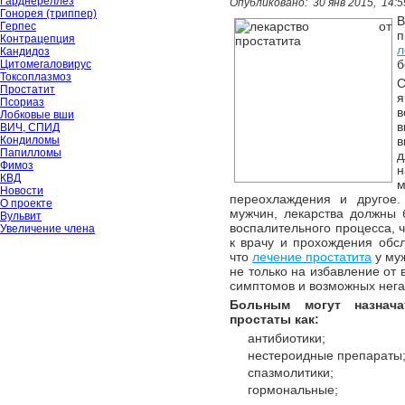
Гарднереллёз
Опубликовано:
30 янв 2015,
14:5
Гонорея (триппер)
В
Герпес
п
Контрацепция
л
Кандидоз
б
Цитомегаловирус
Токсоплазмоз
Простатит
Псориаз
в
Лобковые вши
в
ВИЧ, СПИД
Кондиломы
в
Папилломы
Фимоз
н
КВД
м
Новости
переохлаждения и другое.
О проекте
мужчин, лекарства должны 
Вульвит
воспалительного процесса, ч
Увеличение члена
к врачу и прохождения обсл
что
лечение простатита
у му
не только на избавление от 
симптомов и возможных нега
Больным могут назнача
простаты как:
антибиотики;
нестероидные препараты
спазмолитики;
гормональные;