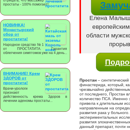
отрицать, что массажер
Замуч
простаты - 100% помогает!
Елена Малыше
НОВИНКА!
европейским
Монастырский
сбор от
области мужск
простатита!
прорыв 
Народное средство № 1
от ПРОСТАТИТА. Гарантия
облегчения симптомов уже на 4 день...
Подро
ВНИМАНИЕ! Крем
ЗДОРОВ от
Простан
– синтетический
простатита!
финастерида, который, ка
Врачи-урологи
чрезвычайно действенным,
признают
от последнего, Простан в
действенность крема Здоров в
количество ПСА. Именно э
лечении аденомы простаты...
привела к длительным ис
направленным на определ
развития рака у больного
экспериментальных исслед
развития злокачественны
данный препарат, почти н