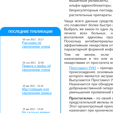
мышечные релаксанты;
альфа-адреноблокаторы;
биорегуляторные пептиды
растительные препараты.
Чаще всего данные средства
что позволяет более быстро
Выбрать же какое-то одно лу
ПОСЛЕДНИЕ ПУБЛИКАЦИИ
лечило всех больных, н
воспаления аденомы прос
05 сен 2017,
23:17
Поскольку антибактериал
Рассказы об
эффективным лекарством от 
увеличении члена
паразитарной формной инфе
Тем не менее, если ра
назначаемые в тех или и
лекарствами от простатита мо
05 сен 2017,
22:56
Правда и мифы об
Простамол УНО
– препара
увеличении члена
происхождения, основны
которого является экстра
Выпускается Простамол У
Назначается при обнаруж
25 авг 2017,
15:19
доброкачественной гипер
Мастурбация для
уменьшения проявлений в
увеличения пениса
Простатилен
– по своей 
предстательной железы яв
Этот органотропный преп
25 авг 2017,
13:28
назначают при хроническо
На сколько можно