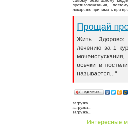
самому безопасному медик
противопоказания, поэто
лекарство принимать при про
Прощай про
Жить Здорово: 
лечению за 1 ку
мочеиспускания
осечки в постел
называется..."
Поделиться…
загрузка...
загрузка...
загрузка...
Интересные м