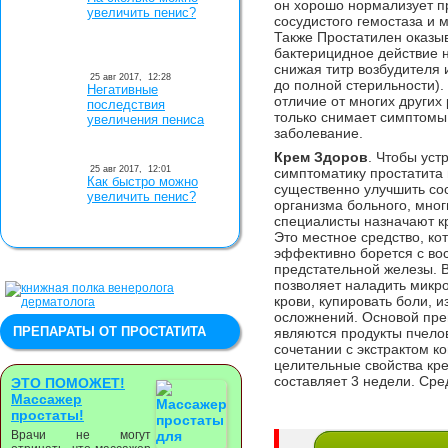
он хорошо нормализует п
увеличить пенис?
сосудистого гемостаза и 
Также Простатилен оказы
бактерицидное действие 
снижая титр возбудителя 
25 авг 2017,
12:28
до полной стерильности).
Негативные
отличие от многих других
последствия
только снимает симптомы
увеличения пениса
заболевание.
Крем Здоров
. Чтобы уст
25 авг 2017,
12:01
симптоматику простатита 
Как быстро можно
существенно улучшить со
увеличить пенис?
организма больного, мног
специалисты назначают к
Это местное средство, ко
эффективно борется с в
предстательной железы. 
позволяет наладить микр
крови, купировать боли, и
осложнений. Основой пре
ПРЕПАРАТЫ ОТ ПРОСТАТИТА
являются продукты пчело
сочетании с экстрактом к
целительные свойства кр
составляет 3 недели. Сре
ЭТО ПОМОЖЕТ!
Массажер
простаты!
Врачи не могут