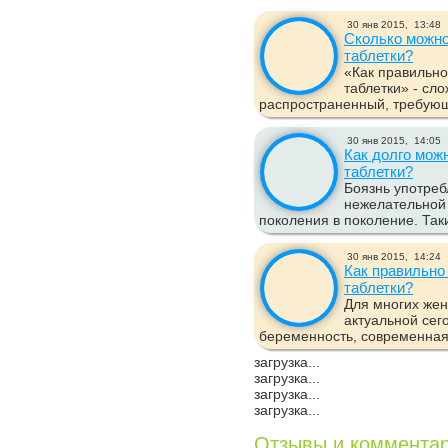
30 янв 2015,
13:48
Сколько можно
таблетки?
«Как правильно
таблетки» - сл
распространенный, требующи
30 янв 2015,
14:05
Как долго мож
таблетки?
Боязнь употреб
нежелательной
поколения в поколение. Таки
30 янв 2015,
14:24
Как правильно
таблетки?
Для многих жен
актуальной сег
беременность, современная
загрузка...
загрузка...
загрузка...
загрузка...
Отзывы и коммента