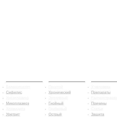
ЗППП
Баланопостит
Сифилис
Баланопостит
Простой
У человека
Сифилис
Хронический
Препараты
Уреаплазмоз
Эрозивный
Распростране
Микоплазмоз
Гнойный
Причины
Хламидиоз
Грибковый
Статьи
Уретрит
Острый
Защита